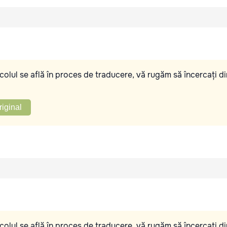
olul se află în proces de traducere, vă rugăm să încercați di
riginal
olul se află în proces de traducere, vă rugăm să încercați di