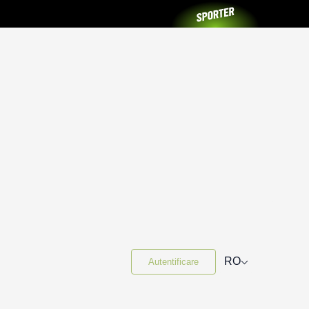
⌵
RO
Autentificare