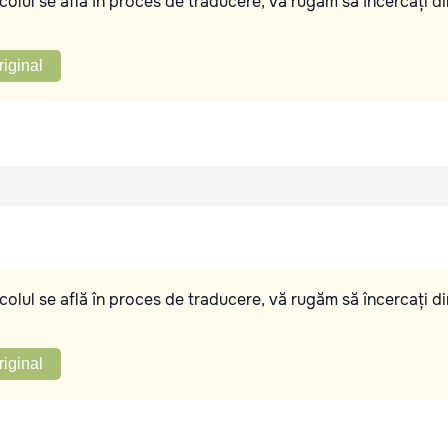
olul se află în proces de traducere, vă rugăm să încercați di
riginal
olul se află în proces de traducere, vă rugăm să încercați di
riginal