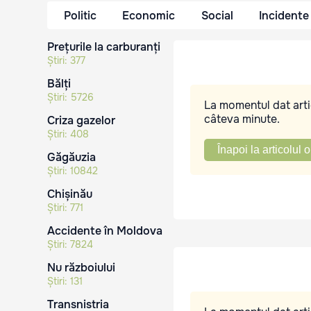
Politic
Economic
Social
Incidente
Prețurile la carburanți
Știri:
377
Bălți
Știri:
5726
La momentul dat artic
câteva minute.
Criza gazelor
Știri:
408
Înapoi la articolul o
Găgăuzia
Știri:
10842
Chișinău
Știri:
771
Accidente în Moldova
Știri:
7824
Nu războiului
Știri:
131
Transnistria