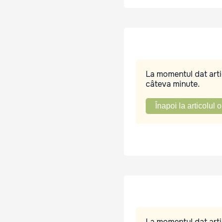
La momentul dat artic
câteva minute.
Înapoi la articolul o
La momentul dat artic