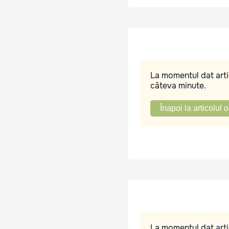
La momentul dat artic
câteva minute.
Înapoi la articolul o
La momentul dat artic