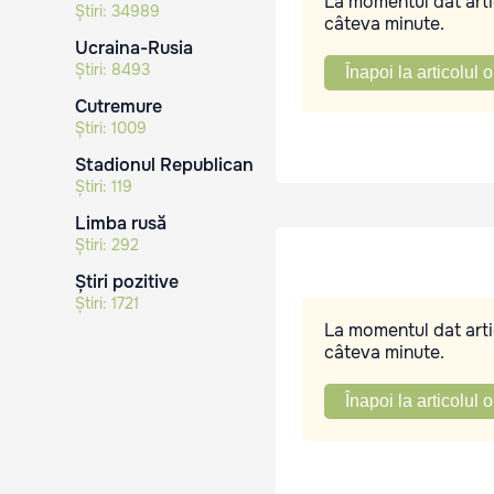
La momentul dat artic
Știri:
34989
câteva minute.
Ucraina-Rusia
Știri:
8493
Înapoi la articolul o
Cutremure
Știri:
1009
Stadionul Republican
Știri:
119
Limba rusă
Știri:
292
Știri pozitive
Știri:
1721
La momentul dat artic
câteva minute.
Înapoi la articolul o