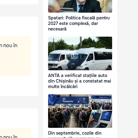
Spatari: Politica fiscală pentru
2027 este complexă, dar
necesară
n nou în
ANTA a verificat stațiile auto
din Chișinău și a constatat mai
multe încălcări
Din septembrie, cozile din
n nou în