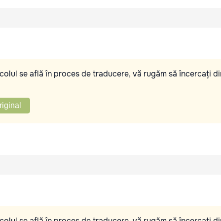
olul se află în proces de traducere, vă rugăm să încercați di
riginal
olul se află în proces de traducere, vă rugăm să încercați di