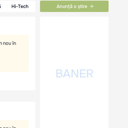
ă
Hi-Tech
Anunță o știre
n nou în