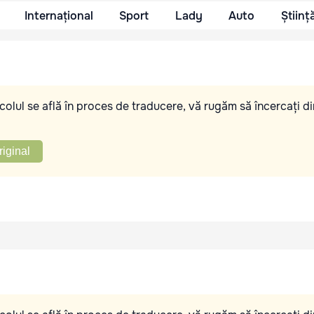
Internațional
Sport
Lady
Auto
Științ
olul se află în proces de traducere, vă rugăm să încercați di
riginal