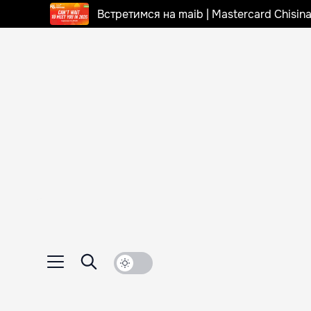
Встретимся на maib | Mastercard Chisi