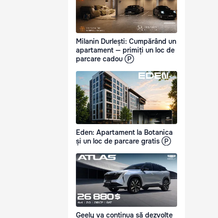
Milanin Durlești: Cumpărând un
apartament — primiți un loc de
parcare cadou Ⓟ
Eden: Apartament la Botanica
și un loc de parcare gratis Ⓟ
Geely va continua să dezvolte