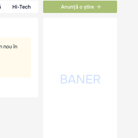
ă
Hi-Tech
Anunță o știre
n nou în