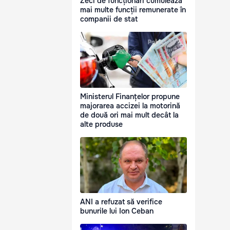
Zeci de funcționari cumulează
mai multe funcții remunerate în
companii de stat
Ministerul Finanțelor propune
majorarea accizei la motorină
de două ori mai mult decât la
alte produse
ANI a refuzat să verifice
bunurile lui Ion Ceban