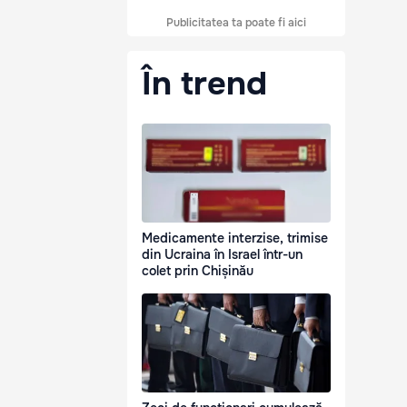
Publicitatea ta poate fi aici
În trend
Medicamente interzise, trimise
din Ucraina în Israel într-un
colet prin Chișinău