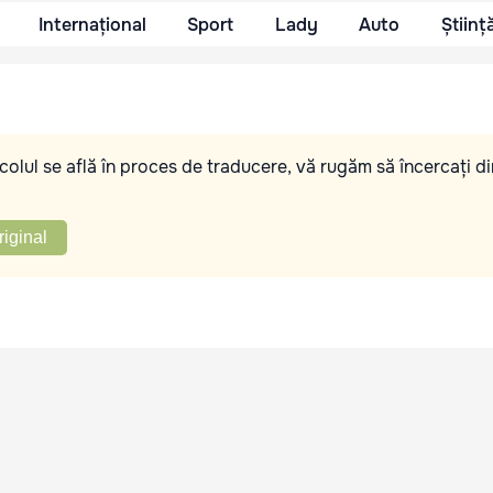
Internațional
Sport
Lady
Auto
Științ
olul se află în proces de traducere, vă rugăm să încercați di
riginal