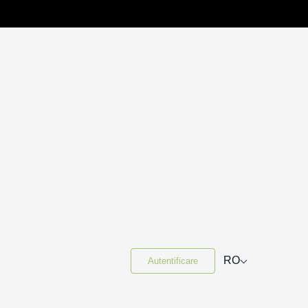
⌵
RO
Autentificare