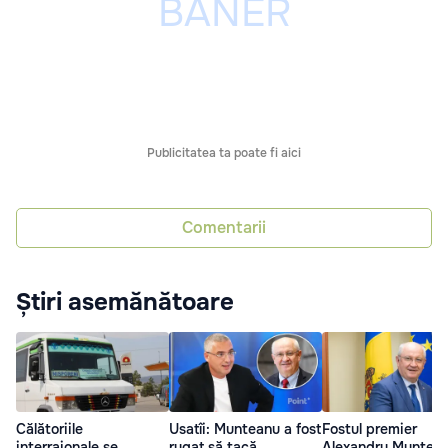
Publicitatea ta poate fi aici
Comentarii
Știri asemănătoare
Călătoriile
Usatîi: Munteanu a fost
Fostul premier
interraionale se
rugat să tacă,
Alexandru Muntean