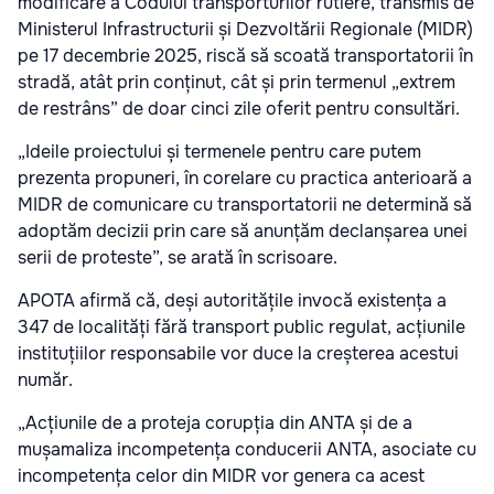
modificare a Codului transporturilor rutiere, transmis de
Ministerul Infrastructurii și Dezvoltării Regionale (MIDR)
pe 17 decembrie 2025, riscă să scoată transportatorii în
stradă, atât prin conținut, cât și prin termenul „extrem
de restrâns” de doar cinci zile oferit pentru consultări.
„Ideile proiectului și termenele pentru care putem
prezenta propuneri, în corelare cu practica anterioară a
MIDR de comunicare cu transportatorii ne determină să
adoptăm decizii prin care să anunțăm declanșarea unei
serii de proteste”, se arată în scrisoare.
APOTA afirmă că, deși autoritățile invocă existența a
347 de localități fără transport public regulat, acțiunile
instituțiilor responsabile vor duce la creșterea acestui
număr.
„Acțiunile de a proteja corupția din ANTA și de a
mușamaliza incompetența conducerii ANTA, asociate cu
incompetența celor din MIDR vor genera ca acest