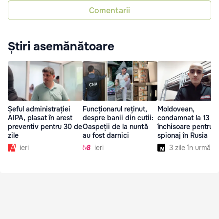
Comentarii
Știri asemănătoare
Șeful administrației
Funcționarul reținut,
Moldovean,
AIPA, plasat în arest
despre banii din cutii:
condamnat la 13 an
preventiv pentru 30 de
Oaspeții de la nuntă
închisoare pentru
zile
au fost darnici
spionaj în Rusia
ieri
ieri
3 zile în urmă