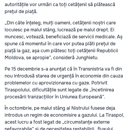
autoritățile vor urmări ca toți cetățenii să plătească
prețul de piață.
„Din câte înțeleg, mulți oameni, cetățenii noștri care
locuiesc pe malul stâng, lucrează pe malul drept. Ei
muncesc, votează, beneficiază de servicii medicale. Aș
spune că momentul în care vor putea plăti prețul de
piață la gaz, așa cum plătesc toți cetățenii Republicii
Moldova, se apropie”, consideră Junghietu.
Pe 15 decembrie s-a anunțat că în Transnistria va fi din
nou introdusă starea de urgență în economie din cauza
problemelor cu aprovizionarea cu gaze. Potrivit
Tiraspolului, dificultățile sunt legate de „încetinirea
procesării tranzacțiilor în Uniunea Europeană”.
În octombrie, pe malul stâng al Nistrului fusese deja
introdus un regim de economisire a gazului. La Tiraspol,
acest lucru a fost legat de „circumstanțe externe
nefavorabile” și de necesitatea restabilirii „fluxului