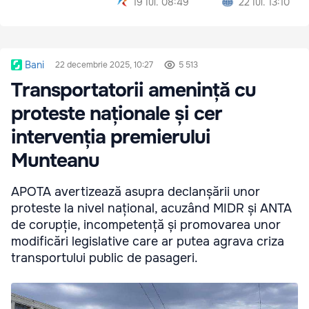
19 Iul. 08:49
22 Iul. 13:10
Bani
22 decembrie 2025, 10:27
5 513
Transportatorii amenință cu
proteste naționale și cer
intervenția premierului
Munteanu
APOTA avertizează asupra declanșării unor
proteste la nivel național, acuzând MIDR și ANTA
de corupție, incompetență și promovarea unor
modificări legislative care ar putea agrava criza
transportului public de pasageri.