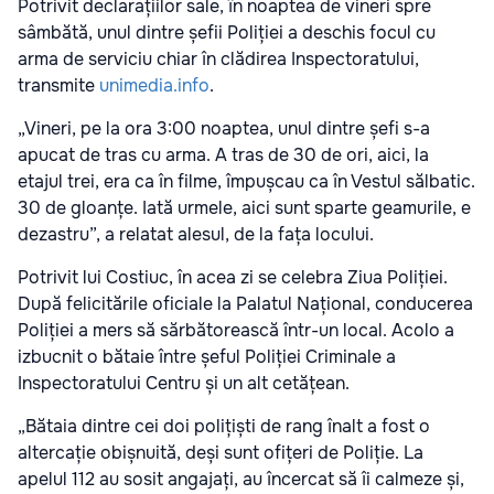
Potrivit declarațiilor sale, în noaptea de vineri spre
sâmbătă, unul dintre șefii Poliției a deschis focul cu
arma de serviciu chiar în clădirea Inspectoratului,
transmite
unimedia.info
.
„Vineri, pe la ora 3:00 noaptea, unul dintre șefi s-a
apucat de tras cu arma. A tras de 30 de ori, aici, la
etajul trei, era ca în filme, împușcau ca în Vestul sălbatic.
30 de gloanțe. Iată urmele, aici sunt sparte geamurile, e
dezastru”, a relatat alesul, de la fața locului.
Potrivit lui Costiuc, în acea zi se celebra Ziua Poliției.
După felicitările oficiale la Palatul Național, conducerea
Poliției a mers să sărbătorească într-un local. Acolo a
izbucnit o bătaie între șeful Poliției Criminale a
Inspectoratului Centru și un alt cetățean.
„Bătaia dintre cei doi polițiști de rang înalt a fost o
altercație obișnuită, deși sunt ofițeri de Poliție. La
apelul 112 au sosit angajați, au încercat să îi calmeze și,