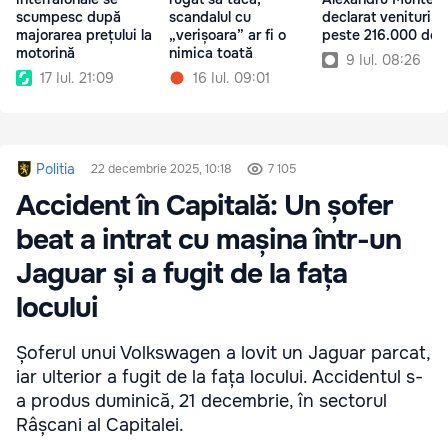
scumpesc după
scandalul cu
declarat venituri d
majorarea prețului la
„verișoara” ar fi o
peste 216.000 de l
motorină
nimica toată
9 Iul. 08:26
17 Iul. 21:09
16 Iul. 09:01
Politia
22 decembrie 2025, 10:18
7 105
Accident în Capitală: Un șofer
beat a intrat cu mașina într-un
Jaguar și a fugit de la fața
locului
Șoferul unui Volkswagen a lovit un Jaguar parcat,
iar ulterior a fugit de la fața locului. Accidentul s-
a produs duminică, 21 decembrie, în sectorul
Râșcani al Capitalei.