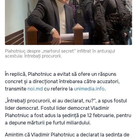
Plahotniuc despre „martorul secret” infiltrat în anturajul
acestuia: Întrebați procurorii.
În replică, Plahotniuc a evitat să ofere un răspuns
concret și a direcționat întrebarea către acuzatori,
transmite
noi.md
cu referire la
unimedia.info
.
„Întrebați procurorii, ei au declarat, nu?”, a spus fostul
lider democrat. Fostul lider democrat Vladimir
Plahotniuc a fost adus la ședință pe 12 februarie, pentru
a depune mărturii pe furtul miliardului.
Amintim că Vladimir Plahotniuc a declarat la ședința de