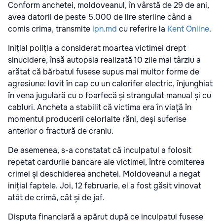
Conform anchetei, moldoveanul, în vârstă de 29 de ani,
avea datorii de peste 5.000 de lire sterline când a
comis crima, transmite
ipn.md
cu referire la
Kent Online
.
Inițial poliția a considerat moartea victimei drept
sinucidere, însă autopsia realizată 10 zile mai târziu a
arătat că bărbatul fusese supus mai multor forme de
agresiune: lovit în cap cu un calorifer electric, înjunghiat
în vena jugulară cu o foarfecă și strangulat manual și cu
cabluri. Ancheta a stabilit că victima era în viață în
momentul producerii celorlalte răni, deși suferise
anterior o fractură de craniu.
De asemenea, s-a constatat că inculpatul a folosit
repetat cardurile bancare ale victimei, între comiterea
crimei și deschiderea anchetei. Moldoveanul a negat
inițial faptele. Joi, 12 februarie, el a fost găsit vinovat
atât de crimă, cât și de jaf.
Disputa financiară a apărut după ce inculpatul fusese