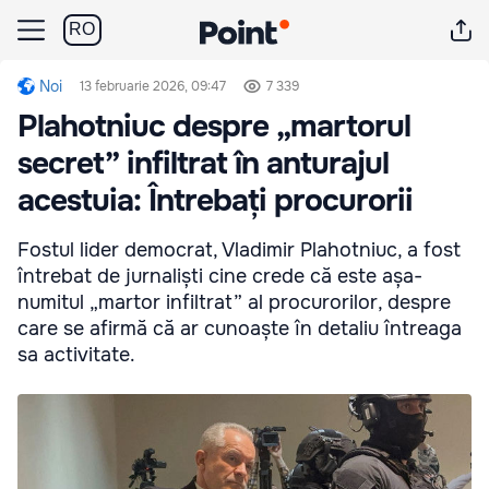
RO
Noi
13 februarie 2026, 09:47
7 339
Plahotniuc despre „martorul
secret” infiltrat în anturajul
acestuia: Întrebați procurorii
Fostul lider democrat, Vladimir Plahotniuc, a fost
întrebat de jurnaliști cine crede că este așa-
numitul „martor infiltrat” al procurorilor, despre
care se afirmă că ar cunoaște în detaliu întreaga
sa activitate.