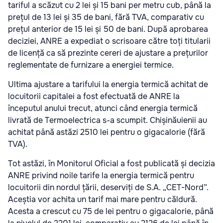
tariful a scăzut cu 2 lei și 15 bani per metru cub, până la
prețul de 13 lei și 35 de bani, fără TVA, comparativ cu
prețul anterior de 15 lei și 50 de bani. După aprobarea
deciziei, ANRE a expediat o scrisoare către toți titularii
de licență ca să prezinte cereri de ajustare a prețurilor
reglementate de furnizare a energiei termice.
Ultima ajustare a tarifului la energia termică achitat de
locuitorii capitalei a fost efectuată de ANRE la
începutul anului trecut, atunci când energia termică
livrată de Termoelectrica s-a scumpit. Chișinăuienii au
achitat până astăzi 2510 lei pentru o gigacalorie (fără
TVA).
Tot astăzi, în Monitorul Oficial a fost publicată și decizia
ANRE privind noile tarife la energia termică pentru
locuitorii din nordul țării, deserviți de S.A. „CET-Nord”.
Aceștia vor achita un tarif mai mare pentru căldură.
Acesta a crescut cu 75 de lei pentru o gigacalorie, până