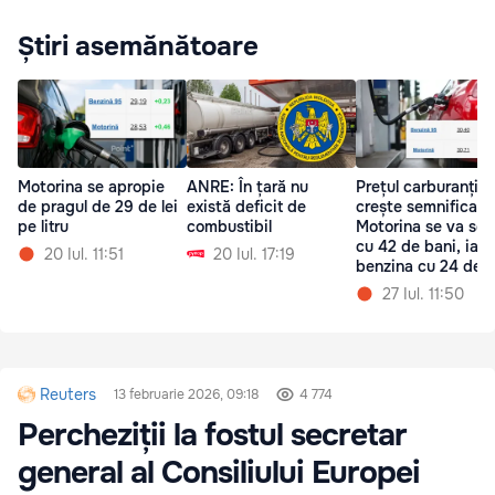
Știri asemănătoare
Motorina se apropie
ANRE: În țară nu
Prețul carburanțilo
de pragul de 29 de lei
există deficit de
crește semnificativ
pe litru
combustibil
Motorina se va sc
cu 42 de bani, iar
20 Iul. 11:51
20 Iul. 17:19
benzina cu 24 de b
27 Iul. 11:50
Reuters
13 februarie 2026, 09:18
4 774
Percheziții la fostul secretar
general al Consiliului Europei