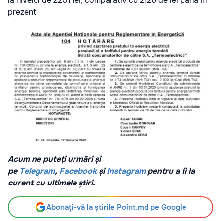
la nivelul de 2201 lei, comparativ cu 2126 de lei până în
prezent.
Acum ne puteți urmări și
pe
Telegram
,
Facebook
și
Instagram
pentru a fi la
curent cu ultimele știri.
Abonați-vă la știrile Point.md pe Google