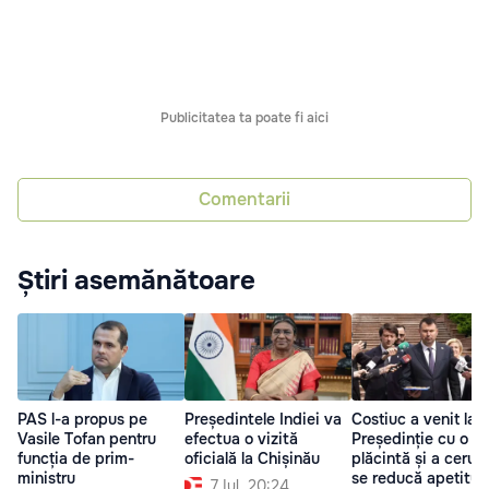
Publicitatea ta poate fi aici
Comentarii
Știri asemănătoare
PAS l-a propus pe
Președintele Indiei va
Costiuc a venit la
Vasile Tofan pentru
efectua o vizită
Președinție cu o
funcția de prim-
oficială la Chișinău
plăcintă și a cerut
ministru
se reducă apetitul
7 Iul. 20:24