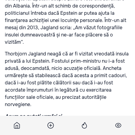
din Albania. Într-un alt schimb de corespondență,
politicianul întreba dacă Epstein ar putea ajuta la
finanțarea achiziției unei locuințe personale. Într-un alt
mesaj din 2013, Jagland scria: „Am văzut fotografiile
insulei dumneavoastră și ne-ar face plăcere să o
vizităm”.
Thorbjorn Jagland neagă că ar fi vizitat vreodată insula
privată a lui Epstein. Fostului prim-ministru nu i-a fost
adusă, deocamdată, nicio acuzație oficială. Ancheta
urmărește să stabilească dacă acesta a primit cadouri,
dacă i-au fost plătite călătorii sau dacă i-au fost
acordate împrumuturi în legătură cu exercitarea
funcțiilor sale oficiale, au precizat autoritățile
norvegiene.
Acum ne puteți urmări și
pe
Telegram
,
Facebook
și
Instagram
pentru a fi la
curent cu ultimele știri.