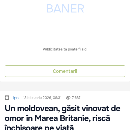
Publicitatea ta poate fi aici
Comentarii
Ipn
13 februarie 2026, 09:31
7 687
Un moldovean, găsit vinovat de
omor în Marea Britanie, riscă
închisoare pe viață