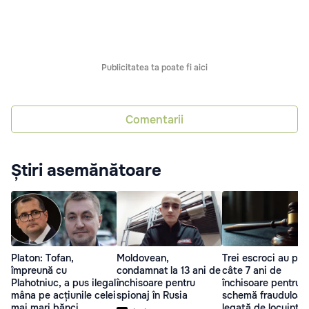
Publicitatea ta poate fi aici
Comentarii
Știri asemănătoare
Platon: Tofan,
Moldovean,
Trei escroci au pri
împreună cu
condamnat la 13 ani de
câte 7 ani de
Plahotniuc, a pus ilegal
închisoare pentru
închisoare pentru o
mâna pe acțiunile celei
spionaj în Rusia
schemă frauduloas
mai mari bănci
legată de locuințe