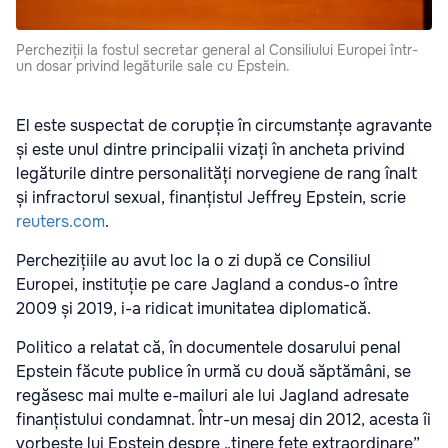
Percheziții la fostul secretar general al Consiliului Europei într-
un dosar privind legăturile sale cu Epstein.
El este suspectat de corupție în circumstanțe agravante
și este unul dintre principalii vizați în ancheta privind
legăturile dintre personalități norvegiene de rang înalt
și infractorul sexual, finanțistul Jeffrey Epstein, scrie
reuters.com
.
Perchezițiile au avut loc la o zi după ce Consiliul
Europei, instituție pe care Jagland a condus-o între
2009 și 2019, i-a ridicat imunitatea diplomatică.
Politico a relatat că, în documentele dosarului penal
Epstein făcute publice în urmă cu două săptămâni, se
regăsesc mai multe e-mailuri ale lui Jagland adresate
finanțistului condamnat. Într-un mesaj din 2012, acesta îi
vorbește lui Epstein despre „tinere fete extraordinare”