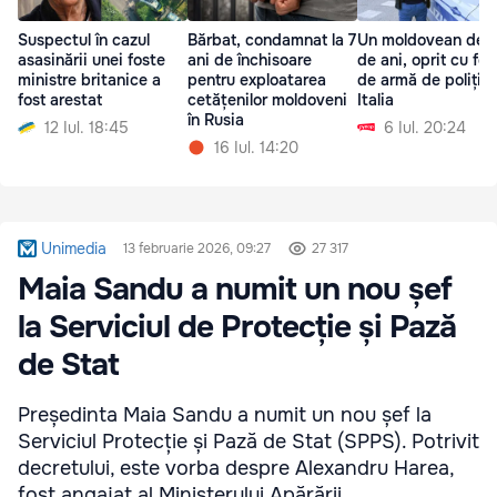
Suspectul în cazul
Bărbat, condamnat la 7
Un moldovean de 
asasinării unei foste
ani de închisoare
de ani, oprit cu foc
ministre britanice a
pentru exploatarea
de armă de polițiști
fost arestat
cetățenilor moldoveni
Italia
în Rusia
12 Iul. 18:45
6 Iul. 20:24
16 Iul. 14:20
Unimedia
13 februarie 2026, 09:27
27 317
Maia Sandu a numit un nou șef
la Serviciul de Protecție și Pază
de Stat
Președinta Maia Sandu a numit un nou șef la
Serviciul Protecție și Pază de Stat (SPPS). Potrivit
decretului, este vorba despre Alexandru Harea,
fost angajat al Ministerului Apărării.