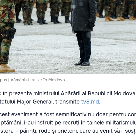
pus jurământul militar în Moldova.
în prezența ministrului Apărării al Republicii Moldova
 Statului Major General, transmite
tv8.md
.
, acest eveniment a fost semnificativ nu doar pentru c
tămâni, i-au instruit pe recruți în tainele militarismului
tora – părinți, rude și prieteni, care au venit să-i sus