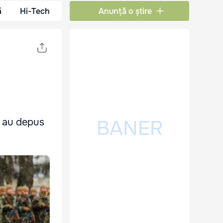
ă
Hi-Tech
Anunță o știre
n, au depus