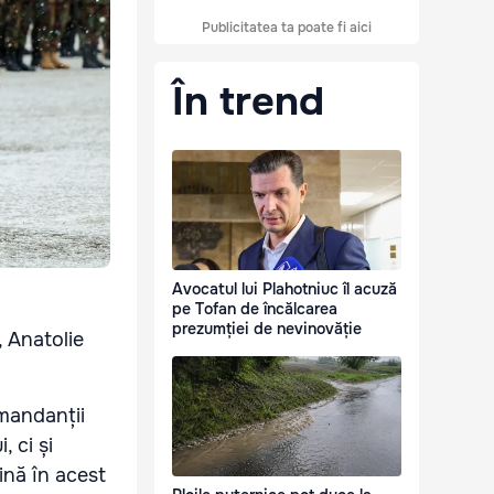
Publicitatea ta poate fi aici
În trend
Avocatul lui Plahotniuc îl acuză
pe Tofan de încălcarea
prezumției de nevinovăție
, Anatolie
omandanții
, ci și
țină în acest