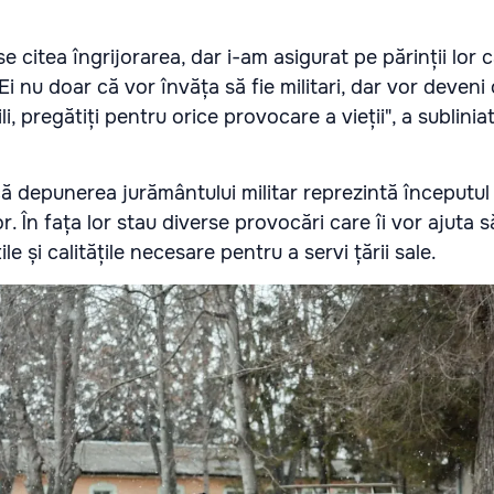
se citea îngrijorarea, dar i-am asigurat pe părinții lor c
 Ei nu doar că vor învăța să fie militari, dar vor deven
i, pregătiți pentru orice provocare a vieții", a sublinia
că depunerea jurământului militar reprezintă începutul
or. În fața lor stau diverse provocări care îi vor ajuta s
e și calitățile necesare pentru a servi țării sale.