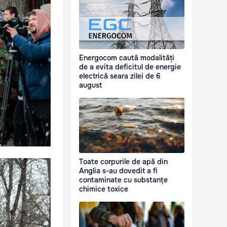
Energocom caută modalități
de a evita deficitul de energie
electrică seara zilei de 6
august
Toate corpurile de apă din
Anglia s-au dovedit a fi
contaminate cu substanțe
chimice toxice