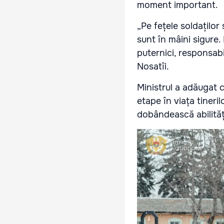
moment important.
„Pe fețele soldaților 
sunt în mâini sigure.
puternici, responsabil
Nosatîi.
Ministrul a adăugat 
etape în viața tineril
dobândească abilitățil