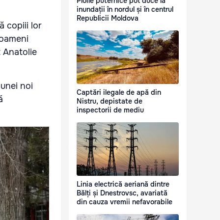
Ploile puternice pot duce la
inundații în nordul și în centrul
Republicii Moldova
ă copiii lor
i oameni
t Anatolie
 unei noi
Captări ilegale de apă din
ă
Nistru, depistate de
inspectorii de mediu
Linia electrică aeriană dintre
Bălți și Dnestrovsc, avariată
din cauza vremii nefavorabile