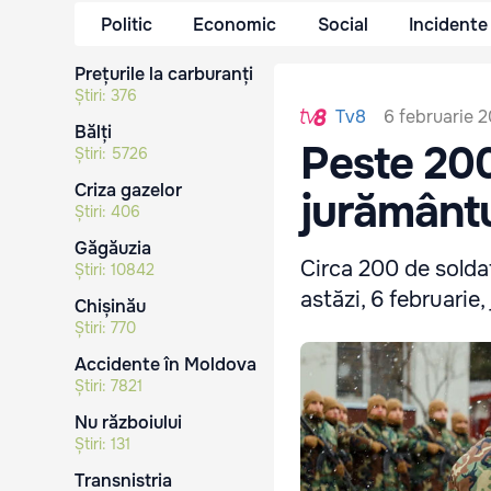
Politic
Economic
Social
Incidente
Prețurile la carburanți
Știri:
376
6 februarie 2
Tv8
Bălți
Peste 200
Știri:
5726
Criza gazelor
jurământu
Știri:
406
Găgăuzia
Circa 200 de soldaț
Știri:
10842
astăzi, 6 februarie
Chișinău
Știri:
770
Accidente în Moldova
Știri:
7821
Nu războiului
Știri:
131
Transnistria