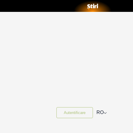
⌵
RO
Autentificare