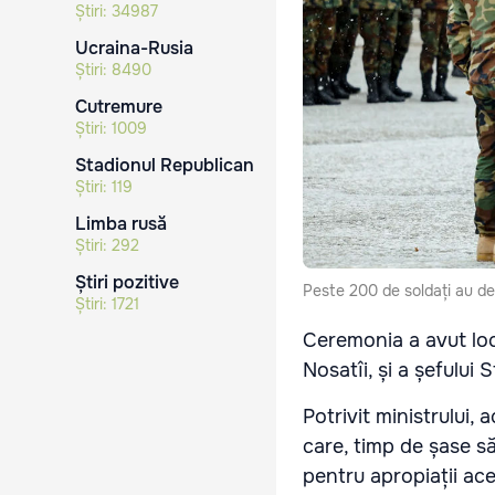
Știri:
34987
Ucraina-Rusia
Știri:
8490
Cutremure
Știri:
1009
Stadionul Republican
Știri:
119
Limba rusă
Știri:
292
Știri pozitive
Peste 200 de soldați au de
Știri:
1721
Ceremonia a avut loc 
Nosatîi, și a șefului
Potrivit ministrului
care, timp de șase săp
pentru apropiații aces