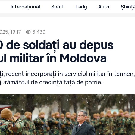
Internațional
Sport
Lady
Auto
Științ
025, 19:17
6 439
 de soldați au depus
l militar în Moldova
i, recent încorporați în serviciul militar în terme
, jurământul de credință față de patrie.