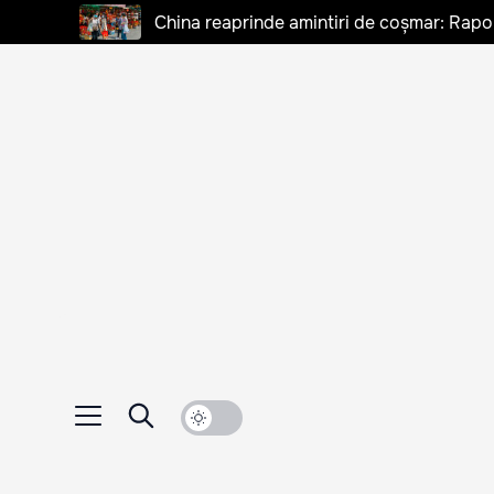
China reaprinde amintiri de coșmar: Rapo