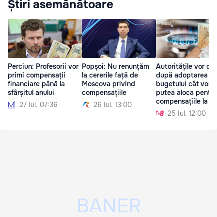
Știri asemănătoare
Perciun: Profesorii vor
Popșoi: Nu renunțăm
Autoritățile vor de
primi compensații
la cererile față de
după adoptarea
financiare până la
Moscova privind
bugetului cât vor
sfârșitul anului
compensațiile
putea aloca pentru
compensațiile la g
27 Iul. 07:36
26 Iul. 13:00
25 Iul. 12:00