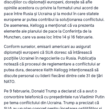
discuțiilor cu diplomații europeni, dorește să afle
opiniile acestora cu privire la formatul unui acord de
pace între Rusia și Ucraina și la modul în care statele
europene ar putea contribui la soluționarea conflictului.
De asemenea, Kellogg a menționat că va prezenta
elemente ale planului de pace la Conferința de la
Munchen, care va avea loc între 14 și 16 februarie.
Conform surselor, emisarii americani au asigurat
diplomații europeni că SUA doresc să întărească
pozițiile Ucrainei în negocierile cu Rusia. Publicația
notează că procesul de reglementare a conflictului ar
putea dura, deoarece Keith Kellogg intenționează să
discute personal cu liderii fiecărei dintre cele 31 de țări
NATO.
Pe 9 februarie, Donald Trump a declarat că a avut o
convorbire telefonică cu președintele rus Vladimir Putin
pe tema conflictului din Ucraina. Trump a precizat că
SUA au un plan concret pentru încetarea ostilităților și