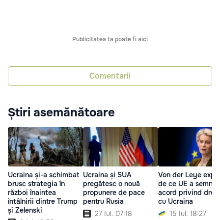
Publicitatea ta poate fi aici
Comentarii
Știri asemănătoare
Ucraina și-a schimbat
Ucraina și SUA
Von der Leye expli
brusc strategia în
pregătesc o nouă
de ce UE a semnat
război înaintea
propunere de pace
acord privind dron
întâlnirii dintre Trump
pentru Rusia
cu Ucraina
și Zelenski
27 Iul. 07:18
15 Iul. 18:27