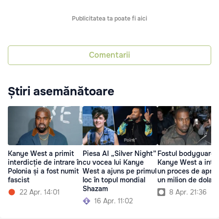
Publicitatea ta poate fi aici
Comentarii
Știri asemănătoare
Kanye West a primit
Piesa AI „Silver Night”
Fostul bodyguard al
interdicție de intrare în
cu vocea lui Kanye
Kanye West a inte
Polonia și a fost numit
West a ajuns pe primul
un proces de apro
fascist
loc în topul mondial
un milion de dolari
Shazam
22 Apr. 14:01
8 Apr. 21:36
16 Apr. 11:02