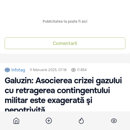
Publicitatea ta poate fi aici
Comentarii
Infotag
11 februarie 2025, 07:18
11 854
Galuzin: Asocierea crizei gazului
cu retragerea contingentului
militar este exagerată şi
nepotrivită
Viceministrul rus de Externe, Mihail Galuzin, a