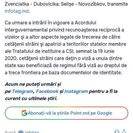
Zvenciatka - Dubovicika; Selișe - Novozîbkov, transmite
infotag.md
.
Ca urmare a intrării în vigoare a Acordului
interguvernamental privind recunoaşterea reciprocă a
vizelor şi a altor aspecte legate de trecerea de către
cetăţenii străini şi apatrizi a teritoriilor statelor membre
ale Tratatului de instituire a CSI, semnat la 19 iunie
2020, cetăţenii străini care deţin o viză a unuia dintre
state sau beneficiază de regimul fără viză au dreptul de
a trece frontiera pe baza documentelor de identitate.
Acum ne puteți urmări și
pe
Telegram
,
Facebook
și
Instagram
pentru a fi la
curent cu ultimele știri.
Abonați-vă la știrile Point.md pe Google
Sursă
Infotag