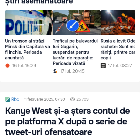
Știri asemănătoare
Un tronson al străzii
Traficul pe bulevardul
Rusia a lovit Odes
Minsk din Capitală va
Iuri Gagarin,
rachete: Sunt morți
fi închis. Perioada
suspendat pentru
răniți, printre care
anunțată
lucrări de reparație:
copii
Perioada vizată
16 Iul. 15:29
17 Iul. 08:27
17 Iul. 20:45
Rbc
11 februarie 2025, 07:30
25 709
Kanye West și-a șters contul de
pe platforma X după o serie de
tweet-uri ofensatoare