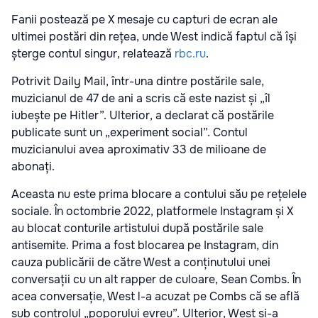
Fanii postează pe X mesaje cu capturi de ecran ale
ultimei postări din rețea, unde West indică faptul că își
șterge contul singur, relatează
rbc.ru
.
Potrivit Daily Mail, într-una dintre postările sale,
muzicianul de 47 de ani a scris că este nazist și „îl
iubește pe Hitler”. Ulterior, a declarat că postările
publicate sunt un „experiment social”. Contul
muzicianului avea aproximativ 33 de milioane de
abonați.
Aceasta nu este prima blocare a contului său pe rețelele
sociale. În octombrie 2022, platformele Instagram și X
au blocat conturile artistului după postările sale
antisemite. Prima a fost blocarea pe Instagram, din
cauza publicării de către West a conținutului unei
conversații cu un alt rapper de culoare, Sean Combs. În
acea conversație, West l-a acuzat pe Combs că se află
sub controlul „poporului evreu”. Ulterior, West și-a