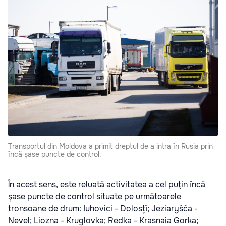
Transportul din Moldova a primit dreptul de a intra în Rusia prin
încă șase puncte de control.
În acest sens, este reluată activitatea a cel puţin încă
şase puncte de control situate pe următoarele
tronsoane de drum: Iuhovici - Dolosțî; Jeziaryšča -
Nevel; Liozna - Kruglovka; Redka - Krasnaia Gorka;