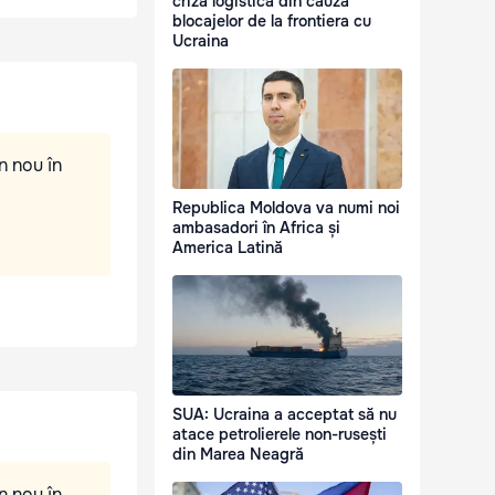
criză logistică din cauza
blocajelor de la frontiera cu
Ucraina
n nou în
Republica Moldova va numi noi
ambasadori în Africa și
America Latină
SUA: Ucraina a acceptat să nu
atace petrolierele non-rusești
din Marea Neagră
n nou în