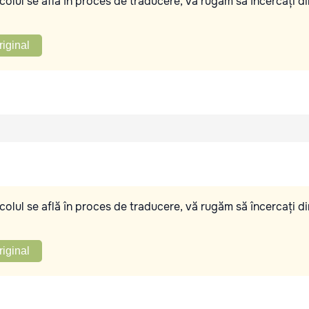
olul se află în proces de traducere, vă rugăm să încercați di
riginal
olul se află în proces de traducere, vă rugăm să încercați di
riginal