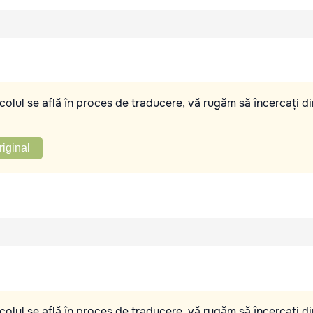
olul se află în proces de traducere, vă rugăm să încercați di
riginal
olul se află în proces de traducere, vă rugăm să încercați di