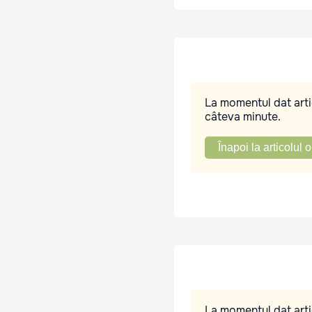
La momentul dat artic
câteva minute.
Înapoi la articolul o
La momentul dat artic