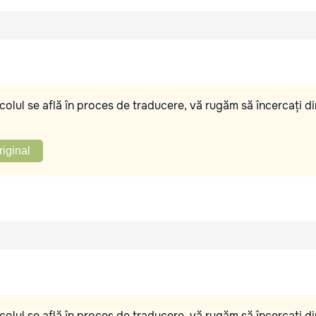
olul se află în proces de traducere, vă rugăm să încercați di
riginal
olul se află în proces de traducere, vă rugăm să încercați di