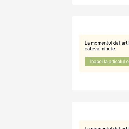
La momentul dat artic
câteva minute.
Înapoi la articolul o
La momentul dat artic