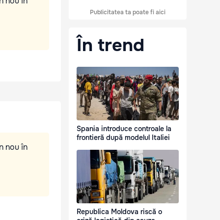
n nou în
Publicitatea ta poate fi aici
În trend
Spania introduce controale la
frontieră după modelul Italiei
n nou în
Republica Moldova riscă o