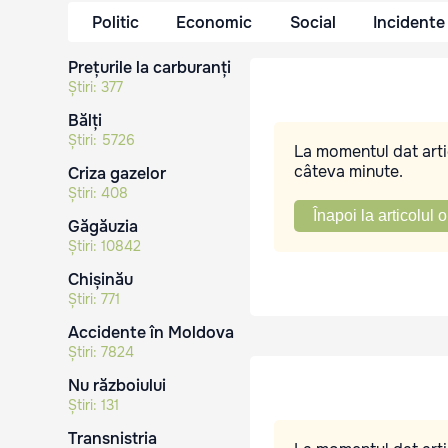
Politic
Economic
Social
Incidente
Prețurile la carburanți
Știri:
377
Bălți
Știri:
5726
La momentul dat artic
câteva minute.
Criza gazelor
Știri:
408
Înapoi la articolul o
Găgăuzia
Știri:
10842
Chișinău
Știri:
771
Accidente în Moldova
Știri:
7824
Nu războiului
Știri:
131
Transnistria