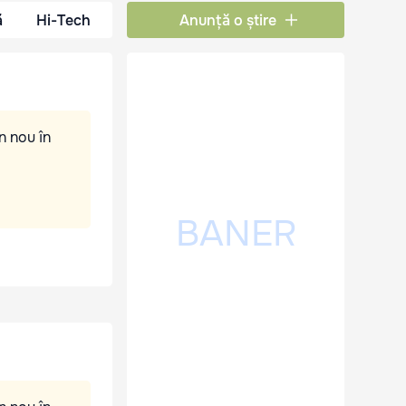
ă
Hi-Tech
Anunță o știre
n nou în