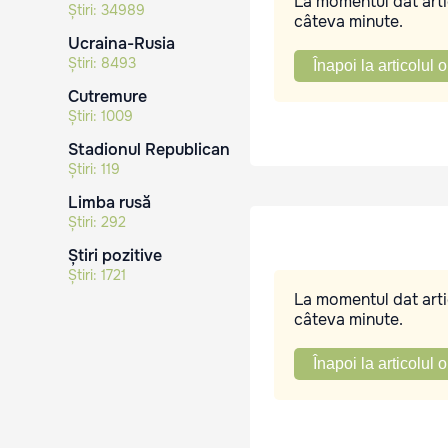
La momentul dat artic
Știri:
34989
câteva minute.
Ucraina-Rusia
Știri:
8493
Înapoi la articolul o
Cutremure
Știri:
1009
Stadionul Republican
Știri:
119
Limba rusă
Știri:
292
Știri pozitive
Știri:
1721
La momentul dat artic
câteva minute.
Înapoi la articolul o