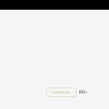
⌵
RO
Autentificare