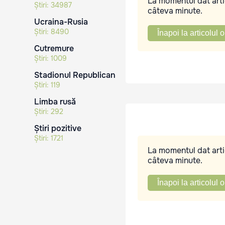
La momentul dat artic
Știri:
34987
câteva minute.
Ucraina-Rusia
Știri:
8490
Înapoi la articolul o
Cutremure
Știri:
1009
Stadionul Republican
Știri:
119
Limba rusă
Știri:
292
Știri pozitive
Știri:
1721
La momentul dat artic
câteva minute.
Înapoi la articolul o