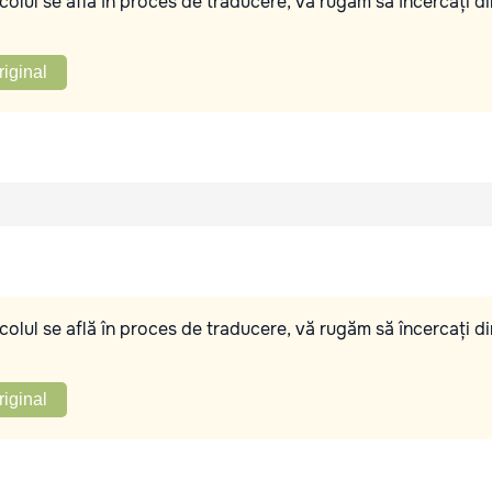
olul se află în proces de traducere, vă rugăm să încercați di
riginal
olul se află în proces de traducere, vă rugăm să încercați di
riginal