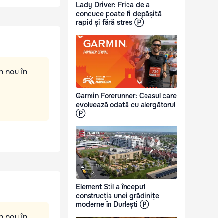
Lady Driver: Frica de a
conduce poate fi depășită
rapid și fără stres Ⓟ
n nou în
Garmin Forerunner: Ceasul care
evoluează odată cu alergătorul
Ⓟ
Element Stil a început
construcția unei grădinițe
moderne în Durlești Ⓟ
n nou în