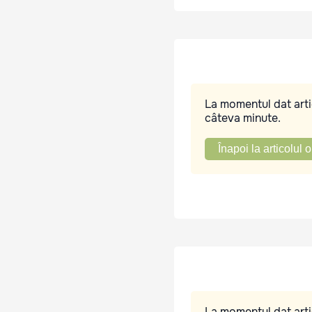
La momentul dat artic
câteva minute.
Înapoi la articolul o
La momentul dat artic