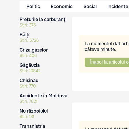
Politic
Economic
Social
Incidente
Prețurile la carburanți
Știri:
376
Bălți
Știri:
5726
La momentul dat artic
câteva minute.
Criza gazelor
Știri:
406
Înapoi la articolul o
Găgăuzia
Știri:
10842
Chișinău
Știri:
770
Accidente în Moldova
Știri:
7821
Nu războiului
Știri:
131
Transnistria