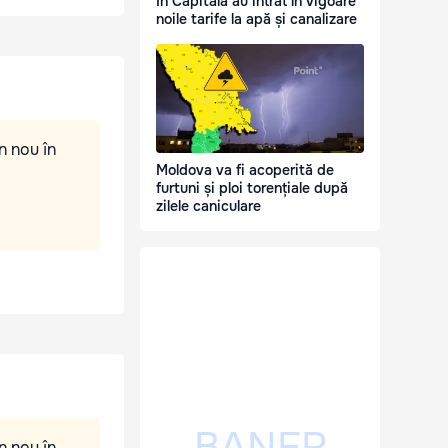
În Capitală au intrat în vigoare
noile tarife la apă și canalizare
n nou în
Moldova va fi acoperită de
furtuni și ploi torențiale după
zilele caniculare
n nou în