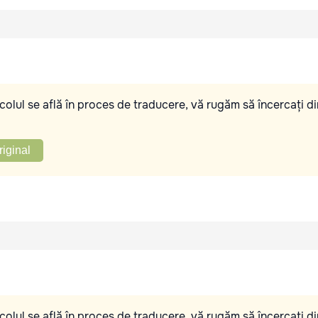
olul se află în proces de traducere, vă rugăm să încercați di
riginal
olul se află în proces de traducere, vă rugăm să încercați di