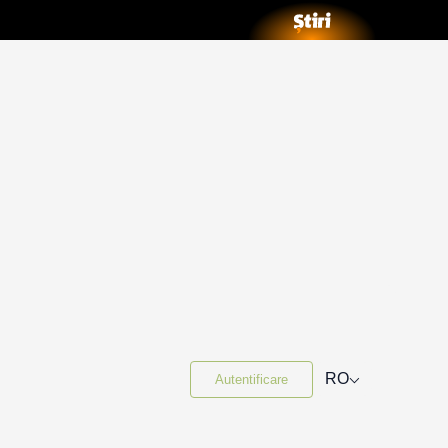
⌵
RO
Autentificare