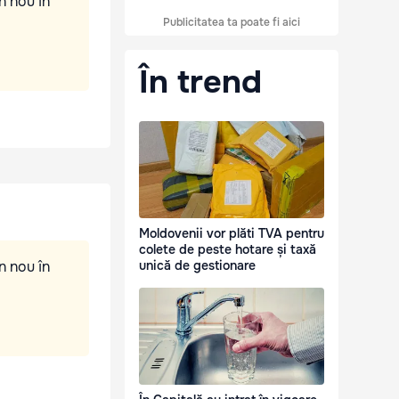
n nou în
Publicitatea ta poate fi aici
În trend
Moldovenii vor plăti TVA pentru
colete de peste hotare și taxă
n nou în
unică de gestionare