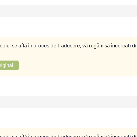
olul se află în proces de traducere, vă rugăm să încercați di
riginal
olul se află în proces de traducere, vă rugăm să încercați di