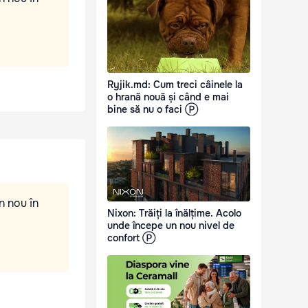
Ryjik.md: Cum treci câinele la
o hrană nouă și când e mai
bine să nu o faci Ⓟ
n nou în
Nixon: Trăiți la înălțime. Acolo
unde începe un nou nivel de
confort Ⓟ