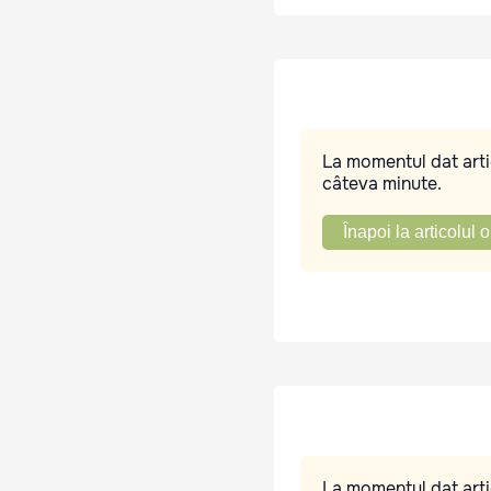
La momentul dat artic
câteva minute.
Înapoi la articolul o
La momentul dat artic