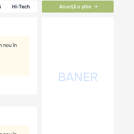
ă
Hi-Tech
Anunță o știre
n nou în