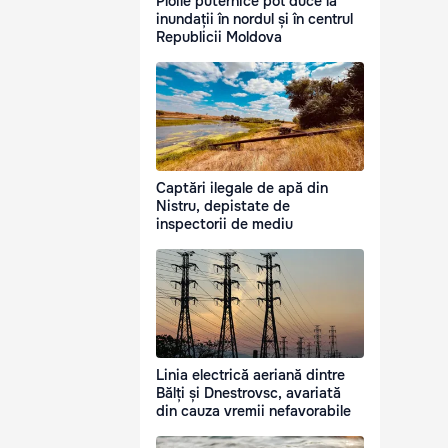
Ploile puternice pot duce la
inundații în nordul și în centrul
Republicii Moldova
Captări ilegale de apă din
Nistru, depistate de
inspectorii de mediu
Linia electrică aeriană dintre
Bălți și Dnestrovsc, avariată
din cauza vremii nefavorabile