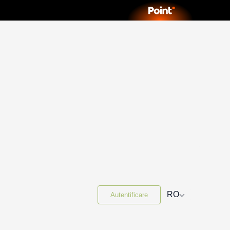
⌵
RO
Autentificare