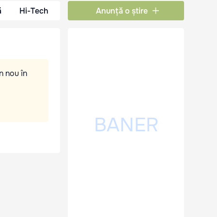
ă
Hi-Tech
Anunță o știre
n nou în