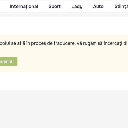
Internațional
Sport
Lady
Auto
Științ
olul se află în proces de traducere, vă rugăm să încercați di
riginal