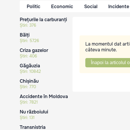
Politic
Economic
Social
Incidente
Prețurile la carburanți
Știri:
376
Bălți
Știri:
5726
La momentul dat artic
câteva minute.
Criza gazelor
Știri:
406
Înapoi la articolul o
Găgăuzia
Știri:
10842
Chișinău
Știri:
770
Accidente în Moldova
Știri:
7821
Nu războiului
Știri:
131
Transnistria