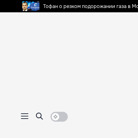
Тофан о резком подорожании газа в Мо