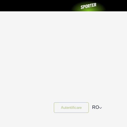
⌵
RO
Autentificare