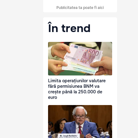
Publicitatea ta poate fi aici
În trend
Limita operațiunilor valutare
fără permisiunea BNM va
crește până la 250.000 de
euro