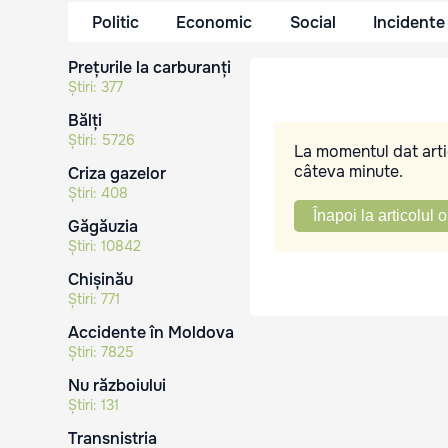
Politic
Economic
Social
Incidente
Prețurile la carburanți
Știri:
377
Bălți
Știri:
5726
La momentul dat artic
câteva minute.
Criza gazelor
Știri:
408
Înapoi la articolul o
Găgăuzia
Știri:
10842
Chișinău
Știri:
771
Accidente în Moldova
Știri:
7825
Nu războiului
Știri:
131
Transnistria