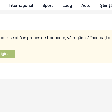
Internațional
Sport
Lady
Auto
Științ
olul se află în proces de traducere, vă rugăm să încercați di
riginal