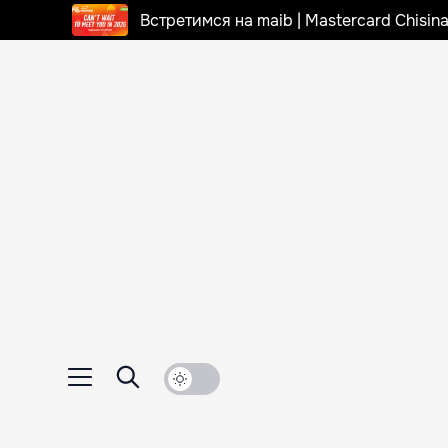
Встретимся на maib | Mastercard Chisi