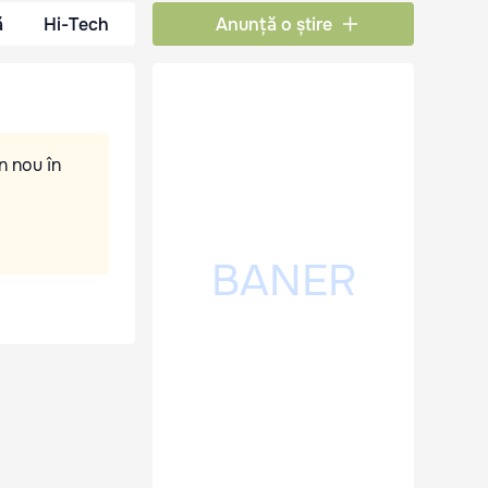
ă
Hi-Tech
Anunță o știre
n nou în