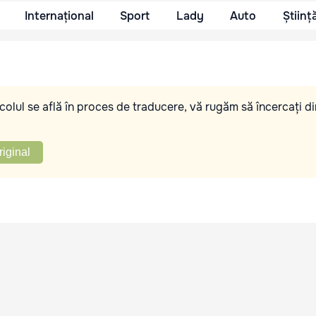
Internațional
Sport
Lady
Auto
Științ
olul se află în proces de traducere, vă rugăm să încercați di
riginal