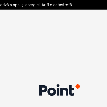
iză a apei și energiei. Ar fi o catastrofă