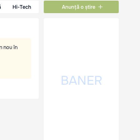
ă
Hi-Tech
Anunță o știre
n nou în