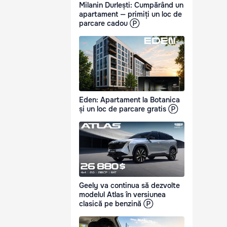
Milanin Durlești: Cumpărând un
apartament — primiți un loc de
parcare cadou Ⓟ
Eden: Apartament la Botanica
și un loc de parcare gratis Ⓟ
Geely va continua să dezvolte
modelul Atlas în versiunea
clasică pe benzină Ⓟ