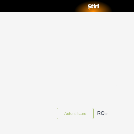
⌵
RO
Autentificare