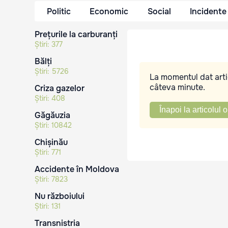
Politic
Economic
Social
Incidente
Prețurile la carburanți
Știri:
377
Bălți
Știri:
5726
La momentul dat artic
câteva minute.
Criza gazelor
Știri:
408
Înapoi la articolul o
Găgăuzia
Știri:
10842
Chișinău
Știri:
771
Accidente în Moldova
Știri:
7823
Nu războiului
Știri:
131
Transnistria