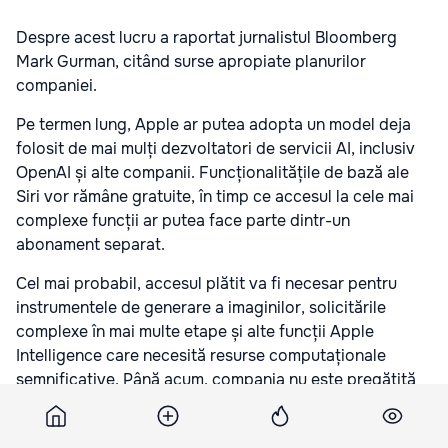
Despre acest lucru a raportat jurnalistul Bloomberg
Mark Gurman, citând surse apropiate planurilor
companiei.
Pe termen lung, Apple ar putea adopta un model deja
folosit de mai mulți dezvoltatori de servicii AI, inclusiv
OpenAI și alte companii. Funcționalitățile de bază ale
Siri vor rămâne gratuite, în timp ce accesul la cele mai
complexe funcții ar putea face parte dintr-un
abonament separat.
Cel mai probabil, accesul plătit va fi necesar pentru
instrumentele de generare a imaginilor, solicitările
complexe în mai multe etape și alte funcții Apple
Intelligence care necesită resurse computaționale
semnificative. Până acum, compania nu este pregătită
să lanseze un astfel de model, deoarece versiunea
actualizată a Siri se află încă într-o etapă incipientă de