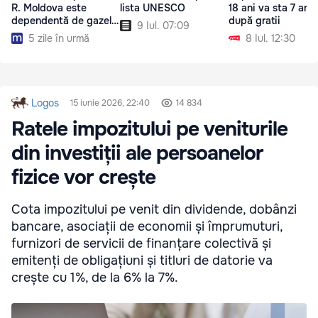
R. Moldova este
lista UNESCO
18 ani va sta 7 ani
dependentă de gazele
după gratii
9 Iul. 07:09
rusești
5 zile în urmă
8 Iul. 12:30
Logos
15 iunie 2026, 22:40
14 834
Ratele impozitului pe veniturile
din investiții ale persoanelor
fizice vor crește
Cota impozitului pe venit din dividende, dobânzi
bancare, asociații de economii și împrumuturi,
furnizori de servicii de finanțare colectivă și
emitenți de obligațiuni și titluri de datorie va
crește cu 1%, de la 6% la 7%.