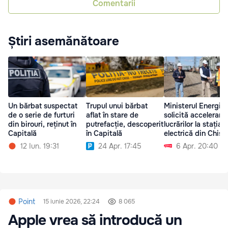
Comentarii
Știri asemănătoare
Un bărbat suspectat
Trupul unui bărbat
Ministerul Energiei
de o serie de furturi
aflat în stare de
solicită accelerare
din birouri, reținut în
putrefacție, descoperit
lucrărilor la stația
Capitală
în Capitală
electrică din Chiși
12 Iun. 19:31
24 Apr. 17:45
6 Apr. 20:40
Point
15 iunie 2026, 22:24
8 065
Apple vrea să introducă un