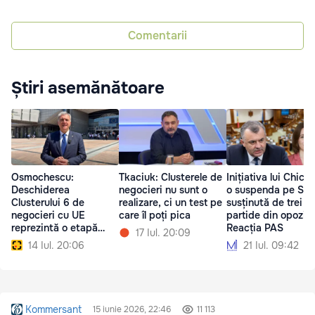
Comentarii
Știri asemănătoare
Osmochescu:
Tkaciuk: Clusterele de
Inițiativa lui Chicu
Deschiderea
negocieri nu sunt o
o suspenda pe San
Clusterului 6 de
realizare, ci un test pe
susținută de trei
negocieri cu UE
care îl poți pica
partide din opoziți
reprezintă o etapă
Reacția PAS
17 Iul. 20:09
importantă pentru
14 Iul. 20:06
21 Iul. 09:42
Moldova
Kommersant
15 iunie 2026, 22:46
11 113