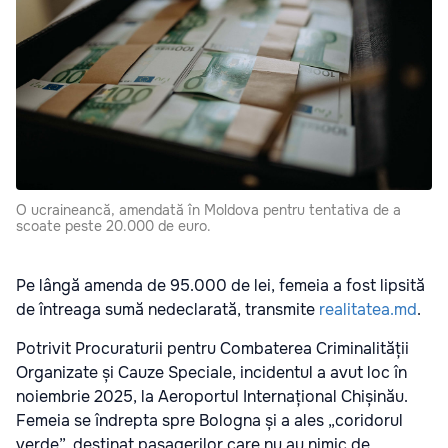
O ucraineancă, amendată în Moldova pentru tentativa de a
scoate peste 20.000 de euro.
Pe lângă amenda de 95.000 de lei, femeia a fost lipsită
de întreaga sumă nedeclarată, transmite
realitatea.md
.
Potrivit Procuraturii pentru Combaterea Criminalității
Organizate și Cauze Speciale, incidentul a avut loc în
noiembrie 2025, la Aeroportul Internațional Chișinău.
Femeia se îndrepta spre Bologna și a ales „coridorul
verde”, destinat pasagerilor care nu au nimic de