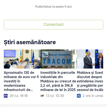
Publicitatea ta poate fi aici
Comentarii
Știri asemănătoare
Aproximativ 130 de
Investițiile în parcurile
Moldova și Suedia
milioane de euro vor fi
industriale din
discutat despre
investiți în
Moldova au crescut de
extinderea investiți
modernizarea
2,2 ori, până la 316,8
și pregătirile pentr
infrastructurii de
milioane de lei în 2025
sezonul de încălzir
irigare
29 Iul. 19:18
13 Iul. 10:39
2 ore în urmă