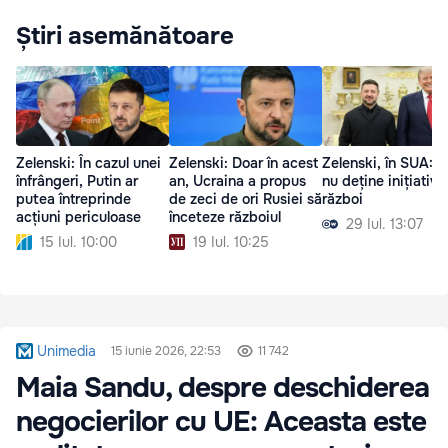
Știri asemănătoare
Zelenski: În cazul unei
Zelenski: Doar în acest
Zelenski, în SUA: P
înfrângeri, Putin ar
an, Ucraina a propus
nu deține inițiativa
putea întreprinde
de zeci de ori Rusiei să
război
acțiuni periculoase
înceteze războiul
29 Iul. 13:07
15 Iul. 10:00
19 Iul. 10:25
Unimedia
15 iunie 2026, 22:53
11 742
Maia Sandu, despre deschiderea
negocierilor cu UE: Aceasta este