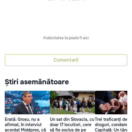
Publicitatea ta poate fi aici
Comentarii
Știri asemănătoare
Erată: Grosu, nu a
Un sat din Slovacia, cu
Trei traficanți de
afirmat, în interviul
doar 17 locuitori, cere
droguri, condamnaț
acordat Moldpres, că
să fie exclus de pe
Capitală: Un tânăr