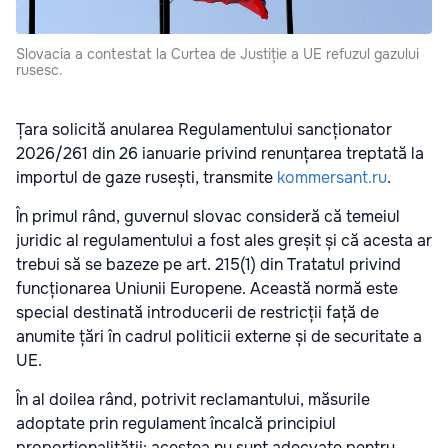
Slovacia a contestat la Curtea de Justiție a UE refuzul gazului
rusesc.
Țara solicită anularea Regulamentului sancționator
2026/261 din 26 ianuarie privind renunțarea treptată la
importul de gaze rusești, transmite
kommersant.ru
.
În primul rând, guvernul slovac consideră că temeiul
juridic al regulamentului a fost ales greșit și că acesta ar
trebui să se bazeze pe art. 215(1) din Tratatul privind
funcționarea Uniunii Europene. Această normă este
special destinată introducerii de restricții față de
anumite țări în cadrul politicii externe și de securitate a
UE.
În al doilea rând, potrivit reclamantului, măsurile
adoptate prin regulament încalcă principiul
proporționalității: acestea nu sunt adecvate pentru