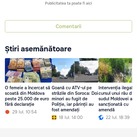
Publicitatea ta poate fi aici
Comentarii
Știri asemănătoare
O femeie a încercat să
Goană cu ATV-ul pe
Intervenția ilegală 
scoată din Moldova
străzile din Soroca: Doi
cursul unui râu din
peste 25.000 de euro
minori au fugit de
sudul Moldovei a f
fără declarație
Poliție, iar părinții au
sancționată cu
fost amendați
amendă
29 Iul. 10:54
18 Iul. 14:00
22 Iul. 18:39