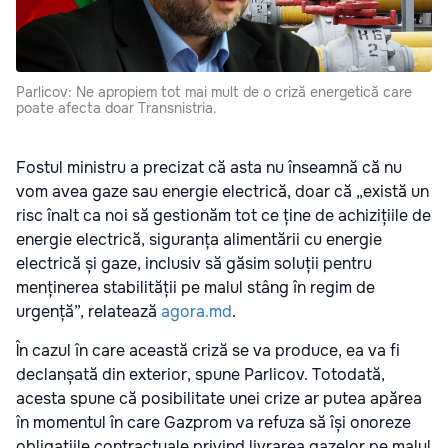
Parlicov: Ne apropiem tot mai mult de o criză energetică care
poate afecta doar Transnistria.
Fostul ministru a precizat că asta nu înseamnă că nu
vom avea gaze sau energie electrică, doar că
„
există un
risc înalt ca noi să gestionăm tot ce ține de achizițiile de
energie electrică, siguranța alimentării cu energie
electrică și gaze, inclusiv să găsim soluții pentru
menținerea stabilității pe malul stâng în regim de
urgență”
, relatează
agora.md
.
În cazul în care această criză se va produce, ea va fi
declanșată din exterior, spune Parlicov. Totodată,
acesta spune că posibilitate unei crize ar putea apărea
în momentul în care Gazprom va refuza să își onoreze
obligațiile contractuale privind livrarea gazelor pe malul