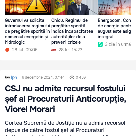
Guvernul va solicita
Chicu: Regimul de
Energocom: Consu
introducerea regimului
pregătire sporită
de energie pentru 
de pregătire sporită în
indică incapacitatea
august este asigur
domeniul energetic și
autorităților de a
integral
hidrologic
preveni crizele
3 zile în urmă
28 Iul. 09:06
28 Iul. 15:23
Ipn
6 decembrie 2024, 07:44
9 459
CSJ nu admite recursul fostului
șef al Procuraturii Anticorupție,
Viorel Morari
Curtea Supremă de Justiție nu a admis recursul
depus de către fostul șef al Procuraturii