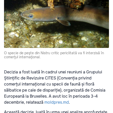
O specie de peşte din Nistru critic periclitată va fi interzisă în
comerţul internaţional.
Decizia a fost luată în cadrul unei reuniuni a Grupului
Științific de Revizuire CITES (Convenția privind
comerțul internațional cu specii de faună și floră
sălbatice pe cale de dispariție), organizată de Comisia
Europeană la Bruxelles. A avut loc în perioada 3-4
decembrie, relatează
moldpres.md
.
Această decizie, luată în urma unei analize aprofundate