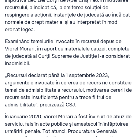
împotriva deciziei Curții de Apel Chișinău. În motivarea
recursului, a indicat că, la emiterea soluției de
respingere a acțiunii, instanțele de judecată au încălcat
normele de drept material și au interpretat în mod
eronat legea.
Examinând temeiurile invocate în recursul depus de
Viorel Morari, în raport cu materialele cauzei, completul
de judecată al Curții Supreme de Justiție l-a considerat
inadmisibil.
„Recursul declarat până la 1 septembrie 2023,
argumentele invocate în cererea de recurs nu constituie
temei de admisibilitate a recursului, motivarea cererii de
recurs este insuficientă pentru a trece filtrul de
admisibilitate”, precizează CSJ.
În ianuarie 2020, Viorel Morari a fost învinuit de abuz de
serviciu, fals în acte publice și amestecul în înfăptuirea
urmăririi penale. Tot atunci, Procuratura Generală