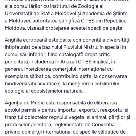
și a consultărilor cu Institutul de Zoologie al
Universităţii de Stat a Moldovei și Academia de Științe
a Moldovei, autoritatea științifică CITES din Republica
Moldova, vizează protejarea acestei specii de pește.
Anghila europeană este parte componentă a diversității
ihtiofaunistice a bazinului Fluviului Nistru, în special în
cursul său inferior, fiind catalogată drept critic
periclitată. Includerea în Anexa I CITES implică, în
general, interzicerea comerțului internațional cu
exemplare sălbatice, contribuind astfel la conservarea
biodiversității acvatice și la menținerea echilibrului
ecologic al ecosistemelor naturale.
Agenţia de Mediu este responsabilă de eliberarea
actului permisiv pentru importul, exportul, reexportul și
tranzitul obiectelor regnului vegetal și animal, părților și
produselor acestora, reglementate de Convenția
privind comerțul internațional cu speciile sălbatice de