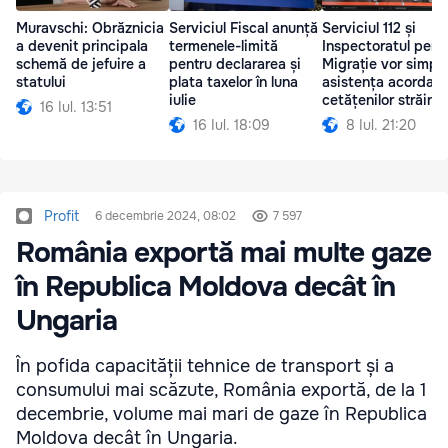
Muravschi: Obrăznicia
Serviciul Fiscal anunță
Serviciul 112 și
a devenit principala
termenele-limită
Inspectoratul pent
schemă de jefuire a
pentru declararea și
Migrație vor simpli
statului
plata taxelor în luna
asistența acordată
iulie
cetățenilor străini
16 Iul. 13:51
16 Iul. 18:09
8 Iul. 21:20
Profit
6 decembrie 2024, 08:02
7 597
România exportă mai multe gaze
în Republica Moldova decât în
Ungaria
În pofida capacității tehnice de transport și a
consumului mai scăzute, România exportă, de la 1
decembrie, volume mai mari de gaze în Republica
Moldova decât în Ungaria.