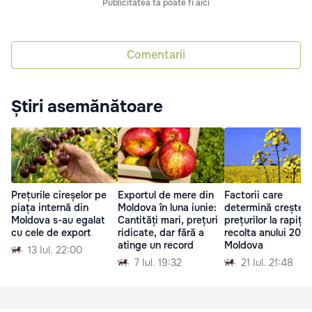
Publicitatea ta poate fi aici
Comentarii
Știri asemănătoare
Prețurile cireșelor pe
Exportul de mere din
Factorii care
piața internă din
Moldova în luna iunie:
determină creșter
Moldova s-au egalat
Cantități mari, prețuri
prețurilor la rapița
cu cele de export
ridicate, dar fără a
recolta anului 2026
atinge un record
Moldova
13 Iul. 22:00
7 Iul. 19:32
21 Iul. 21:48