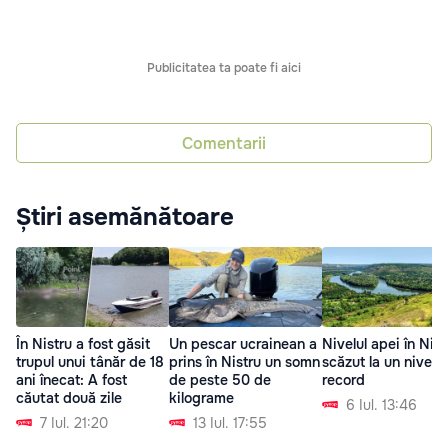
Publicitatea ta poate fi aici
Comentarii
Știri asemănătoare
În Nistru a fost găsit
Un pescar ucrainean a
Nivelul apei în Nist
trupul unui tânăr de 18
prins în Nistru un somn
scăzut la un nivel
ani înecat: A fost
de peste 50 de
record
căutat două zile
kilograme
6 Iul. 13:46
7 Iul. 21:20
13 Iul. 17:55