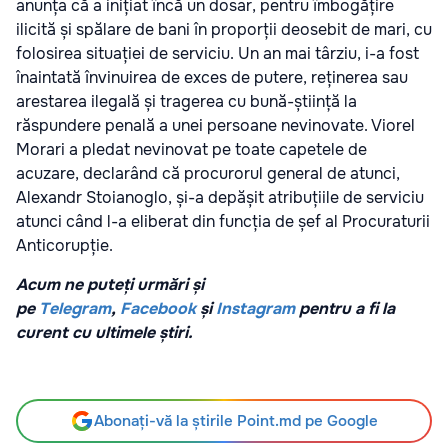
anunța că a inițiat încă un dosar, pentru îmbogățire
ilicită și spălare de bani în proporții deosebit de mari, cu
folosirea situației de serviciu. Un an mai târziu, i-a fost
înaintată învinuirea de exces de putere, reținerea sau
arestarea ilegală și tragerea cu bună-știință la
răspundere penală a unei persoane nevinovate. Viorel
Morari a pledat nevinovat pe toate capetele de
acuzare, declarând că procurorul general de atunci,
Alexandr Stoianoglo, și-a depășit atribuțiile de serviciu
atunci când l-a eliberat din funcția de șef al Procuraturii
Anticorupție.
Acum ne puteți urmări și
pe
Telegram
,
Facebook
și
Instagram
pentru a fi la
curent cu ultimele știri.
Abonați-vă la știrile Point.md pe Google