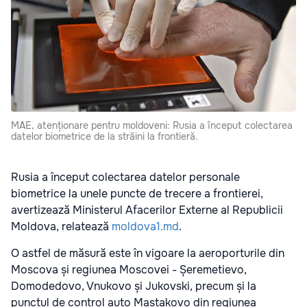
MAE, atenționare pentru moldoveni: Rusia a început colectarea
datelor biometrice de la străini la frontieră.
Rusia a început colectarea datelor personale
biometrice la unele puncte de trecere a frontierei,
avertizează Ministerul Afacerilor Externe al Republicii
Moldova, relatează
moldova1.md
.
O astfel de măsură este în vigoare la aeroporturile din
Moscova și regiunea Moscovei - Șeremetievo,
Domodedovo, Vnukovo și Jukovski, precum și la
punctul de control auto Maștakovo din regiunea