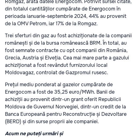
Romgaz, arată datele Energocom. Potrivit sursei citate,
din totalul cantităților cumpărate de Energocom în
perioada ianuarie-septembrie 2024, 44% au provenit
de la OMV Petrom, iar 17% de la Romgaz.
Trei sferturi din gaz au fost achiziționate de la companii
românești și de la bursa românească BRM. În total, au
fost semnate contracte cu opt companii din România,
Grecia, Austria și Elveția. Cea mai mare parte a gazului
achiziționat a fost revândut furnizorului local
Moldovagaz, controlat de Gazpromul rusesc.
Prețul mediu ponderat al gazelor cumpărate de
Energocom a fost de 35,25 euro/MWh. Banii de
achiziții au provenit dintr-un grant oferit Republicii
Moldova de Guvernul Norvegiei, dintr-un credit de la
Banca Europeană pentru Reconstrucție și Dezvoltare
(BERD) și din surse proprii ale companiei.
Acum ne puteți urmări și