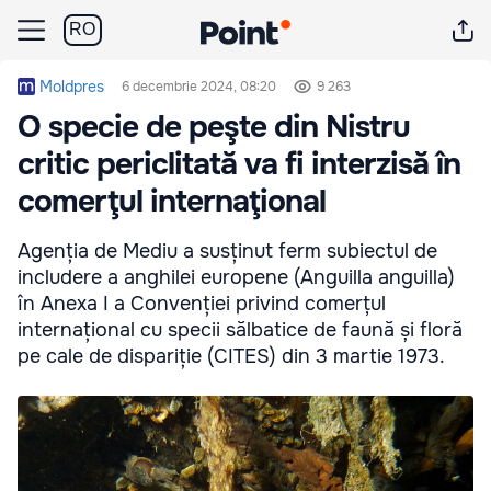
RO
Moldpres
6 decembrie 2024, 08:20
9 263
O specie de peşte din Nistru
critic periclitată va fi interzisă în
comerţul internaţional
Agenția de Mediu a susținut ferm subiectul de
includere a anghilei europene (Anguilla anguilla)
în Anexa I a Convenției privind comerțul
internațional cu specii sălbatice de faună și floră
pe cale de dispariție (CITES) din 3 martie 1973.