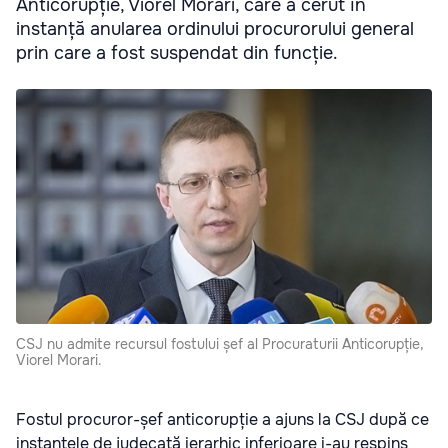
Anticorupție, Viorel Morari, care a cerut în
instanță anularea ordinului procurorului general
prin care a fost suspendat din funcție.
CSJ nu admite recursul fostului șef al Procuraturii Anticorupție,
Viorel Morari.
Fostul procuror-șef anticorupție a ajuns la CSJ după ce
instanțele de judecată ierarhic inferioare i-au respins