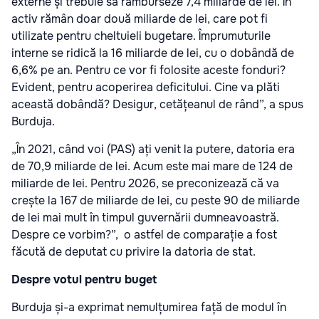
externe și trebuie să ramburseze 7,4 miliarde de lei. În
activ rămân doar două miliarde de lei, care pot fi
utilizate pentru cheltuieli bugetare. Împrumuturile
interne se ridică la 16 miliarde de lei, cu o dobândă de
6,6% pe an. Pentru ce vor fi folosite aceste fonduri?
Evident, pentru acoperirea deficitului. Cine va plăti
această dobândă? Desigur, cetățeanul de rând”, a spus
Burduja.
„În 2021, când voi (PAS) ați venit la putere, datoria era
de 70,9 miliarde de lei. Acum este mai mare de 124 de
miliarde de lei. Pentru 2026, se preconizează că va
crește la 167 de miliarde de lei, cu peste 90 de miliarde
de lei mai mult în timpul guvernării dumneavoastră.
Despre ce vorbim?”, o astfel de comparație a fost
făcută de deputat cu privire la datoria de stat.
Despre votul pentru buget
Burduja și-a exprimat nemulțumirea față de modul în