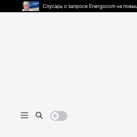
Слусарь о запросе Energocom на повы