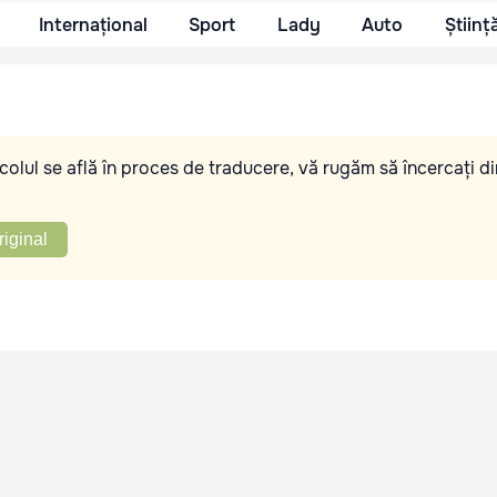
Internațional
Sport
Lady
Auto
Științ
olul se află în proces de traducere, vă rugăm să încercați di
riginal