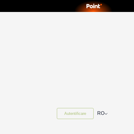
⌵
RO
Autentificare