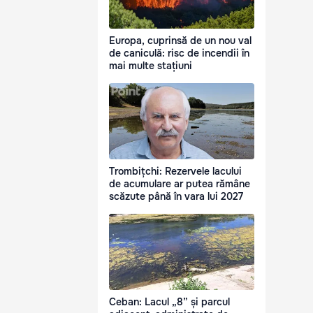
Europa, cuprinsă de un nou val
de caniculă: risc de incendii în
mai multe stațiuni
Trombițchi: Rezervele lacului
de acumulare ar putea rămâne
scăzute până în vara lui 2027
Ceban: Lacul „8” și parcul