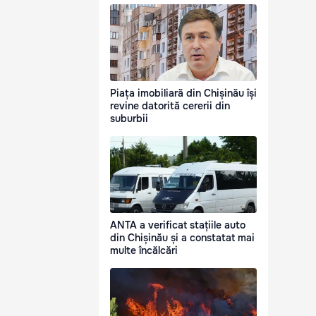
Piața imobiliară din Chișinău își
revine datorită cererii din
suburbii
ANTA a verificat stațiile auto
din Chișinău și a constatat mai
multe încălcări