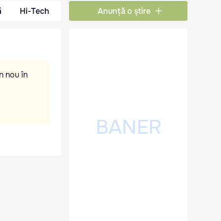
ă
Hi-Tech
Anunță o știre
n nou în