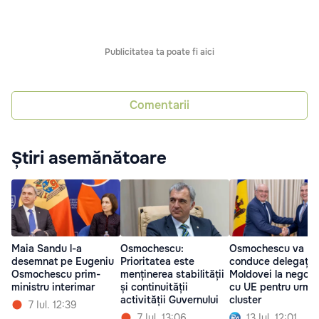
Publicitatea ta poate fi aici
Comentarii
Știri asemănătoare
Maia Sandu l-a
Osmochescu:
Osmochescu va
desemnat pe Eugeniu
Prioritatea este
conduce delegația
Osmochescu prim-
menținerea stabilității
Moldovei la negocie
ministru interimar
și continuității
cu UE pentru următ
activității Guvernului
cluster
7 Iul. 12:39
7 Iul. 13:06
13 Iul. 12:01