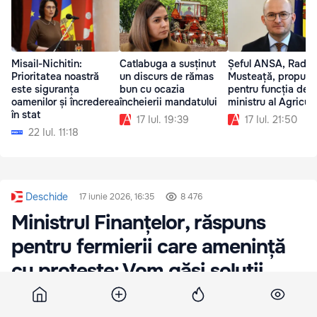
Misail-Nichitin:
Catlabuga a susținut
Șeful ANSA, Radu
Prioritatea noastră
un discurs de rămas
Musteață, propus
este siguranța
bun cu ocazia
pentru funcția de
oamenilor și încrederea
încheierii mandatului
ministru al Agricult
în stat
17 Iul. 19:39
17 Iul. 21:50
22 Iul. 11:18
Deschide
17 iunie 2026, 16:35
8 476
Ministrul Finanțelor, răspuns
pentru fermierii care amenință
cu proteste: Vom găsi soluții
țintite