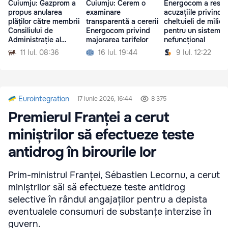
Cuiumju: Gazprom a
Cuiumju: Cerem o
Energocom a respi
propus anularea
examinare
acuzațiile privind
plăților către membrii
transparentă a cererii
cheltuieli de milio
Consiliului de
Energocom privind
pentru un sistem
Administrație al
majorarea tarifelor
nefuncțional
Moldovagaz
11 Iul. 08:36
16 Iul. 19:44
9 Iul. 12:22
Eurointegration
17 iunie 2026, 16:44
8 375
Premierul Franței a cerut
miniștrilor să efectueze teste
antidrog în birourile lor
Prim-ministrul Franței, Sébastien Lecornu, a cerut
miniștrilor săi să efectueze teste antidrog
selective în rândul angajaților pentru a depista
eventualele consumuri de substanțe interzise în
guvern.