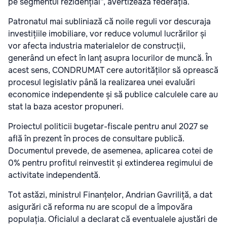
pe segmentul rezidențial”, avertizează federația.
Patronatul mai subliniază că noile reguli vor descuraja
investițiile imobiliare, vor reduce volumul lucrărilor și
vor afecta industria materialelor de construcții,
generând un efect în lanț asupra locurilor de muncă. În
acest sens, CONDRUMAT cere autorităților să oprească
procesul legislativ până la realizarea unei evaluări
economice independente și să publice calculele care au
stat la baza acestor propuneri.
Proiectul politicii bugetar-fiscale pentru anul 2027 se
află în prezent în proces de consultare publică.
Documentul prevede, de asemenea, aplicarea cotei de
0% pentru profitul reinvestit și extinderea regimului de
activitate independentă.
Tot astăzi, ministrul Finanțelor, Andrian Gavriliță, a dat
asigurări că reforma nu are scopul de a împovăra
populația. Oficialul a declarat că eventualele ajustări de