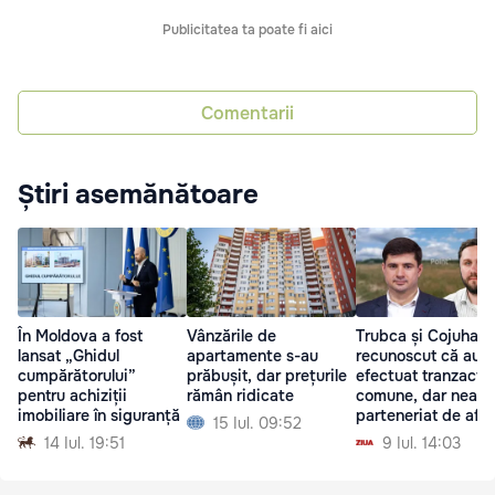
Publicitatea ta poate fi aici
Comentarii
Știri asemănătoare
În Moldova a fost
Vânzările de
Trubca și Cojuhari
lansat „Ghidul
apartamente s-au
recunoscut că au
cumpărătorului”
prăbușit, dar prețurile
efectuat tranzacții
pentru achiziții
rămân ridicate
comune, dar neagă
imobiliare în siguranță
parteneriat de afac
15 Iul. 09:52
14 Iul. 19:51
9 Iul. 14:03