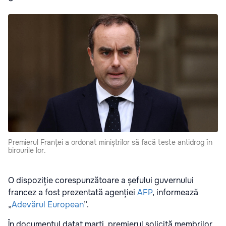
Premierul Franței a ordonat miniștrilor să facă teste antidrog în
birourile lor.
O dispoziție corespunzătoare a șefului guvernului
francez a fost prezentată agenției
AFP
, informează
„
Adevărul European
”.
În documentul datat marți, premierul solicită membrilor