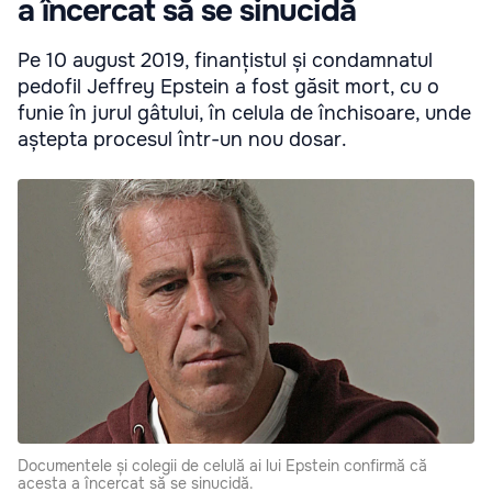
a încercat să se sinucidă
Pe 10 august 2019, finanțistul și condamnatul
pedofil Jeffrey Epstein a fost găsit mort, cu o
funie în jurul gâtului, în celula de închisoare, unde
aștepta procesul într-un nou dosar.
Documentele și colegii de celulă ai lui Epstein confirmă că
acesta a încercat să se sinucidă.