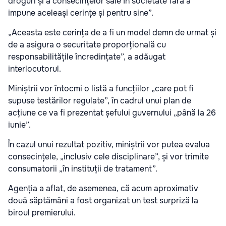
droguri și a consecințelor sale în societate fără a
impune aceleași cerințe și pentru sine”.
„Aceasta este cerința de a fi un model demn de urmat și
de a asigura o securitate proporțională cu
responsabilitățile încredințate”, a adăugat
interlocutorul.
Miniștrii vor întocmi o listă a funcțiilor „care pot fi
supuse testărilor regulate”, în cadrul unui plan de
acțiune ce va fi prezentat șefului guvernului „până la 26
iunie”.
În cazul unui rezultat pozitiv, miniștrii vor putea evalua
consecințele, „inclusiv cele disciplinare”, și vor trimite
consumatorii „în instituții de tratament”.
Agenția a aflat, de asemenea, că acum aproximativ
două săptămâni a fost organizat un test surpriză la
biroul premierului.