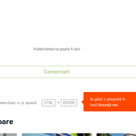
Publicitatea ta poate fi aici
Comentarii
Ai găsit o greșeală în
+
Selecteaz-o și apasă
CTRL
ENTER
text?
Anunță-ne!
oare