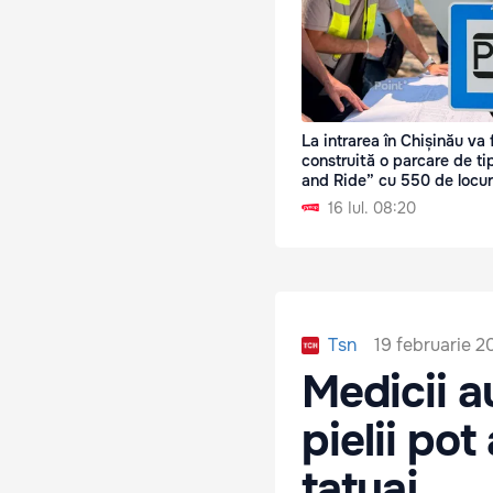
La intrarea în Chișinău va f
construită o parcare de ti
and Ride” cu 550 de locur
16 Iul. 08:20
19 februarie 2
Tsn
Medicii a
pielii po
tatuaj