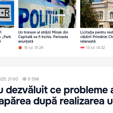
i
Un tronson al străzii Minsk din
Licitația pentru res
p „Park
Capitală va fi închis. Perioada
clădirii Primăriei Ch
i
anunțată
relansată
16 Iul. 15:29
13 Iul. 14:32
025, 21:00
9 596
u dezvăluit ce probleme 
t apărea după realizarea 