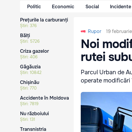
Politic
Economic
Social
Incidente
Prețurile la carburanți
Știri:
376
19 februari
Rupor
Bălți
Noi modifi
Știri:
5726
Criza gazelor
rutei sub
Știri:
406
Găgăuzia
Parcul Urban de Au
Știri:
10842
operate modificări î
Chișinău
Știri:
770
Accidente în Moldova
Știri:
7819
Nu războiului
Știri:
131
Transnistria