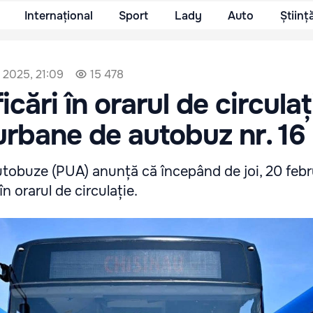
Internațional
Sport
Lady
Auto
Științ
e 2025, 21:09
15 478
cări în orarul de circulaț
urbane de autobuz nr. 16
tobuze (PUA) anunță că începând de joi, 20 februa
n orarul de circulație.