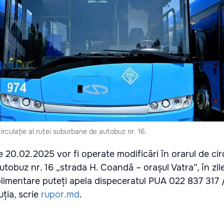
circulație al rutei suburbane de autobuz nr. 16.
20.02.2025 vor fi operate modificări în orarul de circ
tobuz nr. 16 „strada H. Coandă – orașul Vatra”, în zile
plimentare puteți apela dispeceratul PUA 022 837 317
uția, scrie
rupor.md
.