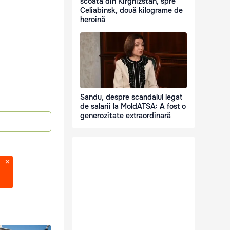
scoată din Kirghizstan, spre
Celiabinsk, două kilograme de
heroină
Sandu, despre scandalul legat
de salarii la MoldATSA: A fost o
generozitate extraordinară