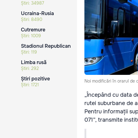
Știri:
34987
Ucraina-Rusia
Știri:
8490
Cutremure
Știri:
1009
Stadionul Republican
Știri:
119
Limba rusă
Știri:
292
Știri pozitive
Noi modificări în orarul de 
Știri:
1721
„Începând cu data de 
rutei suburbane de au
Pentru informații su
071”, transmite instit