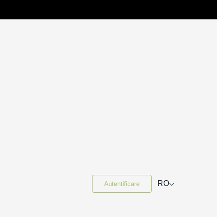
⌵
RO
Autentificare