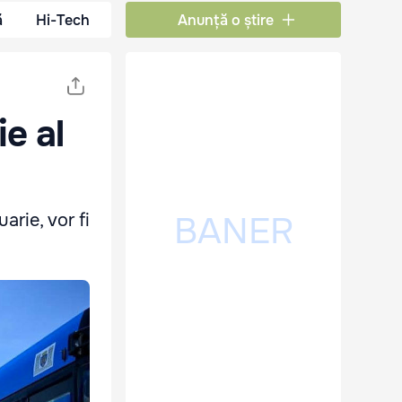
ă
Hi-Tech
Anunță o știre
ie al
rie, vor fi