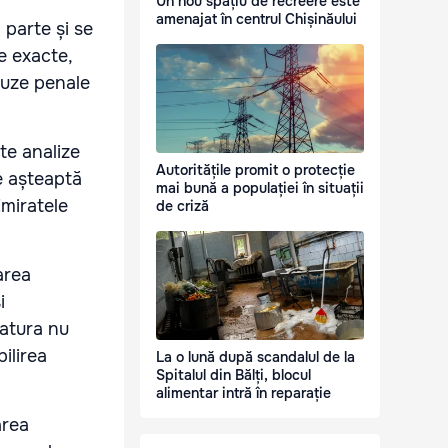
Un nou spațiu de recreere este
amenajat în centrul Chișinăului
 parte și se
e exacte,
auze penale
te analize
Autoritățile promit o protecție
se așteaptă
mai bună a populației în situații
Emiratele
de criză
area
i
ratura nu
ilirea
La o lună după scandalul de la
Spitalul din Bălți, blocul
alimentar intră în reparație
area