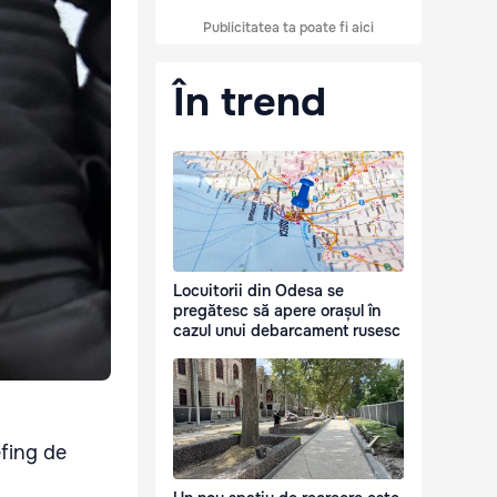
Publicitatea ta poate fi aici
În trend
Locuitorii din Odesa se
pregătesc să apere orașul în
cazul unui debarcament rusesc
efing de