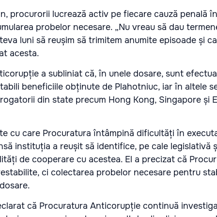
n, procurorii lucrează activ pe fiecare cauză penală în
mularea probelor necesare. „Nu vreau să dau termen
teva luni să reușim să trimitem anumite episoade și c
zat acesta.
ticorupție a subliniat că, în unele dosare, sunt efectua
tabili beneficiile obținute de Plahotniuc, iar în altele 
i rogatorii din state precum Hong Kong, Singapore și 
state cu care Procuratura întâmpină dificultăți în execut
nsă instituția a reușit să identifice, pe cale legislativă ș
lități de cooperare cu acestea. El a precizat că Procu
stabilite, ci colectarea probelor necesare pentru stab
 dosare.
clarat că Procuratura Anticorupție continuă investig