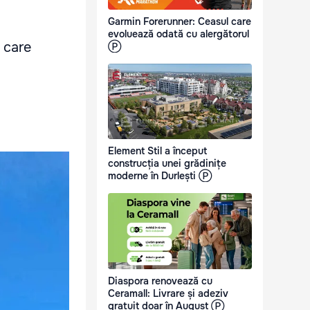
Garmin Forerunner: Ceasul care
evoluează odată cu alergătorul
 care
Ⓟ
Element Stil a început
construcția unei grădinițe
moderne în Durlești Ⓟ
Diaspora renovează cu
Ceramall: Livrare și adeziv
gratuit doar în August Ⓟ