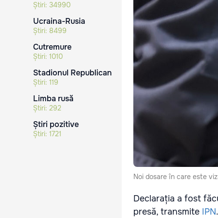
Știri:
34990
Ucraina-Rusia
Știri:
8499
Cutremure
Știri:
1010
Stadionul Republican
Știri:
119
Limba rusă
Știri:
292
Știri pozitive
Știri:
1721
Noi dosare în care este viz
Declarația a fost fă
presă, transmite
IPN