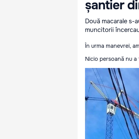
șantier d
Două macarale s-au
muncitorii încerca
În urma manevrei, amb
Nicio persoană nu a f