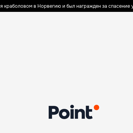
я краболовом в Норвегию и был награжден за спасение