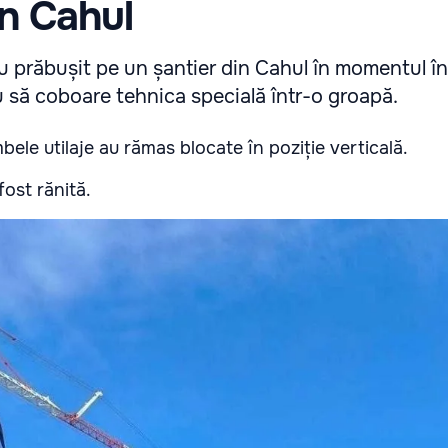
in Cahul
 prăbușit pe un șantier din Cahul în momentul în
u să coboare tehnica specială într-o groapă.
ele utilaje au rămas blocate în poziție verticală.
ost rănită.