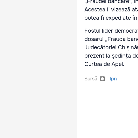
„Fraudei bancare”, in
Acestea îi vizează at
putea fi expediate î
Fostul lider democra
dosarul „Frauda banc
Judecătoriei Chișină
prezent la ședința d
Curtea de Apel.
Sursă
Ipn