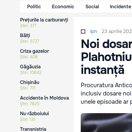
Politic
Economic
Social
Incidente
Prețurile la carburanți
Știri:
377
23 aprilie 202
Ipn
Bălți
Noi dosar
Știri:
5727
Criza gazelor
Plahotniu
Știri:
408
instanță
Găgăuzia
Știri:
10842
Chișinău
Procuratura Antico
Știri:
771
inclusiv dosare noi
Accidente în Moldova
unele episoade ar p
Știri:
7825
Nu războiului
Știri:
131
Transnistria