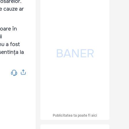
osarelor.
le cauze ar
soare în
i
nu a fost
sentința la
Publicitatea ta poate fi aici