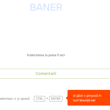
Publicitatea ta poate fi aici
Comentarii
Ai găsit o greșeală în
+
Selecteaz-o și apasă
CTRL
ENTER
text?
Anunță-ne!