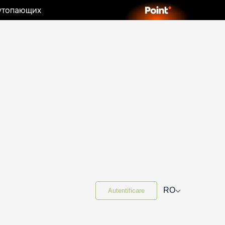
 утопающих
⌵
RO
Autentificare