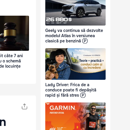
Geely va continua să dezvolte
modelul Atlas în versiunea
clasică pe benzină Ⓟ
it câte 7 ani
ru o schemă
de locuințe
Lady Driver: Frica de a
conduce poate fi depășită
rapid și fără stres Ⓟ
un