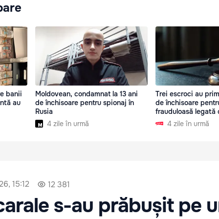
oare
e banii
Moldovean, condamnat la 13 ani
Trei escroci au prim
untă au
de închisoare pentru spionaj în
de închisoare pent
Rusia
frauduloasă legată 
4 zile în urmă
4 zile în urmă
26, 15:12
12 381
arale s-au prăbușit pe 