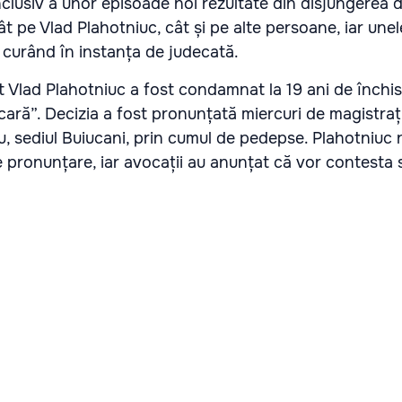
clusiv a unor episoade noi rezultate din disjungerea d
ât pe Vlad Plahotniuc, cât și pe alte persoane, iar une
n curând în instanța de judecată.
t Vlad Plahotniuc a fost condamnat la 19 ani de închi
ară”. Decizia a fost pronunțată miercuri de magistrați
u, sediul Buiucani, prin cumul de pedepse. Plahotniuc 
e pronunțare, iar avocații au anunțat că vor contesta 