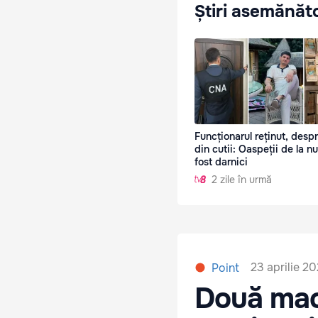
Știri asemănăt
Funcționarul reținut, despr
din cutii: Oaspeții de la n
fost darnici
2 zile în urmă
23 aprilie 20
Point
Două mac