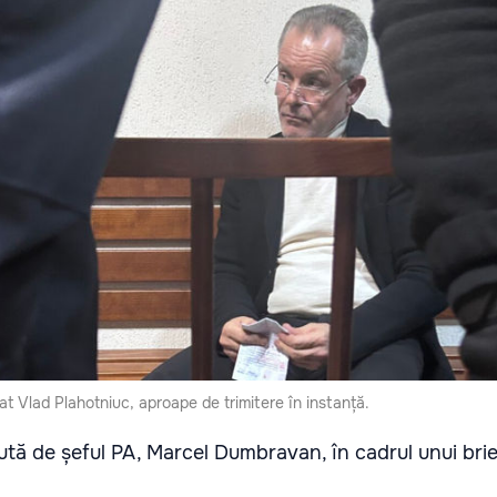
at Vlad Plahotniuc, aproape de trimitere în instanță.
cută de șeful PA, Marcel Dumbravan, în cadrul unui bri
.