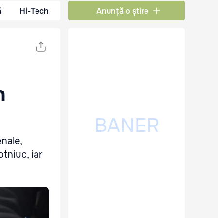
ă
Hi-Tech
Anunță o știre
n
nale,
tniuc, iar