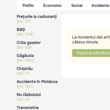
Politic
Economic
Social
Incidente
Prețurile la carburanți
Știri:
377
Bălți
Știri:
5726
La momentul dat artic
câteva minute.
Criza gazelor
Știri:
408
Înapoi la articolul o
Găgăuzia
Știri:
10842
Chișinău
Știri:
771
Accidente în Moldova
Știri:
7823
Nu războiului
Știri:
131
Transnistria