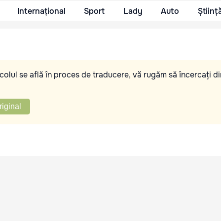
Internațional
Sport
Lady
Auto
Științ
olul se află în proces de traducere, vă rugăm să încercați di
riginal