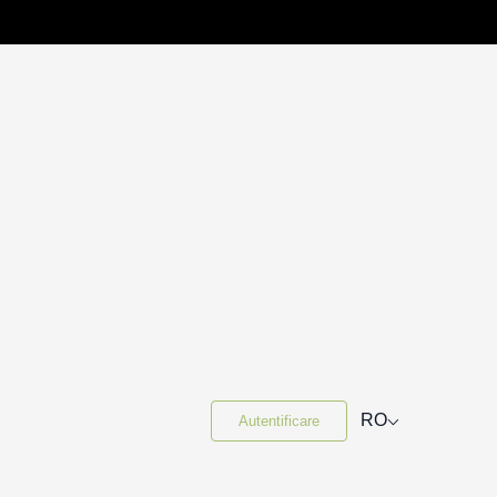
⌵
RO
Autentificare