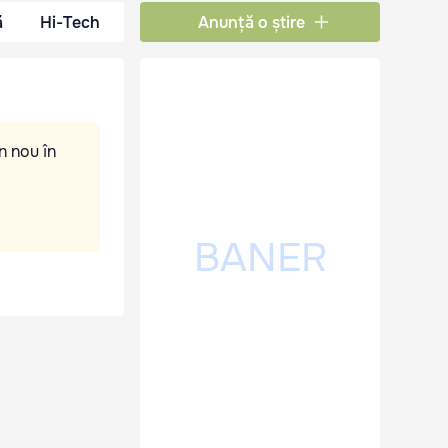
ă
Hi-Tech
Anunță o știre
n nou în