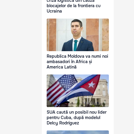
criză logistică din cauza
blocajelor de la frontiera cu
Ucraina
Republica Moldova va numi noi
ambasadori în Africa și
America Latină
SUA caută un posibil nou lider
pentru Cuba, după modelul
Delcy Rodríguez