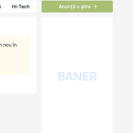
ă
Hi-Tech
Anunță o știre
n nou în