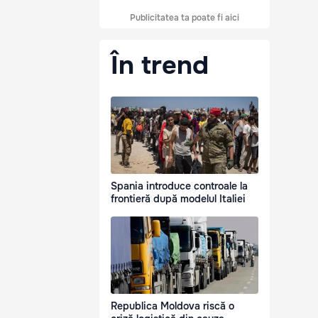
Publicitatea ta poate fi aici
În trend
Spania introduce controale la
frontieră după modelul Italiei
Republica Moldova riscă o