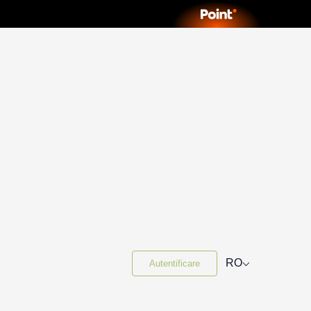
⌵
RO
Autentificare