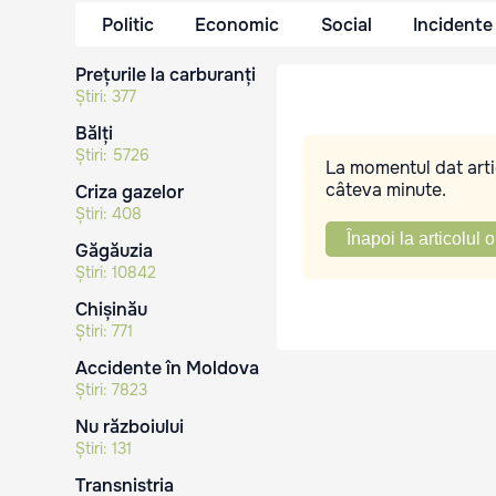
Politic
Economic
Social
Incidente
Prețurile la carburanți
Știri:
377
Bălți
Știri:
5726
La momentul dat artic
câteva minute.
Criza gazelor
Știri:
408
Înapoi la articolul o
Găgăuzia
Știri:
10842
Chișinău
Știri:
771
Accidente în Moldova
Știri:
7823
Nu războiului
Știri:
131
Transnistria