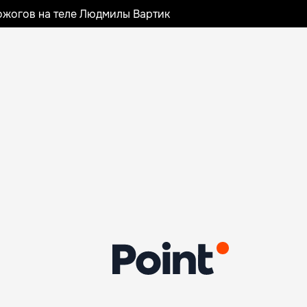
ожогов на теле Людмилы Вартик