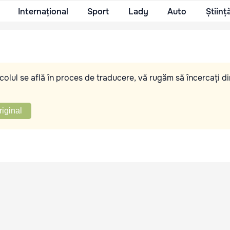
Internațional
Sport
Lady
Auto
Științ
olul se află în proces de traducere, vă rugăm să încercați di
riginal