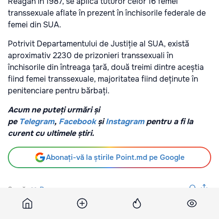
Reagan în 1987, se aplică tuturor celor 16 femei
transsexuale aflate în prezent în închisorile federale de
femei din SUA.
Potrivit Departamentului de Justiție al SUA, există
aproximativ 2230 de prizonieri transsexuali în
închisorile din întreaga țară, două treimi dintre aceștia
fiind femei transsexuale, majoritatea fiind deținute în
penitenciare pentru bărbați.
Acum ne puteți urmări și
pe
Telegram
,
Facebook
și
Instagram
pentru a fi la
curent cu ultimele știri.
Abonați-vă la știrile Point.md pe Google
Sursă
Dw