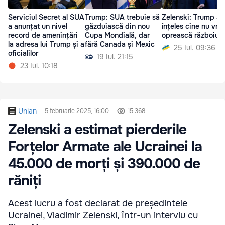
Serviciul Secret al SUA
Trump: SUA trebuie să
Zelenski: Trump a
a anunțat un nivel
găzduiască din nou
înțeles cine nu vre
record de amenințări
Cupa Mondială, dar
oprească războiul
la adresa lui Trump și a
fără Canada și Mexic
25 Iul. 09:36
oficialilor
19 Iul. 21:15
23 Iul. 10:18
Unian
5 februarie 2025, 16:00
15 368
Zelenski a estimat pierderile
Forțelor Armate ale Ucrainei la
45.000 de morți și 390.000 de
răniți
Acest lucru a fost declarat de președintele
Ucrainei, Vladimir Zelenski, într-un interviu cu