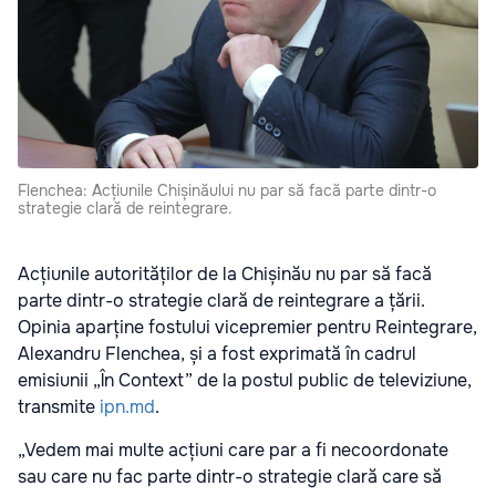
Flenchea: Acțiunile Chișinăului nu par să facă parte dintr-o
strategie clară de reintegrare.
Acțiunile autorităților de la Chișinău nu par să facă
parte dintr-o strategie clară de reintegrare a țării.
Opinia aparține fostului vicepremier pentru Reintegrare,
Alexandru Flenchea, și a fost exprimată în cadrul
emisiunii „În Context” de la postul public de televiziune,
transmite
ipn.md
.
„Vedem mai multe acțiuni care par a fi necoordonate
sau care nu fac parte dintr-o strategie clară care să