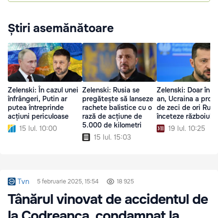
Știri asemănătoare
Zelenski: În cazul unei
Zelenski: Rusia se
Zelenski: Doar în a
înfrângeri, Putin ar
pregătește să lanseze
an, Ucraina a prop
putea întreprinde
rachete balistice cu o
de zeci de ori Rusi
acțiuni periculoase
rază de acțiune de
înceteze războiul
5.000 de kilometri
15 Iul. 10:00
19 Iul. 10:25
15 Iul. 15:03
Tvn
5 februarie 2025, 15:54
18 925
Tânărul vinovat de accidentul de
la Codreanca, condamnat la