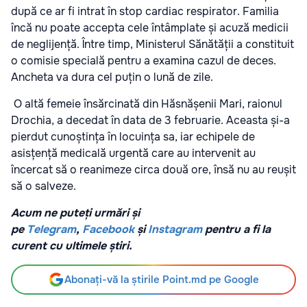
după ce ar fi intrat în stop cardiac respirator. Familia
încă nu poate accepta cele întâmplate și acuză medicii
de neglijență. Între timp, Ministerul Sănătății a constituit
o comisie specială pentru a examina cazul de deces.
Ancheta va dura cel puțin o lună de zile.
O altă femeie însărcinată din Hăsnășenii Mari, raionul
Drochia, a decedat în data de 3 februarie. Aceasta și-a
pierdut cunoștința în locuința sa, iar echipele de
asisțență medicală urgentă care au intervenit au
încercat să o reanimeze circa două ore, însă nu au reușit
să o salveze.
Acum ne puteți urmări și
pe
Telegram
,
Facebook
și
Instagram
pentru a fi la
curent cu ultimele știri.
Abonați-vă la știrile Point.md pe Google