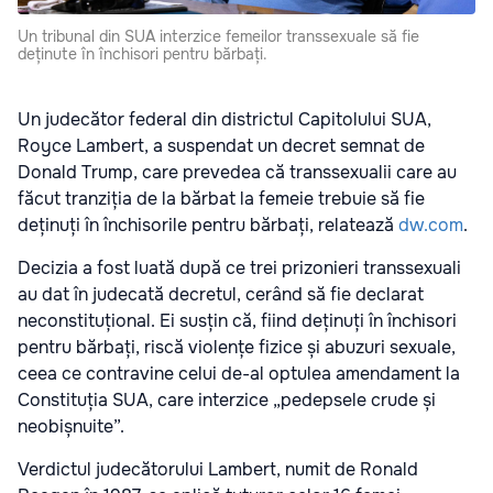
Un tribunal din SUA interzice femeilor transsexuale să fie
deținute în închisori pentru bărbați.
Un judecător federal din districtul Capitolului SUA,
Royce Lambert, a suspendat un decret semnat de
Donald Trump, care prevedea că transsexualii care au
făcut tranziția de la bărbat la femeie trebuie să fie
deținuți în închisorile pentru bărbați, relatează
dw.com
.
Decizia a fost luată după ce trei prizonieri transsexuali
au dat în judecată decretul, cerând să fie declarat
neconstituțional. Ei susțin că, fiind deținuți în închisori
pentru bărbați, riscă violențe fizice și abuzuri sexuale,
ceea ce contravine celui de-al optulea amendament la
Constituția SUA, care interzice „pedepsele crude și
neobișnuite”.
Verdictul judecătorului Lambert, numit de Ronald