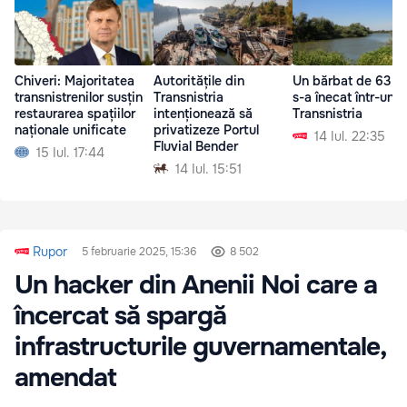
Chiveri: Majoritatea
Autoritățile din
Un bărbat de 63 de
transnistrenilor susțin
Transnistria
s-a înecat într-un r
restaurarea spațiilor
intenționează să
Transnistria
naționale unificate
privatizeze Portul
14 Iul. 22:35
Fluvial Bender
15 Iul. 17:44
14 Iul. 15:51
Rupor
5 februarie 2025, 15:36
8 502
Un hacker din Anenii Noi care a
încercat să spargă
infrastructurile guvernamentale,
amendat