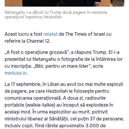
Netanyahu i-a dăruit lui Trump două pagere în memoria
operațiunii împotriva Hezbollah.
Acest lucru a fost
relatat
de The Times of Israel cu
referire la Channel 12.
„A fost o operațiune grozavă”, a răspuns Trump. El i-a
prezentat lui Netanyahu o fotografie de la întâlnirea lor
cu inscripția: „Bibi, pentru un mare lider”, scrie
meduza.io
.
La 17 septembrie, în Liban au avut loc mai multe explozii
de pagere, pe care Hezbollah le folosește pentru
comunicarea operațională. A doua zi, radiourile
portabile (walkie-talkie) au început să explodeze în
același mod. În urma exploziilor au murit, potrivit
ministrului libanez al Sănătății, cel puțin 37 de persoane,
inclusiv copii, fiind rănite aproximativ 3.000 de