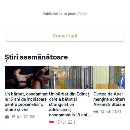
Publicitatea ta poate fi aici
Comentarii
Știri asemănătoare
Un bărbat, condamnat
Un bărbat din Edineț
Curtea de Apel
la 15 ani de închisoare
care a bătut și
menține achitarea l
pentru proxenetism,
strangulat un
Alexandr Stoianogl
răpire și viol
adolescent,
14 Iul. 21:31
condamnat la 18 ani de
15 Iul. 20:56
închisoare
15 Iul. 22:11