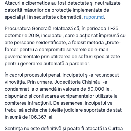
Atacurile cibernetice au fost detectate și neutralizate
datorită măsurilor de protecție implementate de
specialiștii în securitate cibernetică,
rupor.md
.
Procuratura Generală relatează că, în perioada 11-25
octombrie 2019, inculpatul, care a acționat împreună cu
alte persoane neidentificate, a folosit metoda „brute-
force” pentru a compromite serverele de e-mail
guvernamentale prin utilizarea de softuri specializate
pentru generarea automată a parolelor.
În cadrul procesului penal, inculpatul și-a recunoscut
vinovăția. Prin urmare, Judecătoria Chișinău l-a
condamnat la o amendă în valoare de 50.000 lei,
dispunând și confiscarea echipamentelor utilizate la
comiterea infracțiunii. De asemenea, inculpatul va
trebui să achite cheltuielile judiciare suportate de stat
în sumă de 106.367 lei.
Sentința nu este definitivă și poate fi atacată la Curtea