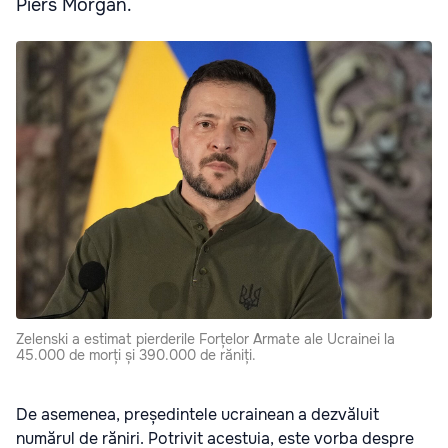
Piers Morgan.
Zelenski a estimat pierderile Forțelor Armate ale Ucrainei la
45.000 de morți și 390.000 de răniți.
De asemenea, președintele ucrainean a dezvăluit
numărul de răniri. Potrivit acestuia, este vorba despre