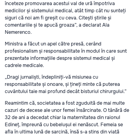
înceteze promovarea acestui val de ură împotriva
medicilor și sistemului medical, atât timp cât nu sunteți
siguri că noi am fi greșit cu ceva. Citești știrile și
comentariile și te apucă groaza”, a declarat Ala
Nemerenco.
Ministra a făcut un apel către presă, cerând
profesionalism și responsabilitate în modul în care sunt
prezentate informațiile despre sistemul medical și
cadrele medicale.
„Dragi jurnaliști, îndepliniți-vă misiunea cu
responsabilitate și onoare, și țineți minte că puterea
cuvântului taie mai profund decât bisturiul chirurgului.”
Reamintim că, societatea a fost zguduită de mai multe
cazuri de decese ale unor femei însărcinate. O tânără de
32 de ani a decedat chiar la maternitatea din raionul
Edineț, împreună cu bebelușul ei nenăscut. Femeia se
afla în ultima lună de sarcină, însă s-a stins din viață