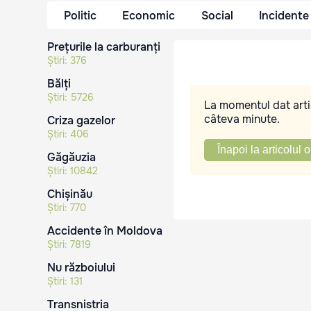
Politic
Economic
Social
Incidente
Prețurile la carburanți
Știri:
376
Bălți
Știri:
5726
La momentul dat artic
câteva minute.
Criza gazelor
Știri:
406
Înapoi la articolul o
Găgăuzia
Știri:
10842
Chișinău
Știri:
770
Accidente în Moldova
Știri:
7819
Nu războiului
Știri:
131
Transnistria