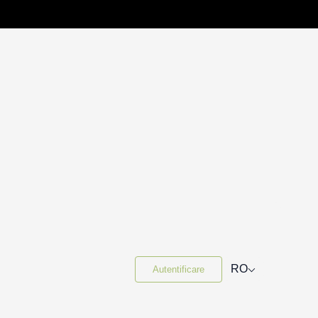
⌵
RO
Autentificare