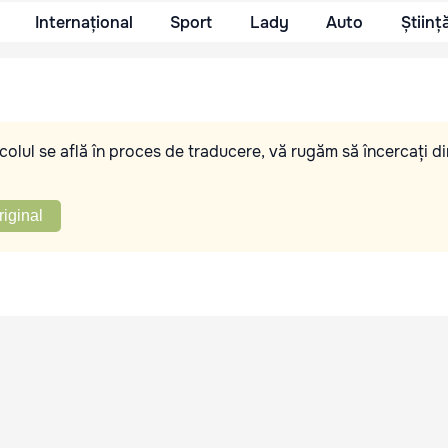
Internațional
Sport
Lady
Auto
Științ
olul se află în proces de traducere, vă rugăm să încercați di
riginal