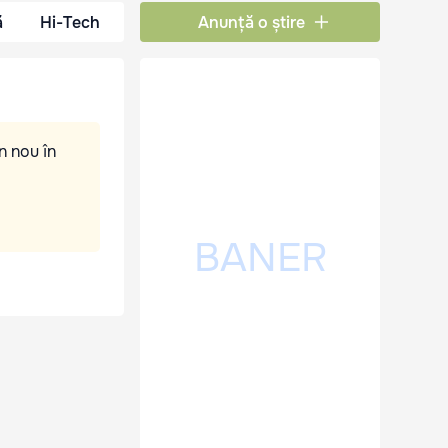
ă
Hi-Tech
Anunță o știre
n nou în