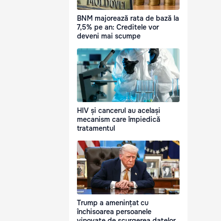
BNM majorează rata de bază la
7,5% pe an: Creditele vor
deveni mai scumpe
HIV și cancerul au același
mecanism care împiedică
tratamentul
Trump a amenințat cu
închisoarea persoanele
vinovate de scurgerea datelor