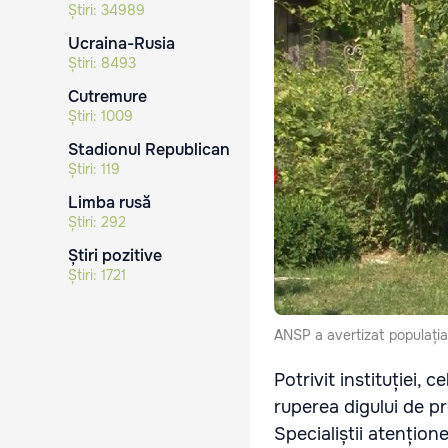
Știri:
34989
Ucraina-Rusia
Știri:
8493
Cutremure
Știri:
1009
Stadionul Republican
Știri:
119
Limba rusă
Știri:
292
Știri pozitive
Știri:
1721
ANSP a avertizat populația 
Potrivit instituției,
ruperea digului de pr
Specialiștii atențion