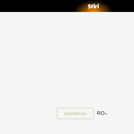
⌵
RO
Autentificare