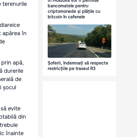
În Moldova vor fi permise
e terenurile
bancomatele pentru
criptomonede și plățile cu
bitcoin în cafenele
 diareice
t apărea în
de
 prin apă,
Șoferii, îndemnați să respecte
restricțiile pe traseul R3
 durerile
nerală de
i șocul
 să evite
otabilă din
 trebuie
ic înainte