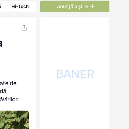
ă
Hi-Tech
Anunță o știre
a
rate de
ndă
virilor.