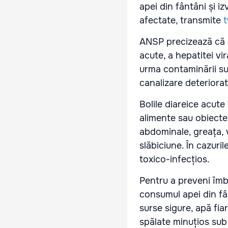
apei din fântâni și i
afectate, transmite
ANSP precizează că ex
acute, a hepatitei vi
urma contaminării su
canalizare deteriorat
Bolile diareice acute
alimente sau obiecte
abdominale, greața, v
slăbiciune. În cazuri
toxico-infecțios.
Pentru a preveni îmbo
consumul apei din fân
surse sigure, apă fia
spălate minuțios sub