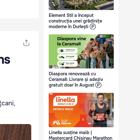
Element Stil a început
construcția unei grădinițe
moderne în Durlești Ⓟ
ns
Diaspora renovează cu
Ceramall: Livrare și adeziv
gratuit doar în August Ⓟ
țcani,
Linella susține maib |
Mastercard Chisinau Marathon