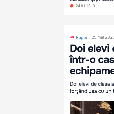
24 Iul. 13:10
25 mai 2026
Rupor
Doi elevi
într-o ca
echipame
Doi elevi de clasa 
forțând ușa cu un 