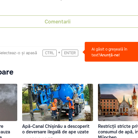
Comentarii
Ai găsit o greșeală în
+
Selecteaz-o și apasă
CTRL
ENTER
text?
Anunță-ne!
oare
re
Apă-Canal Chișinău a descoperit
Restricții stricte pr
cauza
o deversare ilegală de ape uzate
consumul de apă, in
e
München