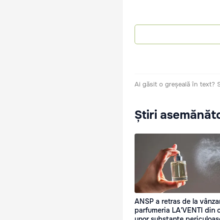
Ai găsit o greșeală în text?
Știri asemănăt
ANSP a retras de la vânza
parfumeria LA'VENTI din 
unor substanțe periculoas