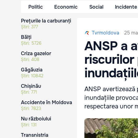
Politic
Economic
Social
Incidente
Prețurile la carburanți
Știri:
377
25 mai
Tvrmoldova
Bălți
ANSP a av
Știri:
5726
Criza gazelor
riscurilo
Știri:
408
inundații
Găgăuzia
Știri:
10842
Chișinău
ANSP avertizează p
Știri:
771
inundațiile provoca
Accidente în Moldova
respectarea unor mă
Știri:
7823
Nu războiului
Știri:
131
Transnistria