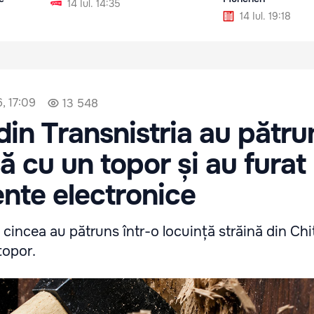
14 Iul. 14:35
14 Iul. 19:18
, 17:09
13 548
 din Transnistria au pătru
să cu un topor și au furat
nte electronice
a cincea au pătruns într-o locuință străină din Chi
topor.