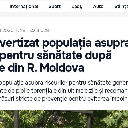
Internațional
Sport
Lady
Auto
Științ
 2026, 17:18
8 528
ertizat populația asupr
r pentru sănătate după
le din R. Moldova
opulația asupra riscurilor pentru sănătate gene
te de ploile torențiale din ultimele zile și recoma
suri stricte de prevenție pentru evitarea îmbolnă