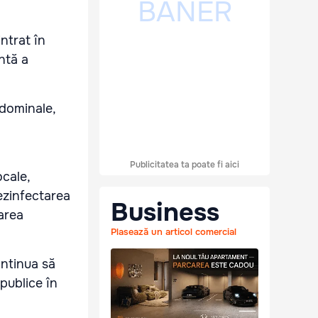
ntrat în
ntă a
bdominale,
Publicitatea ta poate fi aici
ocale,
dezinfectarea
Business
area
Plasează un articol comercial
ntinua să
publice în