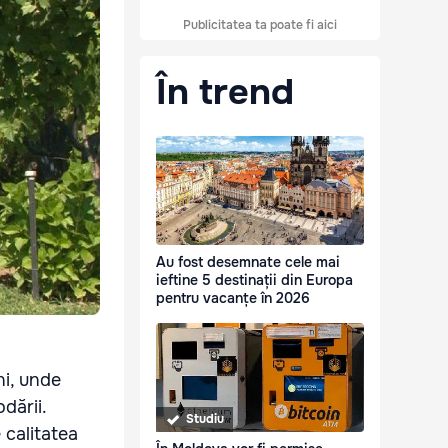
Publicitatea ta poate fi aici
În trend
Au fost desemnate cele mai
ieftine 5 destinații din Europa
pentru vacanțe în 2026
ni, unde
dării.
Studiu
 calitatea