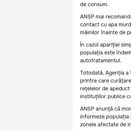
de consum.
ANSP mai recomandă 
contact cu apa murda
mâinilor înainte de 
În cazul apariției si
populația este îndemn
autotratamentul.
Totodată, Agenția a 
printre care curățare
rețelelor de apeduct
instituțiilor publice
ANSP anunță că moni
informeze populația 
zonele afectate de in