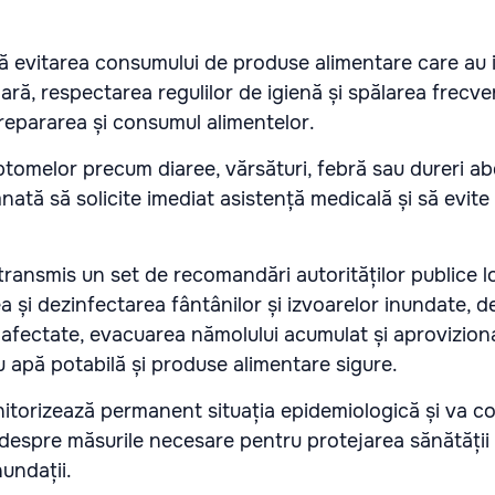
evitarea consumului de produse alimentare care au i
ră, respectarea regulilor de igienă și spălarea frecve
prepararea și consumul alimentelor.
mptomelor precum diaree, vărsături, febră sau dureri a
ată să solicite imediat asistență medicală și să evite
transmis un set de recomandări autorităților publice l
a și dezinfectarea fântânilor și izvoarelor inundate, 
 afectate, evacuarea nămolului acumulat și aprovizion
 cu apă potabilă și produse alimentare sigure.
torizează permanent situația epidemiologică și va co
despre măsurile necesare pentru protejarea sănătății 
undații.