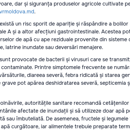
zvoare, dar și siguranța produselor agricole cultivate p
tvrmoldova.md
.
istă un risc sporit de apariție și răspândire a bolilor
rale A și a altor afecțiuni gastrointestinale. Acestea po
rselor de apă cu ape reziduale provenite din sisteme 
e, latrine inundate sau deversări menajere.
 sunt provocate de bacterii și virusuri care se transmit
 contaminate. Printre simptomele frecvente se numără
ărsăturile, diareea severă, febra ridicată și starea ge
le grave pot apărea deshidratarea severă, septicemia ș
lnăvirile, autoritățile sanitare recomandă cetățenilor
tânile afectate de inundații și să utilizeze doar apă p
rtă sau îmbuteliată. De asemenea, fructele și legumele
 apă curgătoare, iar alimentele trebuie preparate term