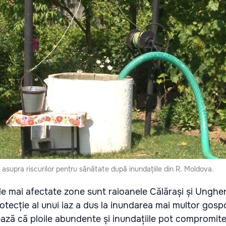
asupra riscurilor pentru sănătate după inundațiile din R. Moldova.
 cele mai afectate zone sunt raioanele Călărași și Unghe
otecție al unui iaz a dus la inundarea mai multor gospo
ează că ploile abundente și inundațiile pot compromite