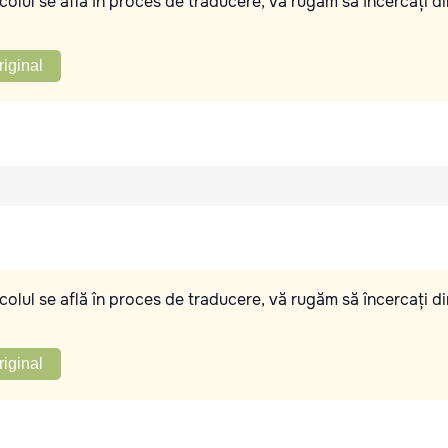
olul se află în proces de traducere, vă rugăm să încercați di
riginal
olul se află în proces de traducere, vă rugăm să încercați di
riginal