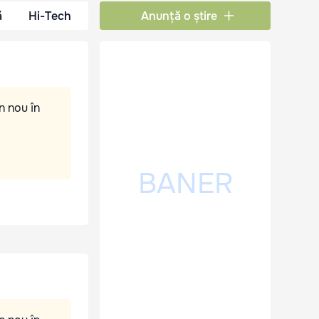
ă
Hi-Tech
Anunță o știre
n nou în