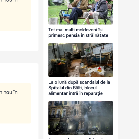
Tot mai mulți moldoveni își
primesc pensia în străinătate
La o lună după scandalul de la
Spitalul din Bălți, blocul
n nou în
alimentar intră în reparație