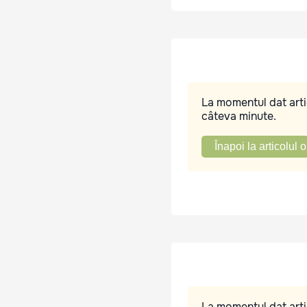
La momentul dat artic
câteva minute.
Înapoi la articolul o
La momentul dat artic