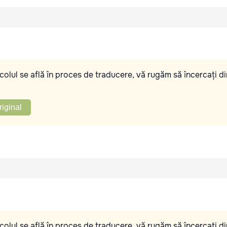
olul se află în proces de traducere, vă rugăm să încercați di
riginal
olul se află în proces de traducere, vă rugăm să încercați di