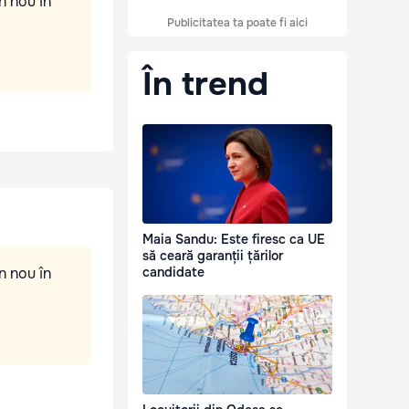
n nou în
Publicitatea ta poate fi aici
În trend
Maia Sandu: Este firesc ca UE
să ceară garanții țărilor
n nou în
candidate