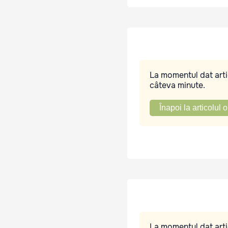
La momentul dat artic
câteva minute.
Înapoi la articolul o
La momentul dat artic