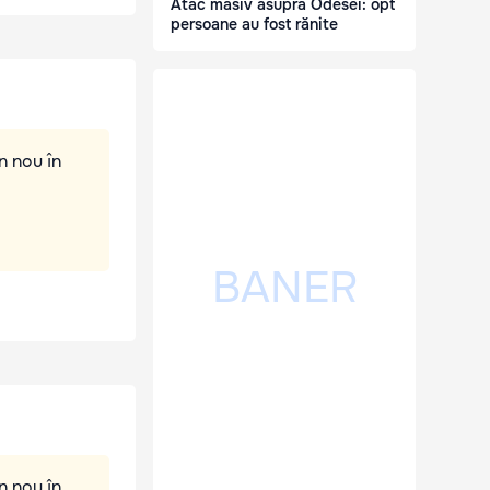
Atac masiv asupra Odesei: opt
persoane au fost rănite
n nou în
n nou în