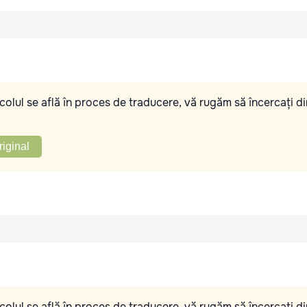
olul se află în proces de traducere, vă rugăm să încercați di
riginal
olul se află în proces de traducere, vă rugăm să încercați di