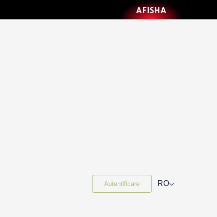
⌵
RO
Autentificare