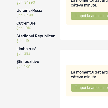
La momentul dat artic
Știri:
34990
câteva minute.
Ucraina-Rusia
Știri:
8498
Înapoi la articolul o
Cutremure
Știri:
1010
Stadionul Republican
Știri:
119
Limba rusă
Știri:
292
Știri pozitive
Știri:
1721
La momentul dat artic
câteva minute.
Înapoi la articolul o