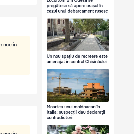
Locuitorii din Odesa se
pregătesc să apere orașul în
cazul unui debarcament rusesc
n nou în
Un nou spațiu de recreere este
amenajat în centrul Chișinăului
Moartea unui moldovean în
Italia: suspecții dau declarații
contradictorii
n nou în