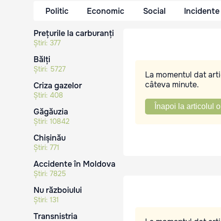
Politic
Economic
Social
Incidente
Prețurile la carburanți
Știri:
377
Bălți
Știri:
5727
La momentul dat artic
câteva minute.
Criza gazelor
Știri:
408
Înapoi la articolul o
Găgăuzia
Știri:
10842
Chișinău
Știri:
771
Accidente în Moldova
Știri:
7825
Nu războiului
Știri:
131
Transnistria