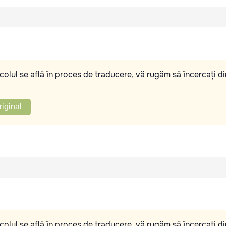
olul se află în proces de traducere, vă rugăm să încercați di
riginal
olul se află în proces de traducere, vă rugăm să încercați di