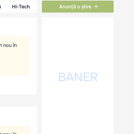
ă
Hi-Tech
Anunță o știre
n nou în