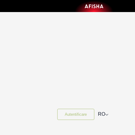
⌵
RO
Autentificare