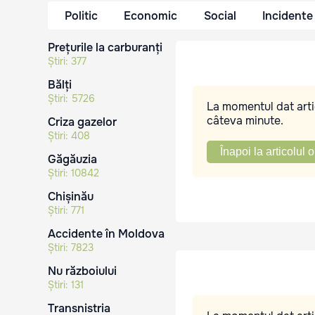
Politic
Economic
Social
Incidente
Prețurile la carburanți
Știri:
377
Bălți
Știri:
5726
La momentul dat artic
câteva minute.
Criza gazelor
Știri:
408
Înapoi la articolul o
Găgăuzia
Știri:
10842
Chișinău
Știri:
771
Accidente în Moldova
Știri:
7823
Nu războiului
Știri:
131
Transnistria