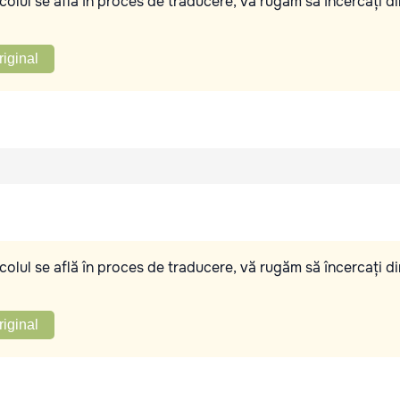
olul se află în proces de traducere, vă rugăm să încercați di
riginal
olul se află în proces de traducere, vă rugăm să încercați di
riginal