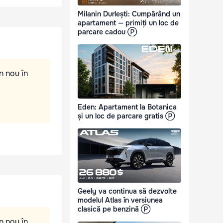
Milanin Durlești: Cumpărând un
apartament — primiți un loc de
parcare cadou Ⓟ
n nou în
Eden: Apartament la Botanica
și un loc de parcare gratis Ⓟ
Geely va continua să dezvolte
modelul Atlas în versiunea
clasică pe benzină Ⓟ
n nou în