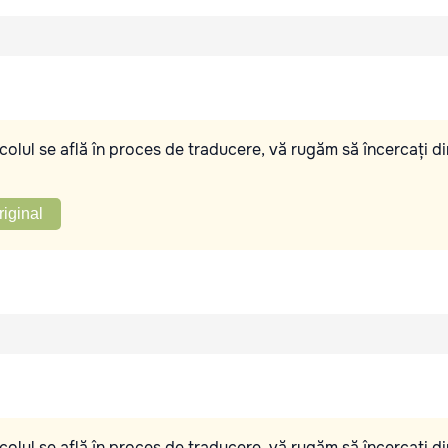
olul se află în proces de traducere, vă rugăm să încercați di
riginal
olul se află în proces de traducere, vă rugăm să încercați di