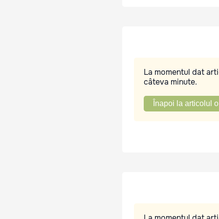
La momentul dat artic
câteva minute.
Înapoi la articolul o
La momentul dat artic