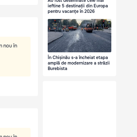
Au fost desemnate cele mai
ieftine 5 destinații din Europa
pentru vacanțe în 2026
n nou în
În Chișinău s-a încheiat etapa
amplă de modernizare a străzii
Burebista
n nou în