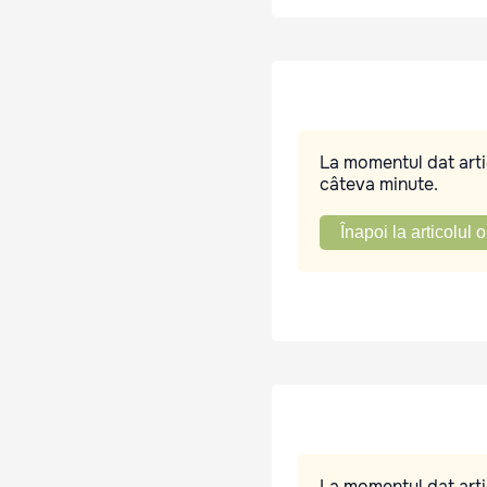
La momentul dat artic
câteva minute.
Înapoi la articolul o
La momentul dat artic