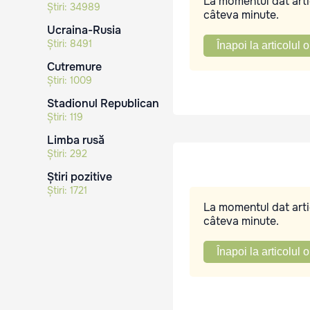
La momentul dat artic
Știri:
34989
câteva minute.
Ucraina-Rusia
Știri:
8491
Înapoi la articolul o
Cutremure
Știri:
1009
Stadionul Republican
Știri:
119
Limba rusă
Știri:
292
Știri pozitive
Știri:
1721
La momentul dat artic
câteva minute.
Înapoi la articolul o