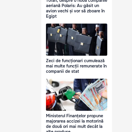
Tofan, despre o nouă companie
aeriană Polaris: Au găsit un
avion vechi și vor să zboare în
Egipt
Zeci de funcționari cumulează
mai multe funcții remunerate în
companii de stat
Ministerul Finanțelor propune
majorarea accizei la motorină
de două ori mai mult decât la
alte produse