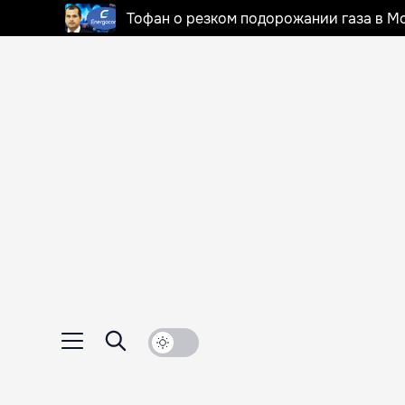
Тофан о резком подорожании газа в Мо