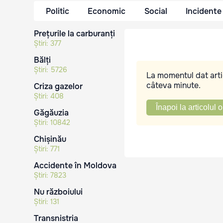
Politic
Economic
Social
Incidente
Prețurile la carburanți
Știri:
377
Bălți
Știri:
5726
La momentul dat artic
câteva minute.
Criza gazelor
Știri:
408
Înapoi la articolul o
Găgăuzia
Știri:
10842
Chișinău
Știri:
771
Accidente în Moldova
Știri:
7823
Nu războiului
Știri:
131
Transnistria