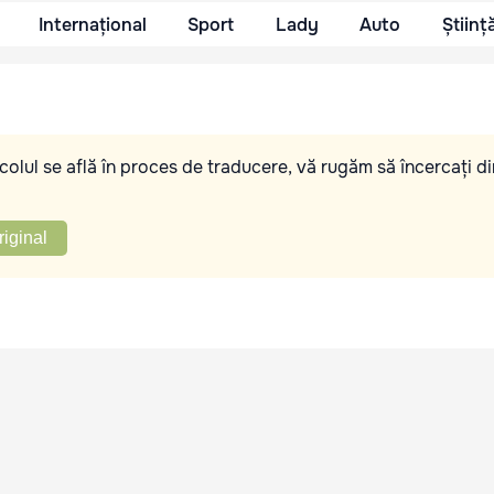
Internațional
Sport
Lady
Auto
Științ
olul se află în proces de traducere, vă rugăm să încercați di
riginal