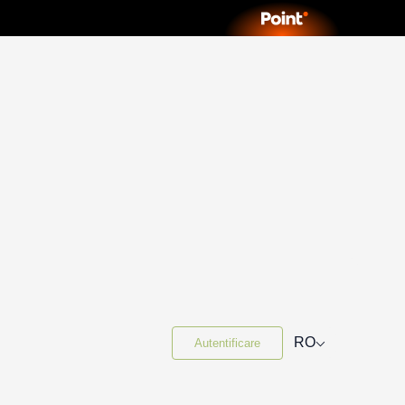
⌵
RO
Autentificare