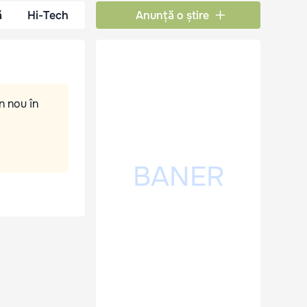
ă
Hi-Tech
Anunță o știre
n nou în