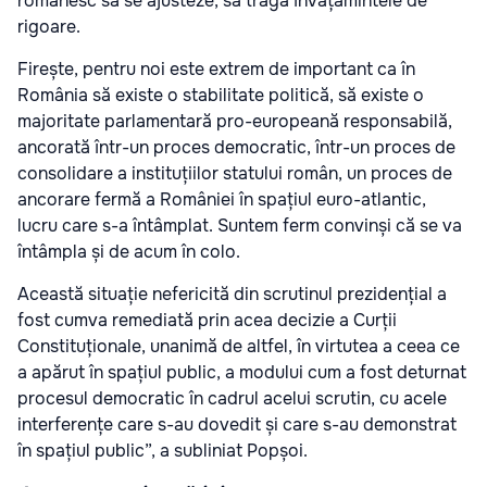
românesc să se ajusteze, să tragă învățămintele de
rigoare.
Firește, pentru noi este extrem de important ca în
România să existe o stabilitate politică, să existe o
majoritate parlamentară pro-europeană responsabilă,
ancorată într-un proces democratic, într-un proces de
consolidare a instituțiilor statului român, un proces de
ancorare fermă a României în spațiul euro-atlantic,
lucru care s-a întâmplat. Suntem ferm convinși că se va
întâmpla și de acum în colo.
Această situație nefericită din scrutinul prezidențial a
fost cumva remediată prin acea decizie a Curții
Constituționale, unanimă de altfel, în virtutea a ceea ce
a apărut în spațiul public, a modului cum a fost deturnat
procesul democratic în cadrul acelui scrutin, cu acele
interferențe care s-au dovedit și care s-au demonstrat
în spațiul public”, a subliniat Popșoi.