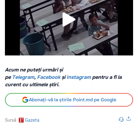
Acum ne puteți urmări și
pe
Telegram
,
Facebook
și
Instagram
pentru a fi la
curent cu ultimele știri.
Abonați-vă la știrile Point.md pe Google
Sursă
Gazeta