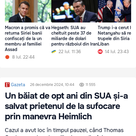
Macron a promis că va
Hegseth: SUA au
Trump i-a cerut lui
returna Siriei banii
cheltuit peste 37 de
Netanyahu să retr
confiscați de la un
miliarde de dolari
trupele din Siria și
membru al familiei
pentru războiul din Iran
Liban
Assad
22 Iul. 11:36
14 Iul. 23:43
8 Iul. 22:44
Gazeta
26 decembrie 2024, 10:44
11 555
Un băiat de opt ani din SUA și-a
salvat prietenul de la sufocare
prin manevra Heimlich
Cazul a avut loc în timpul pauzei, când Thomas