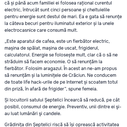
că și până acum familiei ei folosea rațional curentul
electric, întrucât sunt cinci persoane și cheltuielile
pentru energie sunt destul de mari. Ea e gata să renunțe
la câteva becuri pentru iluminatul exterior și la unele
electrocasnice care consumă mult.
„Este aparatul de cafea, este un fierbător electric,
mașina de spălat, mașina de uscat, frigiderul,
calculatorul. Energie se folosește mult, clar că o să ne
străduim să facem economie. O să renunțăm la
fierbător. Folosim aragazul. În acest an ne-am propus
să renunțăm și la luminițele de Crăciun. Ne conducem
de toate life hack-urile de pe Internet și scoatem totul
din priză, în afară de frigider”, spune femeia.
Și locuitorii satului Șeptelici încearcă să reducă, pe cât
posibil, consumul de energie. Preventiv, unii dintre ei şi-
au luat lumânări şi candele.
Grădinița din Șeptelici riscă să își oprească activitatea