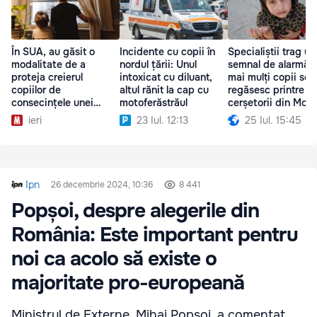
În SUA, au găsit o
Incidente cu copii în
Specialiștii trag un
modalitate de a
nordul țării: Unul
semnal de alarmă: 
proteja creierul
intoxicat cu diluant,
mai mulți copii se
copiilor de
altul rănit la cap cu
regăsesc printre
consecințele unei
motoferăstrăul
cerșetorii din Mol
copilării dificile
ieri
23 Iul. 12:13
25 Iul. 15:45
Ipn
26 decembrie 2024, 10:36
8 441
Popșoi, despre alegerile din
România: Este important pentru
noi ca acolo să existe o
majoritate pro-europeană
Ministrul de Externe, Mihai Popșoi, a comentat