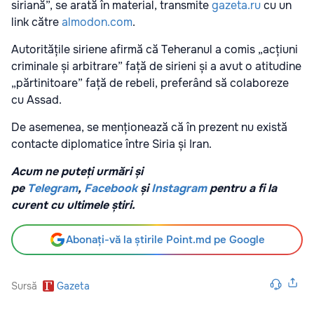
siriană”, se arată în material, transmite
gazeta.ru
cu un
link către
almodon.com
.
Autoritățile siriene afirmă că Teheranul a comis „acțiuni
criminale și arbitrare” față de sirieni și a avut o atitudine
„părtinitoare” față de rebeli, preferând să colaboreze
cu Assad.
De asemenea, se menționează că în prezent nu există
contacte diplomatice între Siria și Iran.
Acum ne puteți urmări și
pe
Telegram
,
Facebook
și
Instagram
pentru a fi la
curent cu ultimele știri.
Abonați-vă la știrile Point.md pe Google
Sursă
Gazeta