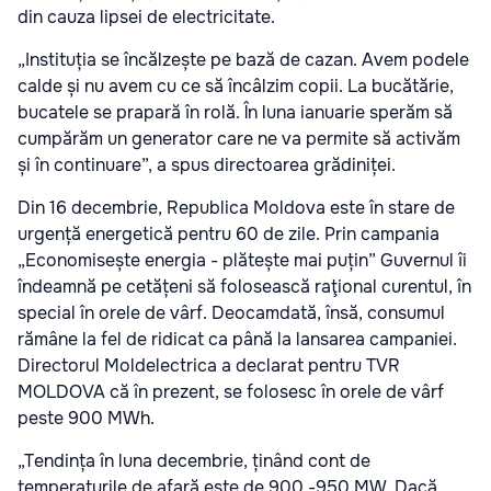
din cauza lipsei de electricitate.
„Instituția se încălzește pe bază de cazan. Avem podele
calde și nu avem cu ce să încâlzim copii. La bucătărie,
bucatele se prapară în rolă. În luna ianuarie sperăm să
cumpărăm un generator care ne va permite să activăm
și în continuare”, a spus directoarea grădiniței.
Din 16 decembrie, Republica Moldova este în stare de
urgență energetică pentru 60 de zile. Prin campania
„Economisește energia - plătește mai puțin” Guvernul îi
îndeamnă pe cetățeni să folosească raţional curentul, în
special în orele de vârf. Deocamdată, însă, consumul
rămâne la fel de ridicat ca până la lansarea campaniei.
Directorul Moldelectrica a declarat pentru TVR
MOLDOVA că în prezent, se folosesc în orele de vârf
peste 900 MWh.
„Tendința în luna decembrie, ținând cont de
temperaturile de afară este de 900 -950 MW. Dacă