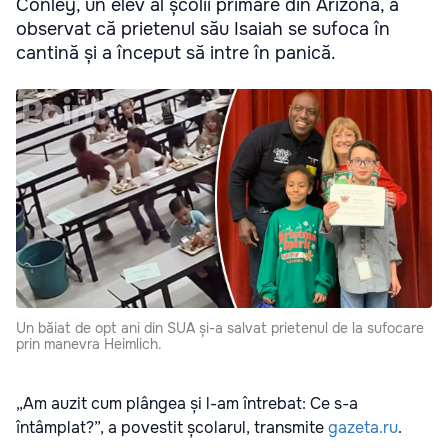
Conley, un elev al școlii primare din Arizona, a
observat că prietenul său Isaiah se sufoca în
cantină și a început să intre în panică.
Un băiat de opt ani din SUA și-a salvat prietenul de la sufocare
prin manevra Heimlich.
„Am auzit cum plângea și l-am întrebat: Ce s-a
întâmplat?”, a povestit școlarul, transmite
gazeta.ru
.