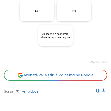
Da
Nu
Voi începe a economisi,
dacă tariful se va majora
Alte sondaje
Abonați-vă la știrile Point.md pe Google
Sursă
Tvrmoldova