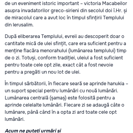
de un eveniment istoric important – victoria Macabeilor
asupra invadatorilor greco-sirieni din secolul doi î.Hr. și
de miracolul care a avut loc în timpul sfințirii Templului
din Ierusalim.
După eliberarea Templului, evreii au descoperit doar o
cantitate mică de ulei sfințit, care era suficient pentru a
menține flacăra menorahului (lumânarea templului) timp
de o zi. Totuși, conform tradiției, uleiul a fost suficient
pentru toate cele opt zile, exact cât a fost nevoie
pentru a pregăti un nou lot de ulei.
În timpul sărbătorii, în fiecare seară se aprinde hanukia –
un suport special pentru lumânări cu nouă lumânări.
Lumânarea centrală (șamaș) este folosită pentru a
aprinde celelalte lumânări. Fiecare zi se adaugă câte o
lumânare, până când în a opta zi ard toate cele opt
lumânări.
Acum ne puteți urmări și