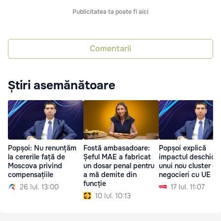
Publicitatea ta poate fi aici
Comentarii
Știri asemănătoare
Popșoi: Nu renunțăm
Fostă ambasadoare:
Popșoi explică
la cererile față de
Șeful MAE a fabricat
impactul deschider
Moscova privind
un dosar penal pentru
unui nou cluster de
compensațiile
a mă demite din
negocieri cu UE
funcție
26 Iul. 13:00
17 Iul. 11:07
10 Iul. 10:13