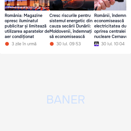
România: Magazine
Cresc riscurile pentru
Românii, îndemnați
opresc iluminatul
sistemul energetic din
economisească
publicitar și limitează
cauza secării Dunării:
electricitatea dup
utilizarea aparatelor de
Moldovenii, îndemnați
oprirea centralei
aer condiționat
să economisească
nucleare Cernavod
3 zile în urmă
30 Iul. 09:53
30 Iul. 10:04