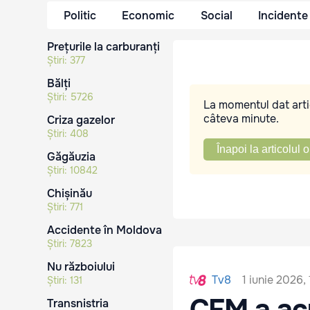
Politic
Economic
Social
Incidente
Prețurile la carburanți
Știri:
377
Bălți
Știri:
5726
La momentul dat artic
câteva minute.
Criza gazelor
Știri:
408
Înapoi la articolul o
Găgăuzia
Știri:
10842
Chișinău
Știri:
771
Accidente în Moldova
Știri:
7823
Nu războiului
1 iunie 2026,
Tv8
Știri:
131
CFM a acu
Transnistria