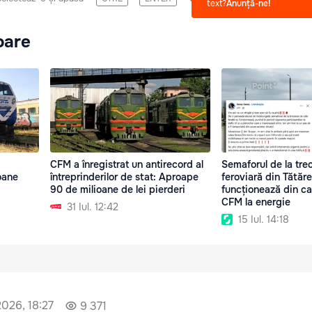
text?
Anunță-ne!
oare
CFM a înregistrat un antirecord al
Semaforul de la tre
oane
întreprinderilor de stat: Aproape
feroviară din Tătăre
90 de milioane de lei pierderi
funcționează din ca
CFM la energie
31 Iul. 12:42
15 Iul. 14:18
 2026, 18:27
9 371