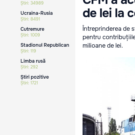
Știri:
34989
de lei la 
Ucraina-Rusia
Știri:
8491
Întreprinderea de s
Cutremure
Știri:
1009
pentru contribuțiil
Stadionul Republican
milioane de lei.
Știri:
119
Limba rusă
Știri:
292
Știri pozitive
Știri:
1721