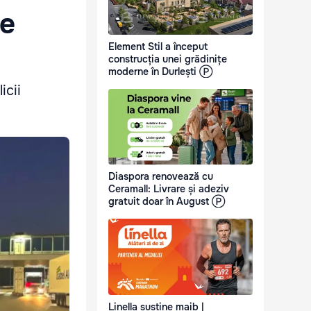
de
Element Stil a început
construcția unei grădinițe
moderne în Durlești Ⓟ
icii
Diaspora renovează cu
Ceramall: Livrare și adeziv
gratuit doar în August Ⓟ
Linella susține maib |