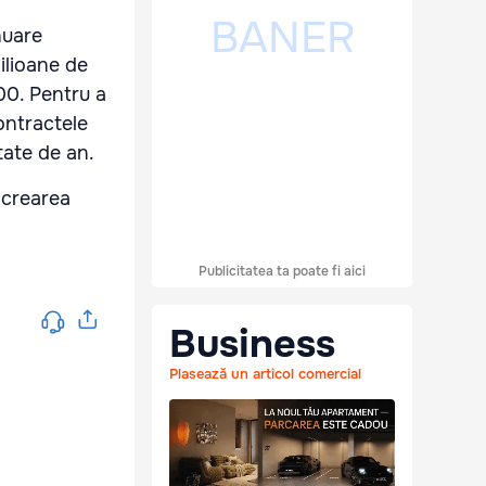
nuare
ilioane de
000. Pentru a
ontractele
ătate de an.
i crearea
Publicitatea ta poate fi aici
Business
Plasează un articol comercial