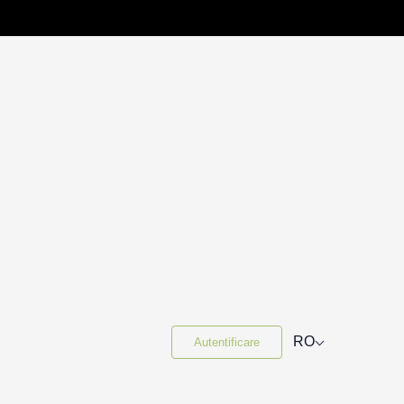
⌵
RO
Autentificare