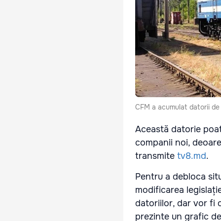
CFM a acumulat datorii de 2
Această datorie poat
companii noi, deoarec
transmite
tv8.md
.
Pentru a debloca situ
modificarea legislați
datoriilor, dar vor f
prezinte un grafic d