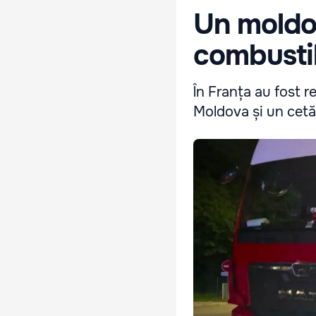
Un moldo
combustib
În Franța au fost r
Moldova și un cetăț