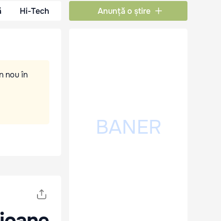
ă
Hi-Tech
Anunță o știre
n nou în
lioane