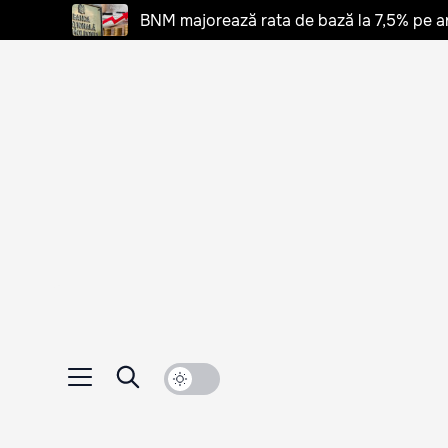
BNM majorează rata de bază la 7,5% pe a