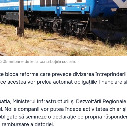
05 milioane de lei la contribuțiile sociale.
e bloca reforma care prevede divizarea întreprinderii 
e acestea vor prelua automat obligațiile financiare și
ația, Ministerul Infrastructurii și Dezvoltării Regiona
ei. Noile companii vor putea începe activitatea chiar ș
i obligate să semneze o declarație pe propria răspunder
e rambursare a datoriei.