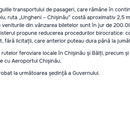
gulile transportului de pasageri, care rămâne în conti
lu, ruta „Ungheni – Chișinău” costă aproximativ 2,5 m
ce veniturile din vânzarea biletelor sunt în jur de 200.
nisterul propune reducerea procedurilor birocratice: c
t, fără licitații, care anterior puteau dura până la jum
 rutelor feroviare locale în Chișinău și Bălți, precum ș
re cu Aeroportul Chișinău.
probat la următoarea ședință a Guvernului.