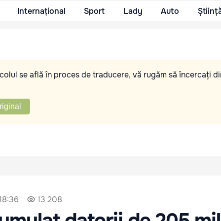
Internațional
Sport
Lady
Auto
Științ
olul se află în proces de traducere, vă rugăm să încercați di
riginal
 18:36
13 208
mulat datorii de 205 mi