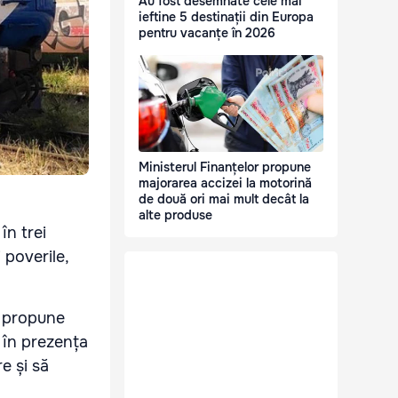
Au fost desemnate cele mai
ieftine 5 destinații din Europa
pentru vacanțe în 2026
Ministerul Finanțelor propune
majorarea accizei la motorină
de două ori mai mult decât la
alte produse
în trei
 poverile,
le propune
i în prezența
e și să