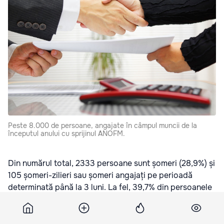
Peste 8.000 de persoane, angajate în câmpul muncii de la
începutul anului cu sprijinul ANOFM.
Din numărul total, 2333 persoane sunt șomeri (28,9%) și
105 șomeri-zilieri sau șomeri angajați pe perioadă
determinată până la 3 luni. La fel, 39,7% din persoanele
angajate sunt femei, 20% au vârsta de 55 de ani și
peste, 1,7% sunt persoane cu dizabilități, 0,3% sunt
migranți reveniți de peste hotare, iar 15 sunt persoane