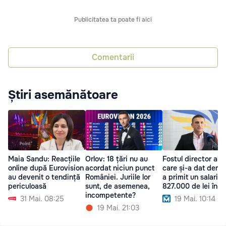
Publicitatea ta poate fi aici
Comentarii
Știri asemănătoare
Maia Sandu: Reacțiile
Orlov: 18 țări nu au
Fostul director al 
online după Eurovision
acordat niciun punct
care și-a dat demis
au devenit o tendință
României. Juriile lor
a primit un salariu
periculoasă
sunt, de asemenea,
827.000 de lei în 
incompetente?
31 Mai. 08:25
19 Mai. 10:14
19 Mai. 21:03