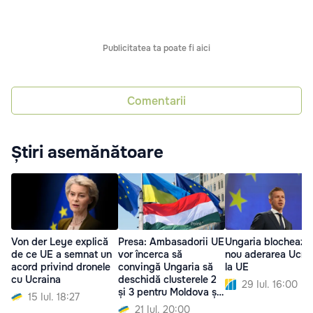
Publicitatea ta poate fi aici
Comentarii
Știri asemănătoare
Von der Leye explică
Presa: Ambasadorii UE
Ungaria blochează
de ce UE a semnat un
vor încerca să
nou aderarea Ucrai
acord privind dronele
convingă Ungaria să
la UE
cu Ucraina
deschidă clusterele 2
29 Iul. 16:00
și 3 pentru Moldova și
15 Iul. 18:27
Ucraina
21 Iul. 20:00