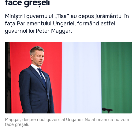
face greșeli
Miniștrii guvernului „Tisa” au depus jurământul în
fața Parlamentului Ungariei, formând astfel
guvernul lui Péter Magyar.
Magyar, despre noul guvern al Ungariei: Nu afirmăm că nu vom
face greșeli.