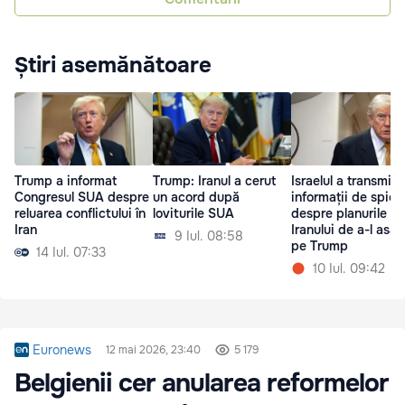
Știri asemănătoare
Trump a informat
Trump: Iranul a cerut
Israelul a transmis
Congresul SUA despre
un acord după
informații de spion
reluarea conflictului în
loviturile SUA
despre planurile
Iran
Iranului de a-l asas
9 Iul. 08:58
pe Trump
14 Iul. 07:33
10 Iul. 09:42
Euronews
12 mai 2026, 23:40
5 179
Belgienii cer anularea reformelor