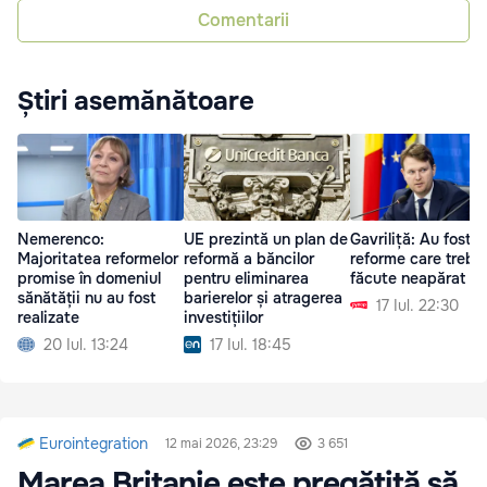
Comentarii
Știri asemănătoare
Nemerenco:
UE prezintă un plan de
Gavriliță: Au fost
Majoritatea reformelor
reformă a băncilor
reforme care trebu
promise în domeniul
pentru eliminarea
făcute neapărat
sănătății nu au fost
barierelor și atragerea
17 Iul. 22:30
realizate
investițiilor
20 Iul. 13:24
17 Iul. 18:45
Eurointegration
12 mai 2026, 23:29
3 651
Marea Britanie este pregătită să