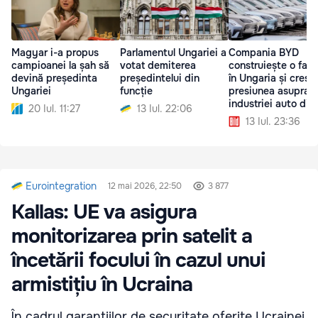
Magyar i-a propus
Parlamentul Ungariei a
Compania BYD
campioanei la șah să
votat demiterea
construiește o fabr
devină președinta
președintelui din
în Ungaria și creșt
Ungariei
funcție
presiunea asupra
industriei auto din
20 Iul. 11:27
13 Iul. 22:06
Germania
13 Iul. 23:36
Eurointegration
12 mai 2026, 22:50
3 877
Kallas: UE va asigura
monitorizarea prin satelit a
încetării focului în cazul unui
armistițiu în Ucraina
În cadrul garanțiilor de securitate oferite Ucrainei