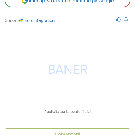
Abonați-vă la știrile Point.md pe Google
Sursă
Eurointegration
Publicitatea ta poate fi aici
Comentarii