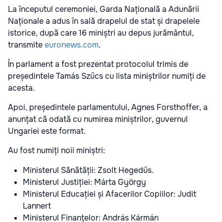
La începutul ceremoniei, Garda Națională a Adunării
Naționale a adus în sală drapelul de stat și drapelele
istorice, după care 16 miniștri au depus jurământul,
transmite
euronews.com
.
În parlament a fost prezentat protocolul trimis de
președintele Tamás Szűcs cu lista miniștrilor numiți de
acesta.
Apoi, președintele parlamentului, Agnes Forsthoffer, a
anunțat că odată cu numirea miniștrilor, guvernul
Ungariei este format.
Au fost numiți noii miniștri:
Ministerul Sănătății: Zsolt Hegedűs.
Ministerul Justiției: Márta György
Ministerul Educației și Afacerilor Copiilor: Judit
Lannert
Ministerul Finanțelor: András Kármán