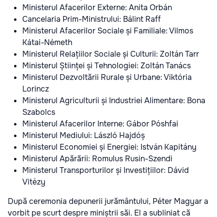
Ministerul Afacerilor Externe: Anita Orbán
Cancelaria Prim-Ministrului: Bálint Raff
Ministerul Afacerilor Sociale și Familiale: Vilmos
Kátai-Németh
Ministerul Relațiilor Sociale și Culturii: Zoltán Tarr
Ministerul Științei și Tehnologiei: Zoltán Tanács
Ministerul Dezvoltării Rurale și Urbane: Viktória
Lorincz
Ministerul Agriculturii și Industriei Alimentare: Bona
Szabolcs
Ministerul Afacerilor Interne: Gábor Póshfai
Ministerul Mediului: László Hajdóș
Ministerul Economiei și Energiei: István Kapitány
Ministerul Apărării: Romulus Rusin-Szendi
Ministerul Transporturilor și Investițiilor: Dávid
Vitézy
După ceremonia depunerii jurământului, Péter Magyar a
vorbit pe scurt despre miniștrii săi. El a subliniat că