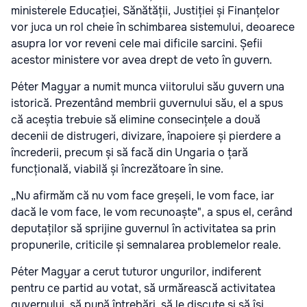
ministerele Educației, Sănătății, Justiției și Finanțelor
vor juca un rol cheie în schimbarea sistemului, deoarece
asupra lor vor reveni cele mai dificile sarcini. Șefii
acestor ministere vor avea drept de veto în guvern.
Péter Magyar a numit munca viitorului său guvern una
istorică. Prezentând membrii guvernului său, el a spus
că aceștia trebuie să elimine consecințele a două
decenii de distrugeri, divizare, înapoiere și pierdere a
încrederii, precum și să facă din Ungaria o țară
funcțională, viabilă și încrezătoare în sine.
„Nu afirmăm că nu vom face greșeli, le vom face, iar
dacă le vom face, le vom recunoaște", a spus el, cerând
deputaților să sprijine guvernul în activitatea sa prin
propunerile, criticile și semnalarea problemelor reale.
Péter Magyar a cerut tuturor ungurilor, indiferent
pentru ce partid au votat, să urmărească activitatea
guvernului, să pună întrebări, să le discute și să își