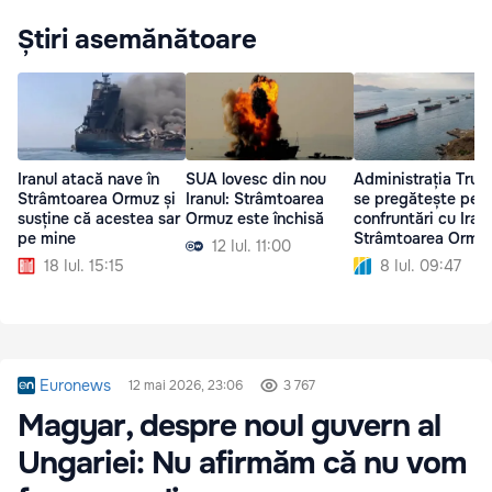
Știri asemănătoare
Iranul atacă nave în
SUA lovesc din nou
Administrația Tru
Strâmtoarea Ormuz și
Iranul: Strâmtoarea
se pregătește pent
susține că acestea sar
Ormuz este închisă
confruntări cu Iranu
pe mine
Strâmtoarea Ormu
12 Iul. 11:00
18 Iul. 15:15
8 Iul. 09:47
Euronews
12 mai 2026, 23:06
3 767
Magyar, despre noul guvern al
Ungariei: Nu afirmăm că nu vom