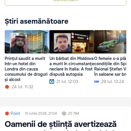
Știri asemănătoare
Prințul saudit a murit
Un bărbat din Moldova
O femeie s-a plâns
într-un hotel din
a murit în circumstanțe
condițiile din Spita
Londra din cauza
neclare în Italia: A fost
Raional Ștefan Vod
consumului de droguri
dispusă autopsia
În saloane sar broa
și alcool
21 Iul. 12:03
29 Iul. 13:24
24 Iul. 11:32
Point
10 iunie 2026, 21:04
20 784
Oamenii de știință avertizează