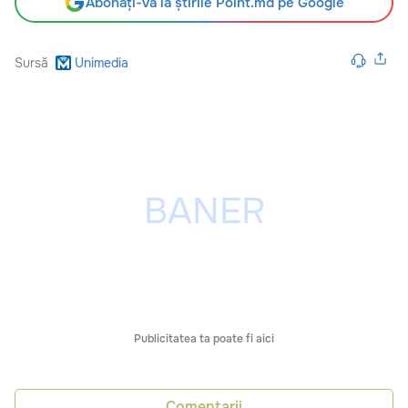
Abonați-vă la știrile Point.md pe Google
Sursă
Unimedia
Publicitatea ta poate fi aici
Comentarii