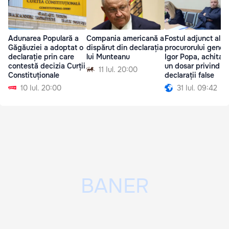
Adunarea Populară a
Compania americană a
Fostul adjunct al
Găgăuziei a adoptat o
dispărut din declarația
procurorului genera
declarație prin care
lui Munteanu
Igor Popa, achitat î
contestă decizia Curții
un dosar privind
11 Iul. 20:00
Constituționale
declarații false
10 Iul. 20:00
31 Iul. 09:42