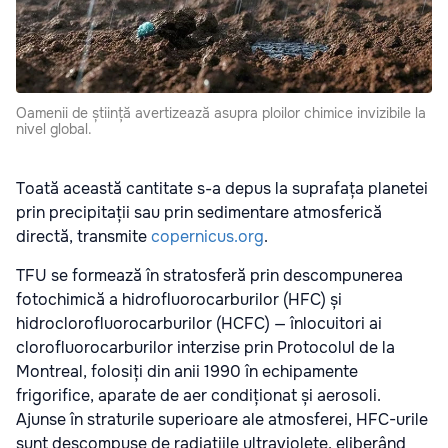
Oamenii de știință avertizează asupra ploilor chimice invizibile la
nivel global.
Toată această cantitate s-a depus la suprafața planetei
prin precipitații sau prin sedimentare atmosferică
directă, transmite
copernicus.org
.
TFU se formează în stratosferă prin descompunerea
fotochimică a hidrofluorocarburilor (HFC) și
hidroclorofluorocarburilor (HCFC) — înlocuitori ai
clorofluorocarburilor interzise prin Protocolul de la
Montreal, folosiți din anii 1990 în echipamente
frigorifice, aparate de aer condiționat și aerosoli.
Ajunse în straturile superioare ale atmosferei, HFC-urile
sunt descompuse de radiațiile ultraviolete, eliberând