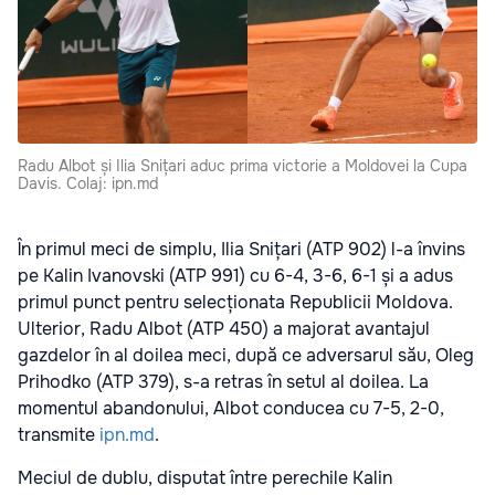
Radu Albot și Ilia Snițari aduc prima victorie a Moldovei la Cupa
Davis. Colaj: ipn.md
În primul meci de simplu, Ilia Snițari (ATP 902) l-a învins
pe Kalin Ivanovski (ATP 991) cu 6-4, 3-6, 6-1 și a adus
primul punct pentru selecționata Republicii Moldova.
Ulterior, Radu Albot (ATP 450) a majorat avantajul
gazdelor în al doilea meci, după ce adversarul său, Oleg
Prihodko (ATP 379), s-a retras în setul al doilea. La
momentul abandonului, Albot conducea cu 7-5, 2-0,
transmite
ipn.md
.
Meciul de dublu, disputat între perechile Kalin