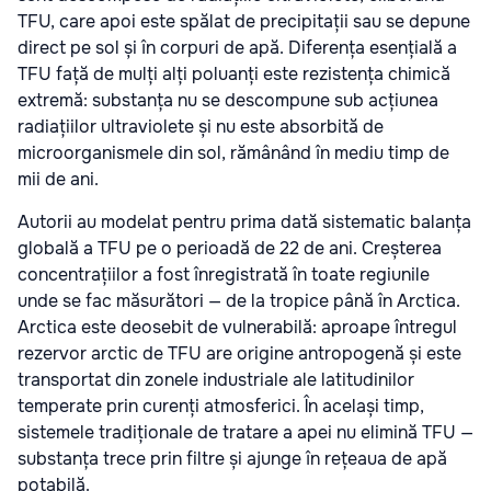
TFU, care apoi este spălat de precipitații sau se depune
direct pe sol și în corpuri de apă. Diferența esențială a
TFU față de mulți alți poluanți este rezistența chimică
extremă: substanța nu se descompune sub acțiunea
radiațiilor ultraviolete și nu este absorbită de
microorganismele din sol, rămânând în mediu timp de
mii de ani.
Autorii au modelat pentru prima dată sistematic balanța
globală a TFU pe o perioadă de 22 de ani. Creșterea
concentrațiilor a fost înregistrată în toate regiunile
unde se fac măsurători — de la tropice până în Arctica.
Arctica este deosebit de vulnerabilă: aproape întregul
rezervor arctic de TFU are origine antropogenă și este
transportat din zonele industriale ale latitudinilor
temperate prin curenți atmosferici. În același timp,
sistemele tradiționale de tratare a apei nu elimină TFU —
substanța trece prin filtre și ajunge în rețeaua de apă
potabilă.