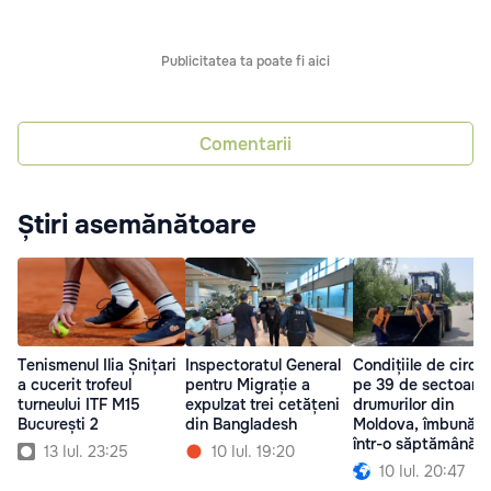
Publicitatea ta poate fi aici
Comentarii
Știri asemănătoare
Tenismenul Ilia Șnițari
Inspectoratul General
Condițiile de circul
a cucerit trofeul
pentru Migrație a
pe 39 de sectoare 
turneului ITF M15
expulzat trei cetățeni
drumurilor din
București 2
din Bangladesh
Moldova, îmbunătă
într-o săptămână
13 Iul. 23:25
10 Iul. 19:20
10 Iul. 20:47