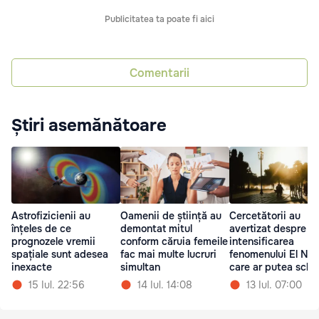
Publicitatea ta poate fi aici
Comentarii
Știri asemănătoare
Astrofizicienii au
Oamenii de știință au
Cercetătorii au
înțeles de ce
demontat mitul
avertizat despre
prognozele vremii
conform căruia femeile
intensificarea
spațiale sunt adesea
fac mai multe lucruri
fenomenului El Niñ
inexacte
simultan
care ar putea sch
vremea pe Pământ
15 Iul. 22:56
14 Iul. 14:08
13 Iul. 07:00