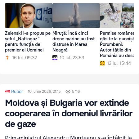
Zelenski l-a propus pe
Miruță: Încă cinci
Permise românești,
șeful „Naftogaz”
drone marine au fost
găsite la gunoiștea
pentru funcția de
distruse în Marea
Porumbeni:
premier al Ucrainei
Neagră
Autoritățile din
România au deschi
16 Iul. 09:32
10 Iul. 23:53
anchetă
13 Iul. 15:44
Rupor
10 iunie 2026, 21:15
5 116
Moldova și Bulgaria vor extinde
cooperarea în domeniul livrărilor
de gaze
Prim-ministrul Alexandru Munteanu s-a întâlnit la