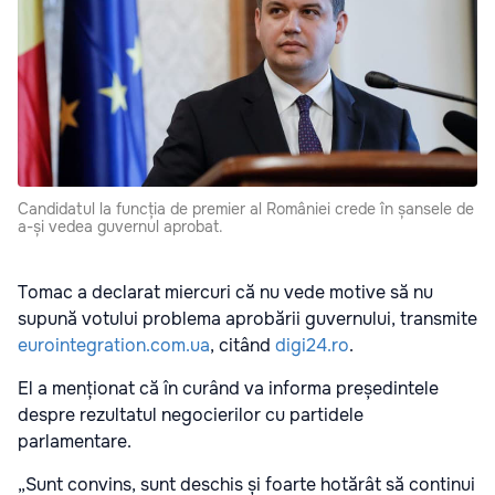
Candidatul la funcția de premier al României crede în șansele de
a-și vedea guvernul aprobat.
Tomac a declarat miercuri că nu vede motive să nu
supună votului problema aprobării guvernului, transmite
eurointegration.com.ua
, citând
digi24.ro
.
El a menționat că în curând va informa președintele
despre rezultatul negocierilor cu partidele
parlamentare.
„Sunt convins, sunt deschis și foarte hotărât să continui