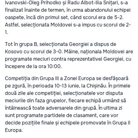
Ivanovski-Oleg Prihodko și Radu Albot-Ilia Snițari, s-a
finalizat înainte de termen, în urma abandonului echipei
oaspete, încă din primul set, când scorul era de 5-2.
Astfel, selecționata Moldovei s-a impus cu scorul de 2-
1.
Tot în grupa B, selecționata Georgiei a dispus de
Kosovo cu scorul de 3-0. Mâine, naționala Moldovei are
programate meciuri contra reprezentativei Georgiei, cu
începere de la ora 10:00.
Competiția din Grupa III a Zonei Europa se desfășoară
pe zgură, în perioada 10-13 iunie, la Chișinău. În primele
două zile ale competiției, selecționatele vor disputa
meciurile din faza grupelor, fiecare echipă urmând să
întâlnească toate adversarele din grupă. În ultima zi
sunt programate partidele de clasament, care vor
decide pozițiile finale și echipele promovate în Grupa II
Europa.