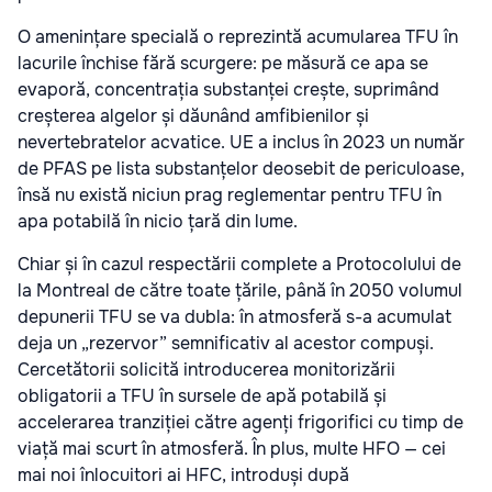
O amenințare specială o reprezintă acumularea TFU în
lacurile închise fără scurgere: pe măsură ce apa se
evaporă, concentrația substanței crește, suprimând
creșterea algelor și dăunând amfibienilor și
nevertebratelor acvatice. UE a inclus în 2023 un număr
de PFAS pe lista substanțelor deosebit de periculoase,
însă nu există niciun prag reglementar pentru TFU în
apa potabilă în nicio țară din lume.
Chiar și în cazul respectării complete a Protocolului de
la Montreal de către toate țările, până în 2050 volumul
depunerii TFU se va dubla: în atmosferă s-a acumulat
deja un „rezervor” semnificativ al acestor compuși.
Cercetătorii solicită introducerea monitorizării
obligatorii a TFU în sursele de apă potabilă și
accelerarea tranziției către agenți frigorifici cu timp de
viață mai scurt în atmosferă. În plus, multe HFO — cei
mai noi înlocuitori ai HFC, introduși după