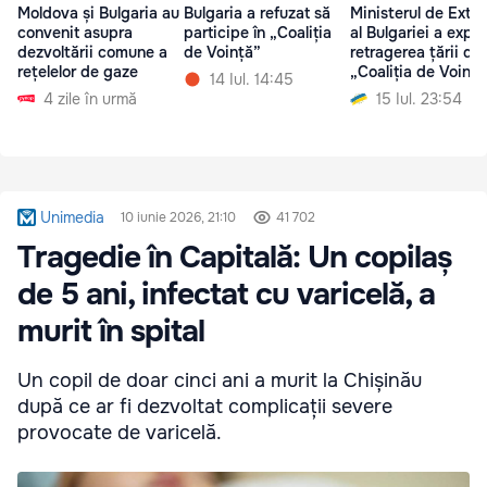
Moldova și Bulgaria au
Bulgaria a refuzat să
Ministerul de Exte
convenit asupra
participe în „Coaliția
al Bulgariei a expli
dezvoltării comune a
de Voință”
retragerea țării din
rețelelor de gaze
„Coaliția de Voință
14 Iul. 14:45
4 zile în urmă
15 Iul. 23:54
Unimedia
10 iunie 2026, 21:10
41 702
Tragedie în Capitală: Un copilaș
de 5 ani, infectat cu varicelă, a
murit în spital
Un copil de doar cinci ani a murit la Chișinău
după ce ar fi dezvoltat complicații severe
provocate de varicelă.