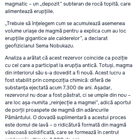
magmatic – un „depozit” subteran de rocă topită, care
alimentează erupțiile.
„Trebuie să înțelegem cum se acumulează asemenea
volume uriașe de magmă pentru a explica cum au loc
erupțiile gigantice ale calderelor”, a declarat
geofizicianul Sema Nobukazu.
Analiza a arătat că acest rezervor coincide ca poziție
cu cel care a participat la erupția antică. Totuși, magma
din interiorul său s-a dovedit a fi nouă. Acest lucru a
fost stabilit prin compoziția chimică: diferă de
substanța ejectată acum 7.300 de ani. Așadar,
rezervorul nu doar a fost păstrat, ci se umple din nou –
are loc așa-numita „reinjecție a magmei”, adică aportul
de porții proaspete de magmă din adâncurile
Pământului. O dovadă suplimentară a acestui proces
este domul de lavă – o ridicătură formată din magmă
vâscoasă solidificată, care se formează în centrul