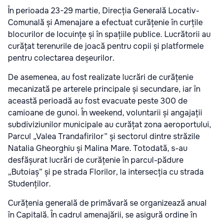
În perioada 23-29 martie, Direcția Generală Locativ-
Comunală și Amenajare a efectuat curățenie în curțile
blocurilor de locuințe și în spațiile publice. Lucrătorii au
curățat terenurile de joacă pentru copii și platformele
pentru colectarea deșeurilor.
De asemenea, au fost realizate lucrări de curățenie
mecanizată pe arterele principale și secundare, iar în
această perioadă au fost evacuate peste 300 de
camioane de gunoi. În weekend, voluntarii și angajații
subdiviziunilor municipale au curățat zona aeroportului,
Parcul „Valea Trandafirilor” și sectorul dintre străzile
Natalia Gheorghiu și Malina Mare. Totodată, s-au
desfășurat lucrări de curățenie în parcul-pădure
„Butoiaș” și pe strada Florilor, la intersecția cu strada
Studenților.
Curățenia generală de primăvară se organizează anual
în Capitală. În cadrul amenajării, se asigură ordine în