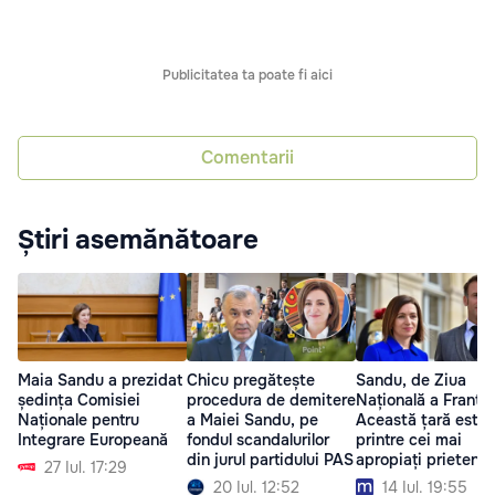
Publicitatea ta poate fi aici
Comentarii
Știri asemănătoare
Maia Sandu a prezidat
Chicu pregătește
Sandu, de Ziua
ședința Comisiei
procedura de demitere
Națională a Franței
Naționale pentru
a Maiei Sandu, pe
Această țară este
Integrare Europeană
fondul scandalurilor
printre cei mai
din jurul partidului PAS
apropiați prieteni a
27 Iul. 17:29
noștri
20 Iul. 12:52
14 Iul. 19:55