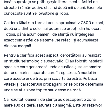
încât suprafața se prăbușește literalmente. Astfel de
structuri rămân active chiar și după mii de ani. Exemple
cunoscute sunt Yellowstone și Toba.
Caldera Kikai s-a format acum aproximativ 7.300 de ani,
după una dintre cele mai puternice erupții din holocen.
Totuși, până acum oamenii de știință nu înțelegeau
exact cum astfel de sisteme „se refac” și acumulează
din nou magmă.
Pentru a clarifica acest aspect, cercetătorii au realizat
un studiu seismologic subacvatic. Ei au folosit instalații
speciale care generează unde acustice și seismometre
de fund marin – aparate care înregistrează modul în
care aceste unde trec prin scoarța terestră. Pe baza
vitezei și caracterului propagării lor se poate determina
unde se află zone topite sau dense de rocă.
Ca rezultat, oamenii de știință au descoperit o zonă
mare sub calderă, saturată cu magmă. Este un rezervor