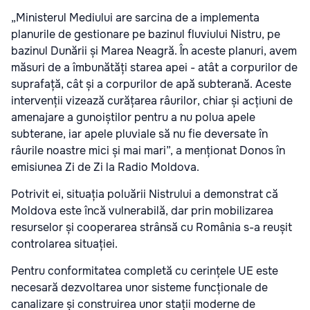
„Ministerul Mediului are sarcina de a implementa
planurile de gestionare pe bazinul fluviului Nistru, pe
bazinul Dunării și Marea Neagră. În aceste planuri, avem
măsuri de a îmbunătăți starea apei - atât a corpurilor de
suprafață, cât și a corpurilor de apă subterană. Aceste
intervenții vizează curățarea râurilor, chiar și acțiuni de
amenajare a gunoiștilor pentru a nu polua apele
subterane, iar apele pluviale să nu fie deversate în
râurile noastre mici și mai mari”, a menționat Donos în
emisiunea Zi de Zi la Radio Moldova.
Potrivit ei, situația poluării Nistrului a demonstrat că
Moldova este încă vulnerabilă, dar prin mobilizarea
resurselor și cooperarea strânsă cu România s-a reușit
controlarea situației.
Pentru conformitatea completă cu cerințele UE este
necesară dezvoltarea unor sisteme funcționale de
canalizare și construirea unor stații moderne de