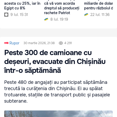
acesta cu 25%, iar în
că vă vom acorda
miliarde de dolari
Egipt cu 8%
dreptul să produceți
pentru războiul din
rachete Patriot
9 Iul. 15:31
22 Iul. 11:36
8 Iul. 19:19
Rupor
30 martie 2026, 21:38
4 291
Peste 300 de camioane cu
deșeuri, evacuate din Chișinău
într-o săptămână
Peste 480 de angajați au participat săptămâna
trecută la curățenia din Chișinău. Ei au spălat
trotuarele, stațiile de transport public și pasajele
subterane.