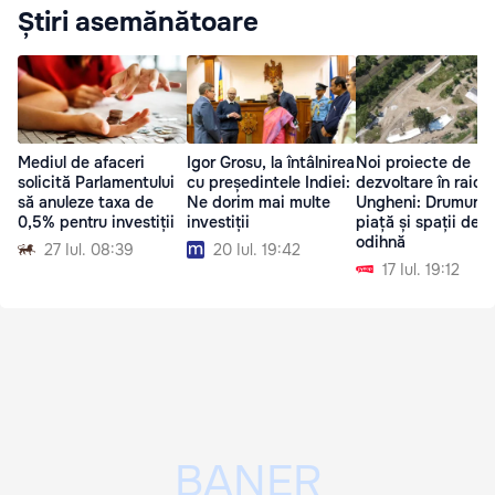
Știri asemănătoare
Mediul de afaceri
Igor Grosu, la întâlnirea
Noi proiecte de
solicită Parlamentului
cu președintele Indiei:
dezvoltare în raion
să anuleze taxa de
Ne dorim mai multe
Ungheni: Drumuri,
0,5% pentru investiții
investiții
piață și spații de
odihnă
27 Iul. 08:39
20 Iul. 19:42
17 Iul. 19:12