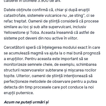
calderei în ultimele 3.900 de ani.
Datele obținute confirmă că, chiar și după erupții
catastrofale, sistemele vulcanice nu „se sting”, ci se
refac treptat. Oamenii de știință consideră că procese
similare au loc și sub alte supervulcani, inclusiv
Yellowstone și Toba. Aceasta înseamnă că astfel de
sisteme pot deveni din nou active în viitor.
Cercetătorii speră că înțelegerea modului exact în care
se acumulează magmă va ajuta la o mai bună prognoză
a erupțiilor. Pentru aceasta este important să se
monitorizeze semnele cheie, de exemplu, schimbarea
structurii rezervoarelor subterane și mișcarea rocilor
topite. Ulterior, oamenii de știință intenționează să
perfecționeze metodele de observare pentru a putea
detecta din timp procesele care pot conduce la noi
erupții puternice.
Acum ne puteți urmări și