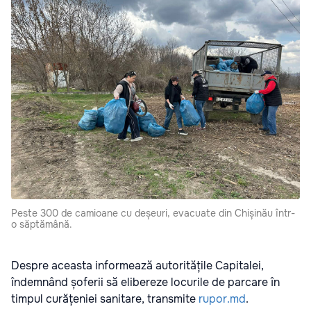
Peste 300 de camioane cu deșeuri, evacuate din Chișinău într-
o săptămână.
Despre aceasta informează autoritățile Capitalei,
îndemnând șoferii să elibereze locurile de parcare în
timpul curățeniei sanitare, transmite
rupor.md
.