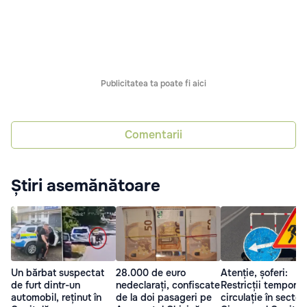
Publicitatea ta poate fi aici
Comentarii
Știri asemănătoare
Un bărbat suspectat
28.000 de euro
Atenție, șoferi:
de furt dintr-un
nedeclarați, confiscate
Restricții tempora
automobil, reținut în
de la doi pasageri pe
circulație în sector