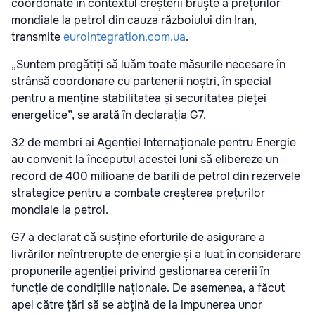
coordonate în contextul creșterii bruște a prețurilor
mondiale la petrol din cauza războiului din Iran,
transmite
eurointegration.com.ua
.
„Suntem pregătiți să luăm toate măsurile necesare în
strânsă coordonare cu partenerii noștri, în special
pentru a menține stabilitatea și securitatea pieței
energetice”, se arată în declarația G7.
32 de membri ai Agenției Internaționale pentru Energie
au convenit la începutul acestei luni să elibereze un
record de 400 milioane de barili de petrol din rezervele
strategice pentru a combate creșterea prețurilor
mondiale la petrol.
G7 a declarat că susține eforturile de asigurare a
livrărilor neîntrerupte de energie și a luat în considerare
propunerile agenției privind gestionarea cererii în
funcție de condițiile naționale. De asemenea, a făcut
apel către țări să se abțină de la impunerea unor