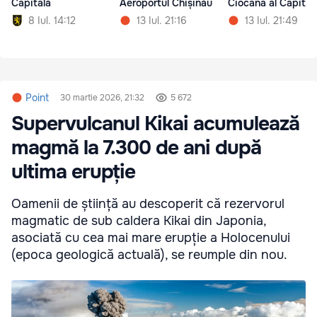
Capitală
Aeroportul Chișinău
Ciocana al Capital
8 Iul. 14:12
13 Iul. 21:16
13 Iul. 21:49
Point
30 martie 2026, 21:32
5 672
Supervulcanul Kikai acumulează
magmă la 7.300 de ani după
ultima erupție
Oamenii de știință au descoperit că rezervorul
magmatic de sub caldera Kikai din Japonia,
asociată cu cea mai mare erupție a Holocenului
(epoca geologică actuală), se reumple din nou.