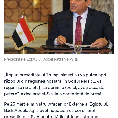
Președintele Egiptului, Abdel Fattah el-Sisi.
„Îi spun președintelui Trump: nimeni nu va putea opri
războiul din regiunea noastră, în Golful Persic… Vă
rugăm să ne ajutați să oprim războiul, aveți această
putere”, a declarat el-Sisi la o conferință de presă.
Pe 25 martie, ministrul Afacerilor Externe al Egiptului,
Badr Abdelatty, a avut negocieri cu consilierul
președintelui SUA pentru țările africane și arabe,