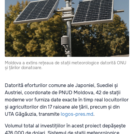
Moldova a extins rețeaua de stații meteorologice datorită ONU
și țărilor donatoare.
Datorită eforturilor comune ale Japoniei, Suediei și
Austriei, coordonate de PNUD Moldova, 42 de stații
moderne vor furniza date exacte în timp real locuitorilor
și agricultorilor din 17 raioane ale țării, precum și din
UTA Găgăuzia, transmite
logos-pres.md
.
Volumul total al investițiilor în acest proiect depășește
476.000 de dolari. Sistemul de stații meteorologice