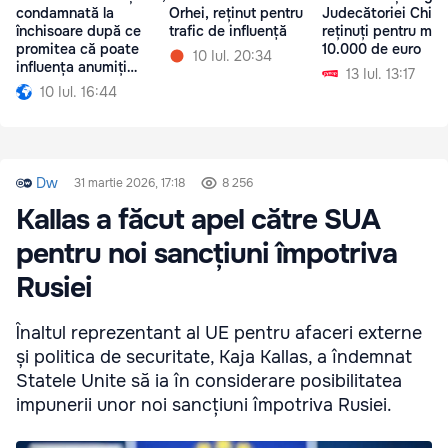
condamnată la
Orhei, reținut pentru
Judecătoriei Chiși
închisoare după ce
trafic de influență
reținuți pentru mit
promitea că poate
10.000 de euro
10 Iul. 20:34
influența anumiți
13 Iul. 13:17
funcționari
10 Iul. 16:44
Dw
31 martie 2026, 17:18
8 256
Kallas a făcut apel către SUA
pentru noi sancțiuni împotriva
Rusiei
Înaltul reprezentant al UE pentru afaceri externe
și politica de securitate, Kaja Kallas, a îndemnat
Statele Unite să ia în considerare posibilitatea
impunerii unor noi sancțiuni împotriva Rusiei.