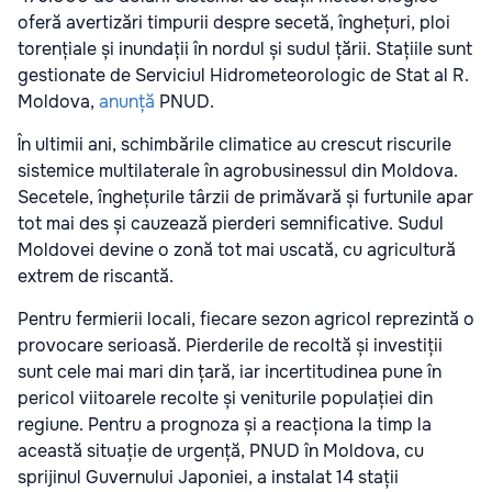
oferă avertizări timpurii despre secetă, înghețuri, ploi
torențiale și inundații în nordul și sudul țării. Stațiile sunt
gestionate de Serviciul Hidrometeorologic de Stat al R.
Moldova,
anunță
PNUD.
În ultimii ani, schimbările climatice au crescut riscurile
sistemice multilaterale în agrobusinessul din Moldova.
Secetele, înghețurile târzii de primăvară și furtunile apar
tot mai des și cauzează pierderi semnificative. Sudul
Moldovei devine o zonă tot mai uscată, cu agricultură
extrem de riscantă.
Pentru fermierii locali, fiecare sezon agricol reprezintă o
provocare serioasă. Pierderile de recoltă și investiții
sunt cele mai mari din țară, iar incertitudinea pune în
pericol viitoarele recolte și veniturile populației din
regiune. Pentru a prognoza și a reacționa la timp la
această situație de urgență, PNUD în Moldova, cu
sprijinul Guvernului Japoniei, a instalat 14 stații