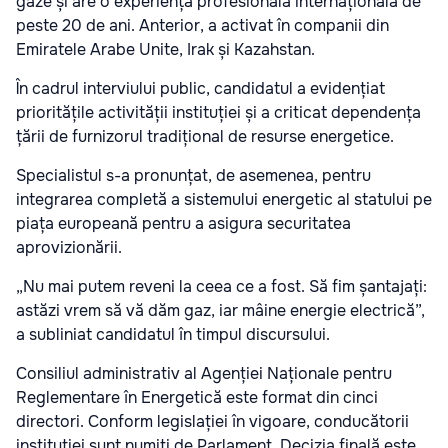
gaze și are o experiență profesională internațională de
peste 20 de ani. Anterior, a activat în companii din
Emiratele Arabe Unite, Irak și Kazahstan.
În cadrul interviului public, candidatul a evidențiat
prioritățile activității instituției și a criticat dependența
țării de furnizorul tradițional de resurse energetice.
Specialistul s-a pronunțat, de asemenea, pentru
integrarea completă a sistemului energetic al statului pe
piața europeană pentru a asigura securitatea
aprovizionării.
„Nu mai putem reveni la ceea ce a fost. Să fim șantajați:
astăzi vrem să vă dăm gaz, iar mâine energie electrică”,
a subliniat candidatul în timpul discursului.
Consiliul administrativ al Agenției Naționale pentru
Reglementare în Energetică este format din cinci
directori. Conform legislației în vigoare, conducătorii
instituției sunt numiți de Parlament. Decizia finală este