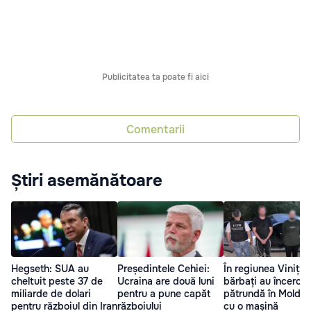
Publicitatea ta poate fi aici
Comentarii
Știri asemănătoare
Hegseth: SUA au
Președintele Cehiei:
În regiunea Vinița,
cheltuit peste 37 de
Ucraina are două luni
bărbați au încercat
miliarde de dolari
pentru a pune capăt
pătrundă în Moldo
pentru războiul din Iran
războiului
cu o mașină