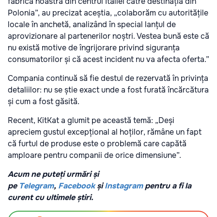
fabrica noastră din centrul Italiei către destinația din
Polonia”, au precizat aceștia, „colaborăm cu autoritățile
locale în anchetă, analizând în special lanțul de
aprovizionare al partenerilor noștri. Vestea bună este că
nu există motive de îngrijorare privind siguranța
consumatorilor și că acest incident nu va afecta oferta.”
Compania continuă să fie destul de rezervată în privința
detaliilor: nu se știe exact unde a fost furată încărcătura
și cum a fost găsită.
Recent, KitKat a glumit pe această temă: „Deși
apreciem gustul excepțional al hoților, rămâne un fapt
că furtul de produse este o problemă care capătă
amploare pentru companii de orice dimensiune”.
Acum ne puteți urmări și
pe
Telegram
,
Facebook
și
Instagram
pentru a fi la
curent cu ultimele știri.