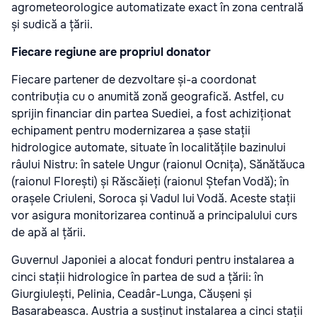
agrometeorologice automatizate exact în zona centrală
și sudică a țării.
Fiecare regiune are propriul donator
Fiecare partener de dezvoltare și-a coordonat
contribuția cu o anumită zonă geografică. Astfel, cu
sprijin financiar din partea Suediei, a fost achiziționat
echipament pentru modernizarea a șase stații
hidrologice automate, situate în localitățile bazinului
râului Nistru: în satele Ungur (raionul Ocnița), Sănătăuca
(raionul Florești) și Răscăieți (raionul Ștefan Vodă); în
orașele Criuleni, Soroca și Vadul lui Vodă. Aceste stații
vor asigura monitorizarea continuă a principalului curs
de apă al țării.
Guvernul Japoniei a alocat fonduri pentru instalarea a
cinci stații hidrologice în partea de sud a țării: în
Giurgiulești, Pelinia, Ceadâr-Lunga, Căușeni și
Basarabeasca. Austria a susținut instalarea a cinci stații