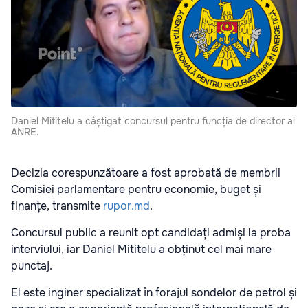
Daniel Mititelu a câștigat concursul pentru funcția de director al
ANRE.
Decizia corespunzătoare a fost aprobată de membrii
Comisiei parlamentare pentru economie, buget și
finanțe, transmite
rupor.md
.
Concursul public a reunit opt candidați admiși la proba
interviului, iar Daniel Mititelu a obținut cel mai mare
punctaj.
El este inginer specializat în forajul sondelor de petrol și