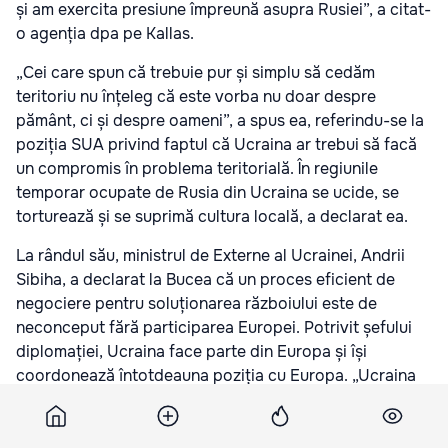
și am exercita presiune împreună asupra Rusiei”, a citat-
o agenția dpa pe Kallas.
„Cei care spun că trebuie pur și simplu să cedăm
teritoriu nu înțeleg că este vorba nu doar despre
pământ, ci și despre oameni”, a spus ea, referindu-se la
poziția SUA privind faptul că Ucraina ar trebui să facă
un compromis în problema teritorială. În regiunile
temporar ocupate de Rusia din Ucraina se ucide, se
torturează și se suprimă cultura locală, a declarat ea.
La rândul său, ministrul de Externe al Ucrainei, Andrii
Sibiha, a declarat la Bucea că un proces eficient de
negociere pentru soluționarea războiului este de
neconceput fără participarea Europei. Potrivit șefului
diplomației, Ucraina face parte din Europa și își
coordonează întotdeauna poziția cu Europa. „Ucraina
este parte a Europei”, a subliniat el.
Acum ne puteți urmări și