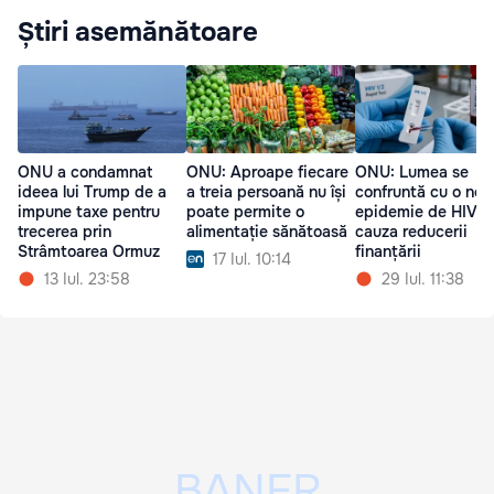
Știri asemănătoare
ONU a condamnat
ONU: Aproape fiecare
ONU: Lumea se
ideea lui Trump de a
a treia persoană nu își
confruntă cu o nou
impune taxe pentru
poate permite o
epidemie de HIV d
trecerea prin
alimentație sănătoasă
cauza reducerii
Strâmtoarea Ormuz
finanțării
17 Iul. 10:14
13 Iul. 23:58
29 Iul. 11:38