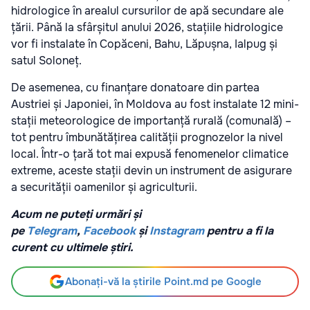
hidrologice în arealul cursurilor de apă secundare ale
țării. Până la sfârșitul anului 2026, stațiile hidrologice
vor fi instalate în Copăceni, Bahu, Lăpușna, Ialpug și
satul Soloneț.
De asemenea, cu finanțare donatoare din partea
Austriei și Japoniei, în Moldova au fost instalate 12 mini-
stații meteorologice de importanță rurală (comunală) –
tot pentru îmbunătățirea calității prognozelor la nivel
local. Într-o țară tot mai expusă fenomenelor climatice
extreme, aceste stații devin un instrument de asigurare
a securității oamenilor și agriculturii.
Acum ne puteți urmări și
pe
Telegram
,
Facebook
și
Instagram
pentru a fi la
curent cu ultimele știri.
Abonați-vă la știrile Point.md pe Google