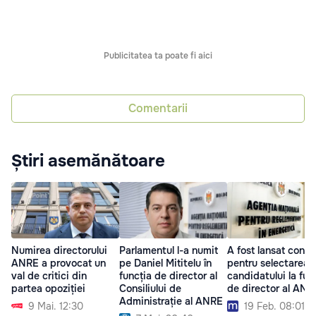
Publicitatea ta poate fi aici
Comentarii
Știri asemănătoare
Numirea directorului
Parlamentul l-a numit
A fost lansat concu
ANRE a provocat un
pe Daniel Mititelu în
pentru selectarea
val de critici din
funcția de director al
candidatului la fun
partea opoziției
Consiliului de
de director al ANR
Administrație al ANRE
9 Mai. 12:30
19 Feb. 08:01