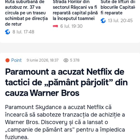
Ruta suburbană de
Strada Florilor din
Sute de lifturi din
autobuz nr. 37 va
sectorul Râșcani va fi
blocurile Capitalei
circula pe un traseu
reparată capital până
fi reparate
schimbat pe direcția
la începutul toamnei
13 Iul. 20:45
de retur
6 Iul. 19:30
8 Iul. 17:48
Point
9 iunie 2026, 18:37
5 378
Paramount a acuzat Netflix de
tactici de „pământ pârjolit” din
cauza Warner Bros
Paramount Skydance a acuzat Netflix că
încearcă să saboteze tranzacția de achiziție a
Warner Bros. Discovery și că a lansat o
„campanie de pământ ars” pentru a împiedica
fuziunea.