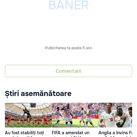
Publicitatea ta poate fi aici
Comentarii
Știri asemănătoare
Au fost stabiliți toți
FIFA a amendat un
Anglia a învins Fra