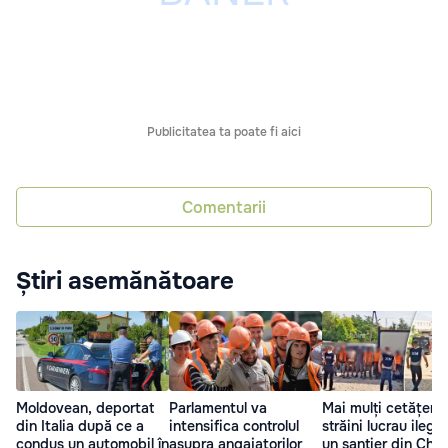
Publicitatea ta poate fi aici
Comentarii
Știri asemănătoare
Moldovean, deportat
Parlamentul va
Mai mulți cetățeni
din Italia după ce a
intensifica controlul
străini lucrau ilega
condus un automobil în
asupra angajatorilor
un șantier din Chiș