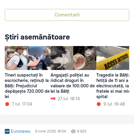
Comentarii
Știri asemănătoare
Tineri suspectați în
Angajații poliției au
Tragedie la Bălți: O
escrocherie, reținuți la
ridicat droguri în
fetiță de 11 ani a m
Bălți: Prejudiciul
valoare de 100.000 de
electrocutată, iar
depășește 720.000 de
lei la Bălți
fratele ei mai mic e
lei
spital
27 Iul. 18:14
7 Iul. 17:04
9 Iul. 19:48
Euronews
9 iunie 2026, 18:54
8 825