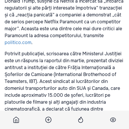
Donald Trump, susține că Netflix a încercat să „întoarcă
regulatorii și alte părți interesate împotriva” tranzacției
și că „reacția panicată” a companiei a demonstrat „cât
de serios percepe Netflix Paramount ca un competitor
major”. Aceasta este una dintre cele mai dure critici ale
Paramount la adresa competitorului, transmite
politico.com
.
Potrivit publicației, scrisoarea către Ministerul Justiției
este un răspuns la raportul din martie, prezentat diviziei
antitrust a instituției de către Frăția Internațională a
Șoferilor de Camioane (International Brotherhood of
Teamsters, IBT). Acest sindicat al lucrătorilor din
domeniul transporturilor auto din SUA și Canada, care
include aproximativ 15.000 de șoferi, lucrători pe
platourile de filmare și alți angajați din industria
cinematografică, a declarat că fuziunea dintre
Paramount și Warner Bros. „reprezintă o amenințare
directă pentru lucrătorii din film și televiziune din