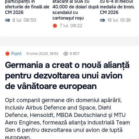
participanții în
atacant al SUA cu
cu 6-4 în meciul p
sferturile de finală ale
40.000 de dolari după
medalia de bronz l
CM 2026
scandalul cu
CM 2026
cartonașul roșu
8 Iul. 08:50
19 Iul. 10:36
7 Iul. 09:22
Point
9 iunie 2026, 18:52
6 807
Germania a creat o nouă alianță
pentru dezvoltarea unui avion
de vânătoare european
Opt companii germane din domeniul apărării,
inclusiv Airbus Defence and Space, Diehl
Defence, Hensoldt, MBDA Deutschland și MTU
Aero Engines, formează alianța industrială Team
Gen 6 pentru dezvoltarea unui avion de luptă
european.