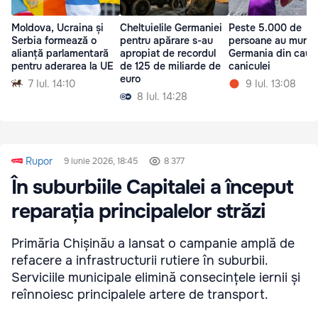
Moldova, Ucraina și
Cheltuielile Germaniei
Peste 5.000 de
Serbia formează o
pentru apărare s-au
persoane au murit 
alianță parlamentară
apropiat de recordul
Germania din cauz
pentru aderarea la UE
de 125 de miliarde de
caniculei
euro
7 Iul. 14:10
9 Iul. 13:08
8 Iul. 14:28
Rupor
9 iunie 2026, 18:45
8 377
În suburbiile Capitalei a început
reparația principalelor străzi
Primăria Chișinău a lansat o campanie amplă de
refacere a infrastructurii rutiere în suburbii.
Serviciile municipale elimină consecințele iernii și
reînnoiesc principalele artere de transport.