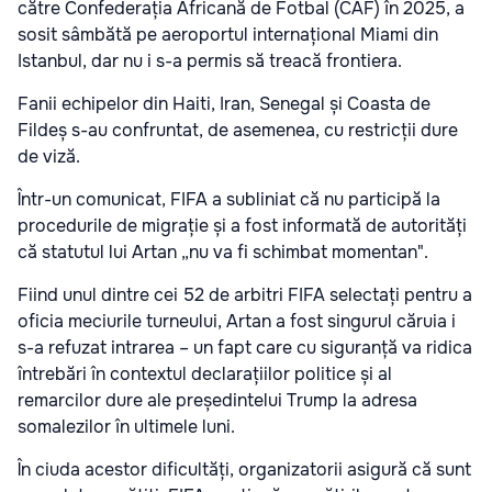
către Confederația Africană de Fotbal (CAF) în 2025, a
sosit sâmbătă pe aeroportul internațional Miami din
Istanbul, dar nu i s-a permis să treacă frontiera.
Fanii echipelor din Haiti, Iran, Senegal și Coasta de
Fildeș s-au confruntat, de asemenea, cu restricții dure
de viză.
Într-un comunicat, FIFA a subliniat că nu participă la
procedurile de migrație și a fost informată de autorități
că statutul lui Artan „nu va fi schimbat momentan".
Fiind unul dintre cei 52 de arbitri FIFA selectați pentru a
oficia meciurile turneului, Artan a fost singurul căruia i
s-a refuzat intrarea – un fapt care cu siguranță va ridica
întrebări în contextul declarațiilor politice și al
remarcilor dure ale președintelui Trump la adresa
somalezilor în ultimele luni.
În ciuda acestor dificultăți, organizatorii asigură că sunt