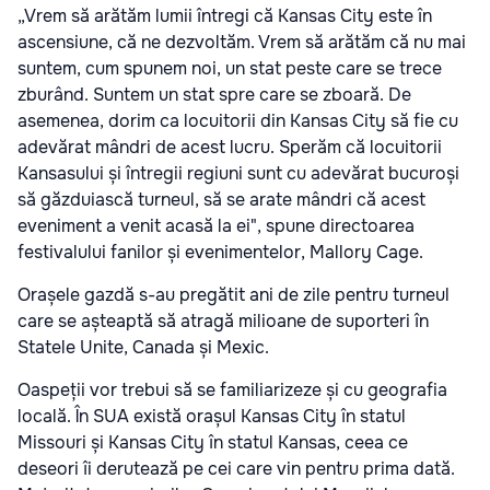
„Vrem să arătăm lumii întregi că Kansas City este în
ascensiune, că ne dezvoltăm. Vrem să arătăm că nu mai
suntem, cum spunem noi, un stat peste care se trece
zburând. Suntem un stat spre care se zboară. De
asemenea, dorim ca locuitorii din Kansas City să fie cu
adevărat mândri de acest lucru. Sperăm că locuitorii
Kansasului și întregii regiuni sunt cu adevărat bucuroși
să găzduiască turneul, să se arate mândri că acest
eveniment a venit acasă la ei", spune directoarea
festivalului fanilor și evenimentelor, Mallory Cage.
Orașele gazdă s-au pregătit ani de zile pentru turneul
care se așteaptă să atragă milioane de suporteri în
Statele Unite, Canada și Mexic.
Oaspeții vor trebui să se familiarizeze și cu geografia
locală. În SUA există orașul Kansas City în statul
Missouri și Kansas City în statul Kansas, ceea ce
deseori îi derutează pe cei care vin pentru prima dată.