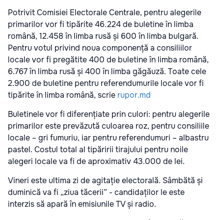
Potrivit Comisiei Electorale Centrale, pentru alegerile
primarilor vor fi tipărite 46.224 de buletine în limba
română, 12.458 în limba rusă și 600 în limba bulgară.
Pentru votul privind noua componență a consiliilor
locale vor fi pregătite 400 de buletine în limba română,
6.767 în limba rusă și 400 în limba găgăuză. Toate cele
2.900 de buletine pentru referendumurile locale vor fi
tipărite în limba română, scrie
rupor.md
Buletinele vor fi diferențiate prin culori: pentru alegerile
primarilor este prevăzută culoarea roz, pentru consiliile
locale – gri fumuriu, iar pentru referendumuri – albastru
pastel. Costul total al tipăririi tirajului pentru noile
alegeri locale va fi de aproximativ 43.000 de lei.
Vineri este ultima zi de agitație electorală. Sâmbătă și
duminică va fi „ziua tăcerii” - candidaților le este
interzis să apară în emisiunile TV și radio.