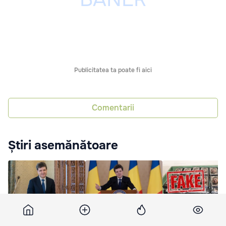
Publicitatea ta poate fi aici
Comentarii
Știri asemănătoare
Președintele României
Nicușor Dan: Ar fi mai
Autoritatea Vamal
a convocat din nou
bine să rămână secret
Română nu a confi