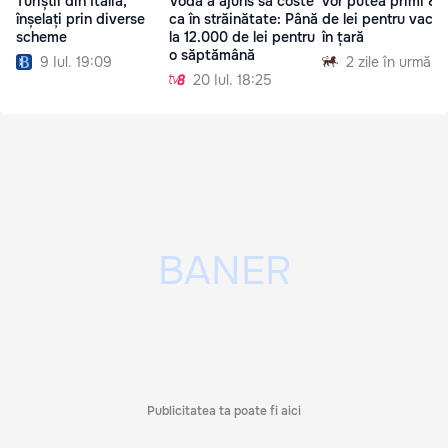
Turiștii din Italia,
Vodă a ajuns să coste
vor putea primi 8 
înșelați prin diverse
ca în străinătate: Până
de lei pentru vaca
scheme
la 12.000 de lei pentru
în țară
o săptămână
9 Iul. 19:09
2 zile în urmă
20 Iul. 18:25
Publicitatea ta poate fi aici