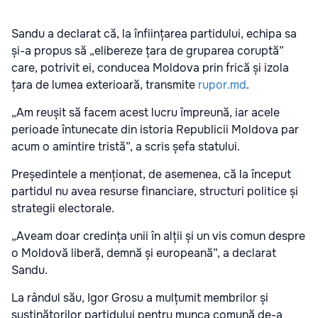
Sandu a declarat că, la înființarea partidului, echipa sa
și-a propus să „elibereze țara de gruparea coruptă”
care, potrivit ei, conducea Moldova prin frică și izola
țara de lumea exterioară, transmite
rupor.md
.
„Am reușit să facem acest lucru împreună, iar acele
perioade întunecate din istoria Republicii Moldova par
acum o amintire tristă”, a scris șefa statului.
Președintele a menționat, de asemenea, că la început
partidul nu avea resurse financiare, structuri politice și
strategii electorale.
„Aveam doar credința unii în alții și un vis comun despre
o Moldovă liberă, demnă și europeană”, a declarat
Sandu.
La rândul său, Igor Grosu a mulțumit membrilor și
susținătorilor partidului pentru munca comună de-a