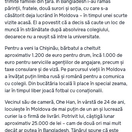
trimite familiei din țară. În Bangladesh i-au rămas
părinții, fratele, două surori și soția, cu care s-a
căsătorit deja lucrând în Moldova – în timpul unei scurte
vizite acasă. El a povestit că a decis să caute un loc de
muncă în străinătate după absolvirea colegiului,
deoarece nu a reușit să intre la universitate.
Pentru a veni la Chișinău, bărbatul a cheltuit
aproximativ 1.200 de euro pentru drum, încă 1.000 de
euro pentru serviciile agențiilor de angajare, precum și
taxe consulare și de viză. Pe parcursul vieții în Moldova
a învățat puțin limba rusă și română pentru a comunica
cu colegii. Din bucătăria locală îi place în special zeama,
iar în timpul liber joacă fotbal cu conaționalii.
Vecinul său de cameră, Ohe Han, în vârstă de 24 de ani,
locuiește în Moldova de mai puțin de un an și lucrează
curier la o firmă de livrări. Potrivit lui, câștigă lunar
aproximativ 25.000 de lei – cam de două ori mai mult
decât ar putea în Bangladesh. Tânărul spune că este