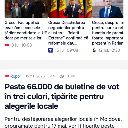
Grosu: Fac apel să
Grosu: Deschiderea
Grosu, despre moti
evaluăm succesele
negocierilor pentru
pentru care a refuz
țărilor candidate la UE
clusterul „Relații
funcția de premier:
doar pe meritele lor
Externe” confirmă că
foarte important să
reformele dau
prezent în Parlame
8 Iul. 10:08
rezultate
15 Iul. 09:08
12 Iul. 12:30
Rupor
15 mai 2026, 15:44
10 341
Peste 66.000 de buletine de vot
în trei culori, tipărite pentru
alegerile locale
Pentru desfășurarea alegerilor locale în Moldova,
programate pentru 17 mai, vor fi tipărite peste