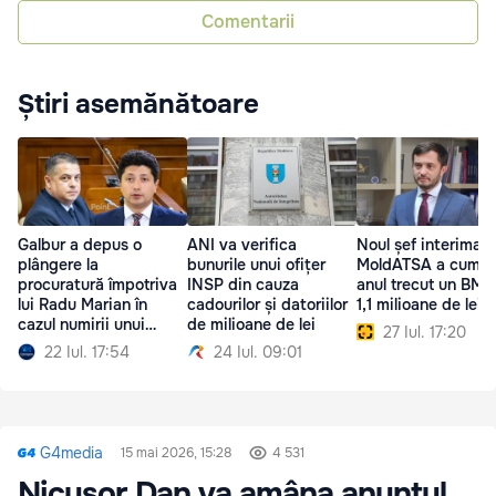
Comentarii
Știri asemănătoare
Galbur a depus o
ANI va verifica
Noul șef interimar 
plângere la
bunurile unui ofițer
MoldATSA a cumpă
procuratură împotriva
INSP din cauza
anul trecut un BM
lui Radu Marian în
cadourilor și datoriilor
1,1 milioane de lei
cazul numirii unui
de milioane de lei
27 Iul. 17:20
director ANRE
22 Iul. 17:54
24 Iul. 09:01
G4media
15 mai 2026, 15:28
4 531
Nicușor Dan va amâna anunțul