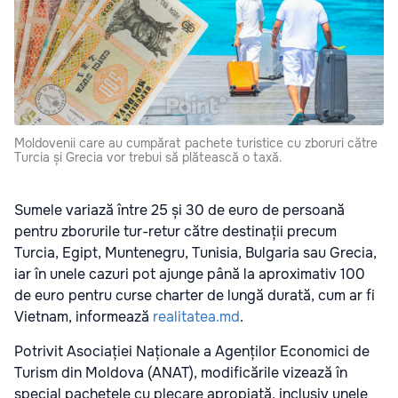
Moldovenii care au cumpărat pachete turistice cu zboruri către
Turcia și Grecia vor trebui să plătească o taxă.
Sumele variază între 25 și 30 de euro de persoană
pentru zborurile tur-retur către destinații precum
Turcia, Egipt, Muntenegru, Tunisia, Bulgaria sau Grecia,
iar în unele cazuri pot ajunge până la aproximativ 100
de euro pentru curse charter de lungă durată, cum ar fi
Vietnam, informează
realitatea.md
.
Potrivit Asociației Naționale a Agenților Economici de
Turism din Moldova (ANAT), modificările vizează în
special pachetele cu plecare apropiată, inclusiv unele