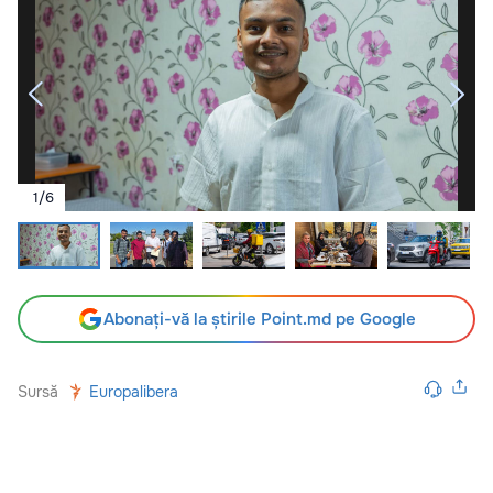
1
/
6
Abonați-vă la știrile Point.md pe Google
Sursă
Europalibera