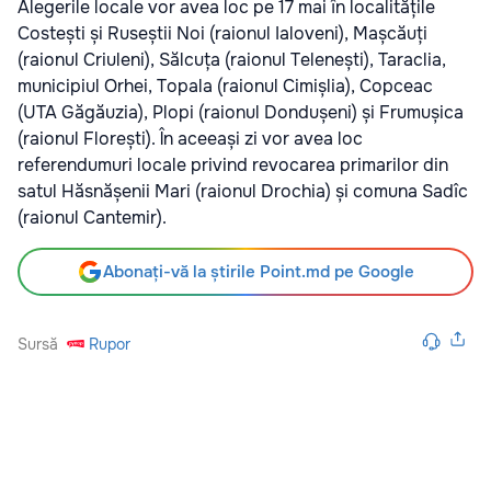
Alegerile locale vor avea loc pe 17 mai în localitățile
Costești și Ruseștii Noi (raionul Ialoveni), Mașcăuți
(raionul Criuleni), Sălcuța (raionul Telenești), Taraclia,
municipiul Orhei, Topala (raionul Cimișlia), Copceac
(UTA Găgăuzia), Plopi (raionul Dondușeni) și Frumușica
(raionul Florești). În aceeași zi vor avea loc
referendumuri locale privind revocarea primarilor din
satul Hăsnășenii Mari (raionul Drochia) și comuna Sadîc
(raionul Cantemir).
Abonați-vă la știrile Point.md pe Google
Sursă
Rupor