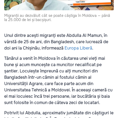
Migranții au dezvăluit cât se poate câștiga în Moldova — până
la 25.000 de lei și bacșișuri.
Unul dintre acești migranți este Abdulla Al Mamun, în
vârstă de 25 de ani, din Bangladesh, care lucrează de
doi ani la Chișinău, informează
Europa Liberă
.
Tânărul a venit în Moldova în căutarea unei vieți mai
bune și acum muncește ca muncitor necalificat pe
șantier. Locuiește împreună cu alți muncitori din
Bangladesh într-un cămin al fostului cămin al
Universității Agrare, care face parte acum din
Universitatea Tehnică a Moldovei. În aceeași cameră cu
el mai locuiesc încă trei persoane, iar bucătăria și baia
sunt folosite în comun de câteva zeci de locatari.
Potrivit lui Abdulla, aproximativ jumătate din câștiguri le