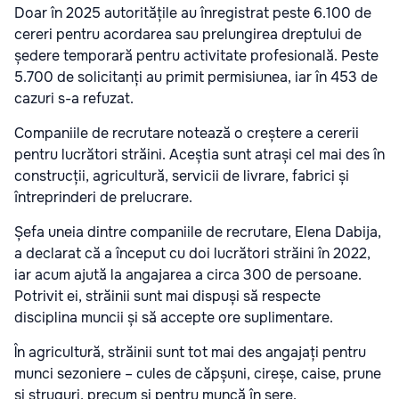
Doar în 2025 autoritățile au înregistrat peste 6.100 de
cereri pentru acordarea sau prelungirea dreptului de
ședere temporară pentru activitate profesională. Peste
5.700 de solicitanți au primit permisiunea, iar în 453 de
cazuri s-a refuzat.
Companiile de recrutare notează o creștere a cererii
pentru lucrători străini. Aceștia sunt atrași cel mai des în
construcții, agricultură, servicii de livrare, fabrici și
întreprinderi de prelucrare.
Șefa uneia dintre companiile de recrutare, Elena Dabija,
a declarat că a început cu doi lucrători străini în 2022,
iar acum ajută la angajarea a circa 300 de persoane.
Potrivit ei, străinii sunt mai dispuși să respecte
disciplina muncii și să accepte ore suplimentare.
În agricultură, străinii sunt tot mai des angajați pentru
munci sezoniere – cules de căpșuni, cireșe, caise, prune
și struguri, precum și pentru muncă în sere.