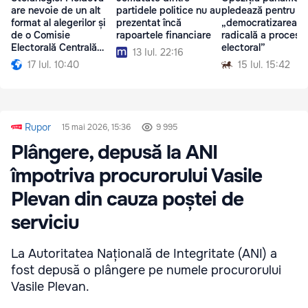
are nevoie de un alt
partidele politice nu au
pledează pentru
format al alegerilor și
prezentat încă
„democratizarea
de o Comisie
rapoartele financiare
radicală a procesul
Electorală Centrală
electoral”
13 Iul. 22:16
independentă
17 Iul. 10:40
15 Iul. 15:42
Rupor
15 mai 2026, 15:36
9 995
Plângere, depusă la ANI
împotriva procurorului Vasile
Plevan din cauza poștei de
serviciu
La Autoritatea Națională de Integritate (ANI) a
fost depusă o plângere pe numele procurorului
Vasile Plevan.