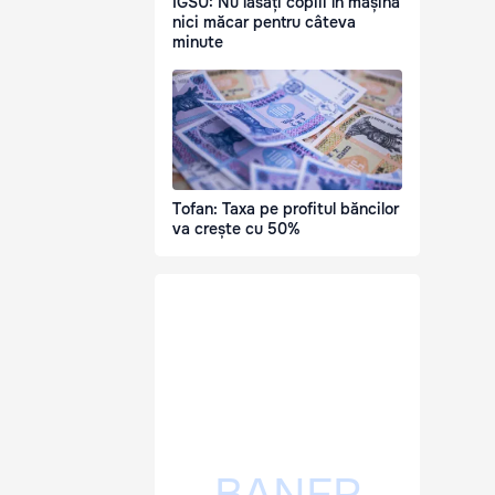
IGSU: Nu lăsați copiii în mașină
nici măcar pentru câteva
minute
Tofan: Taxa pe profitul băncilor
va crește cu 50%