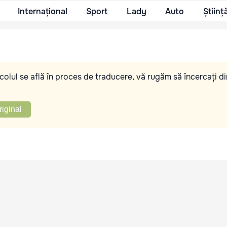
Internațional
Sport
Lady
Auto
Științ
olul se află în proces de traducere, vă rugăm să încercați di
riginal