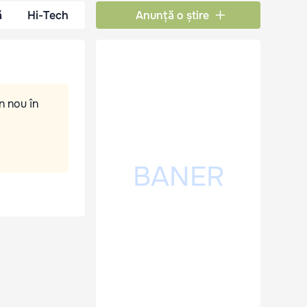
ă
Hi-Tech
Anunță o știre
n nou în