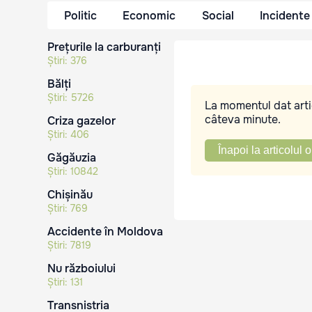
Politic
Economic
Social
Incidente
Prețurile la carburanți
Știri:
376
Bălți
Știri:
5726
La momentul dat artic
câteva minute.
Criza gazelor
Știri:
406
Înapoi la articolul o
Găgăuzia
Știri:
10842
Chișinău
Știri:
769
Accidente în Moldova
Știri:
7819
Nu războiului
Știri:
131
Transnistria