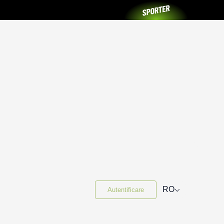
⌵
RO
Autentificare