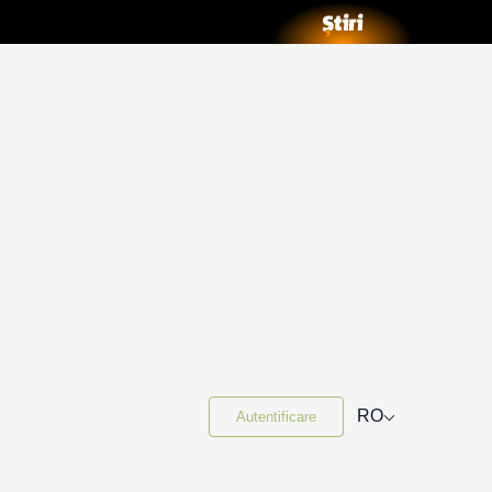
⌵
RO
Autentificare