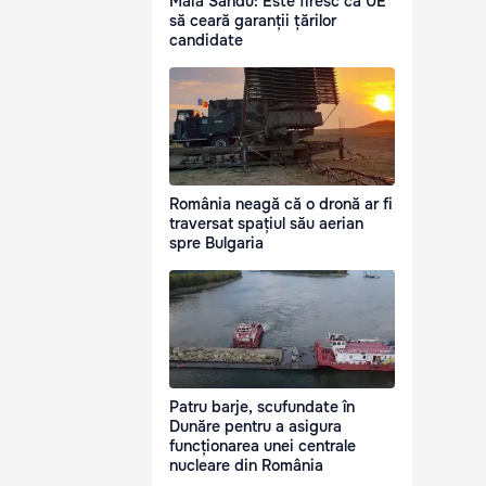
Maia Sandu: Este firesc ca UE
să ceară garanții țărilor
candidate
România neagă că o dronă ar fi
traversat spațiul său aerian
spre Bulgaria
Patru barje, scufundate în
Dunăre pentru a asigura
funcționarea unei centrale
nucleare din România