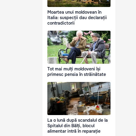
Moartea unui moldovean în
Italia: suspecții dau declarații
contradictorii
Tot mai mulți moldoveni își
primesc pensia în străinătate
La o lună după scandalul de la
Spitalul din Bălți, blocul
alimentar intră în reparație