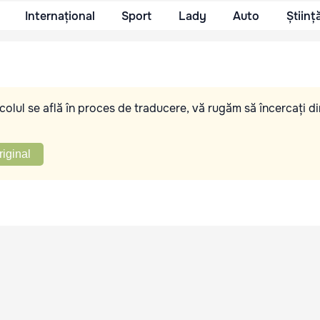
Internațional
Sport
Lady
Auto
Științ
olul se află în proces de traducere, vă rugăm să încercați di
riginal