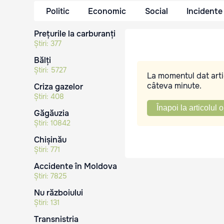
Politic
Economic
Social
Incidente
Prețurile la carburanți
Știri:
377
Bălți
Știri:
5727
La momentul dat artic
câteva minute.
Criza gazelor
Știri:
408
Înapoi la articolul o
Găgăuzia
Știri:
10842
Chișinău
Știri:
771
Accidente în Moldova
Știri:
7825
Nu războiului
Știri:
131
Transnistria