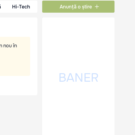
ă
Hi-Tech
Anunță o știre
n nou în