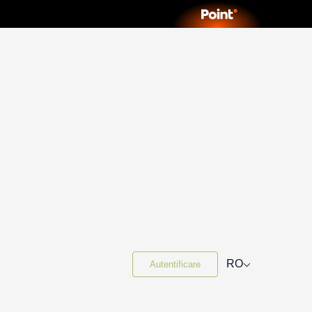
⌵
RO
Autentificare