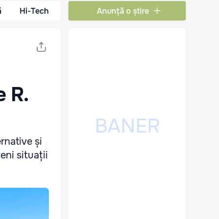
ă
Hi-Tech
Anunță o știre
e R.
rnative și
eni situații