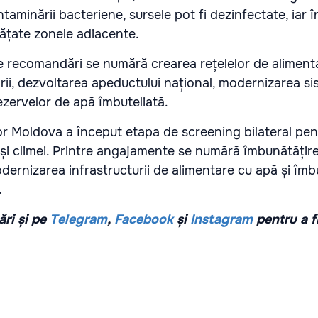
ntaminării bacteriene, sursele pot fi dezinfectate, iar 
urățate zonele adiacente.
e recomandări se numără crearea rețelelor de aliment
țării, dezvoltarea apeductului național, modernizarea s
rezervelor de apă îmbuteliată.
r Moldova a început etapa de screening bilateral pent
 și climei. Printre angajamente se numără îmbunătățirea
odernizarea infrastructurii de alimentare cu apă și îm
.
ri și pe
Telegram
,
Facebook
și
Instagram
pentru a f