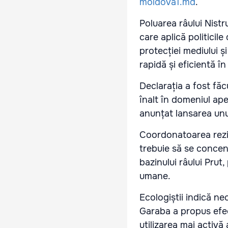
moldova1.md
.
Poluarea râului Nistru
care aplică politicil
protecției mediului ș
rapidă și eficientă în
Declarația a fost făc
înalt în domeniul ape
anunțat lansarea unu
Coordonatoarea rezi
trebuie să se concen
bazinului râului Prut
umane.
Ecologiștii indică ne
Garaba a propus efect
utilizarea mai activă 