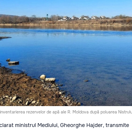
inventarierea rezervelor de apă ale R. Moldova după poluarea Nistrulu
larat ministrul Mediului, Gheorghe Hajder, transmite