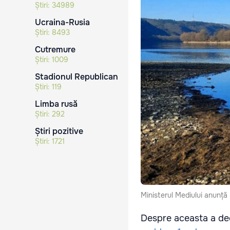
Știri:
34989
Ucraina-Rusia
Știri:
8493
Cutremure
Știri:
1009
Stadionul Republican
Știri:
119
Limba rusă
Știri:
292
Știri pozitive
Știri:
1721
Ministerul Mediului anunță 
Despre aceasta a dec