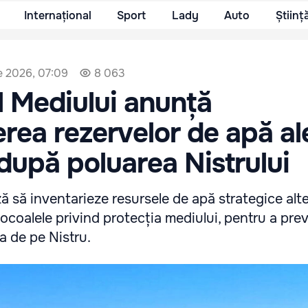
Internațional
Sport
Lady
Auto
Științ
e 2026, 07:09
8 063
l Mediului anunță
erea rezervelor de apă al
upă poluarea Nistrului
ă să inventarieze resursele de apă strategice alte
ocoalele privind protecția mediului, pentru a prev
a de pe Nistru.