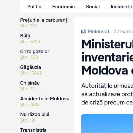
Politic
Economic
Social
Incidente
Prețurile la carburanți
Știri:
377
27 marti
Moldova1
Bălți
Ministeru
Știri:
5726
Criza gazelor
inventari
Știri:
408
Moldova d
Găgăuzia
Știri:
10842
Chișinău
Autoritățile urmeaz
Știri:
771
să actualizeze prot
Accidente în Moldova
de criză precum ce
Știri:
7823
Nu războiului
Știri:
131
Transnistria