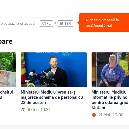
Ai găsit o greșeală în
+
Selecteaz-o și apasă
CTRL
ENTER
text?
Anunță-ne!
oare
cheltui
Ministerul Mediului vrea să-și
Ministerul Mediului 
ru
majoreze schema de personal cu
informațiile privind
22 de posturi
pentru udarea grădi
fântâni
10 Iun. 10:31
21 Mai. 20:00