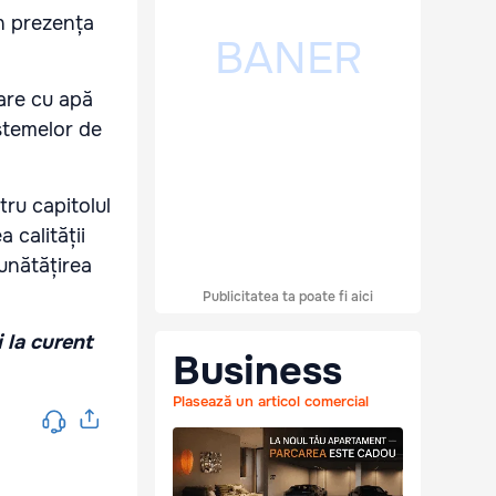
în prezența
are cu apă
istemelor de
ru capitolul
 calității
bunătățirea
Publicitatea ta poate fi aici
i la curent
Business
Plasează un articol comercial