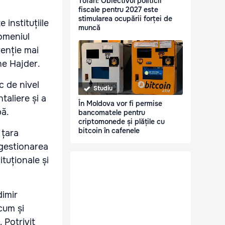
Tofan: Obiectivul politicii
fiscale pentru 2027 este
stimularea ocupării forței de
 instituțiile
muncă
domeniul
venție mai
ghe Hajder.
c de nivel
Studiu
taliere și a
În Moldova vor fi permise
pă.
bancomatele pentru
criptomonede și plățile cu
bitcoin în cafenele
 țara
 gestionarea
ituționale și
dimir
cum și
. Potrivit