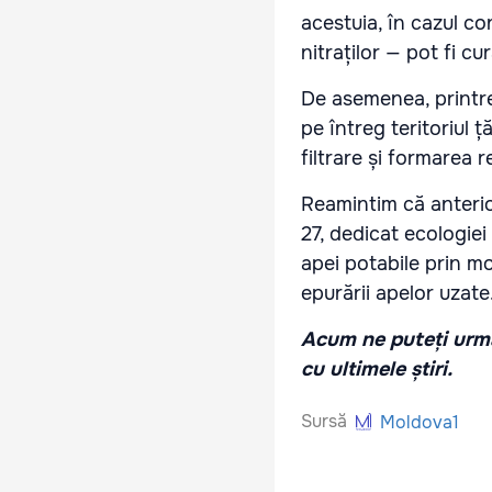
acestuia, în cazul co
nitraților — pot fi c
De asemenea, printr
pe întreg teritoriul 
filtrare și formarea 
Reamintim că anterio
27, dedicat ecologiei
apei potabile prin m
epurării apelor uzate
Acum ne puteți urmă
cu ultimele știri.
Sursă
Moldova1