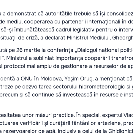
 a demonstrat că autoritățile trebuie să își consolideze
e de mediu, cooperarea cu partenerii internaționali în 
i să-și îmbunătățească cadrul legislativ pentru o inter
 situații de criză, a declarat Ministrul Mediului, Gheor
ută pe 26 martie la conferința „Dialogul național politi
i”. Ministrul a subliniat importanța cooperării transfron
i protocol mai amplu de gestionare a resurselor de a
dentă a ONU în Moldova, Yeşim Oruç, a menționat că
treze pe dezvoltarea sectorului hidrometeorologic și
, precum și să continue să investească în resursele inst
cesitatea unor măsuri practice. În special, expertul Vla
uarea verificării și curățării fântânilor arteziene, pre
a rezervoarelor de apă, inclusiv a celui de la Ghidighici