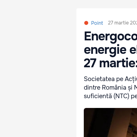
27 martie 20
Point
Energoco
energie e
27 martie
Societatea pe Acți
dintre România și M
suficientă (NTC) p