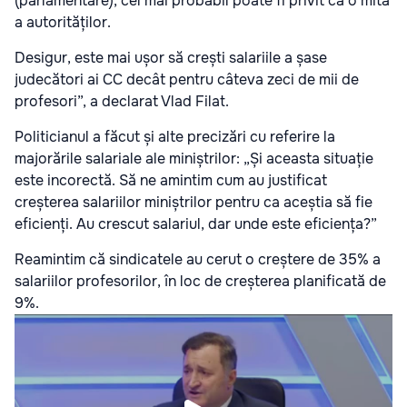
(parlamentare), cel mai probabil poate fi privit ca o mită
a autorităților.
Desigur, este mai ușor să crești salariile a șase
judecători ai CC decât pentru câteva zeci de mii de
profesori”, a declarat Vlad Filat.
Politicianul a făcut și alte precizări cu referire la
majorările salariale ale miniștrilor: „Și aceasta situație
este incorectă. Să ne amintim cum au justificat
creșterea salariilor miniștrilor pentru ca aceștia să fie
eficienți. Au crescut salariul, dar unde este eficiența?”
Reamintim că sindicatele au cerut o creștere de 35% a
salariilor profesorilor, în loc de creșterea planificată de
9%.