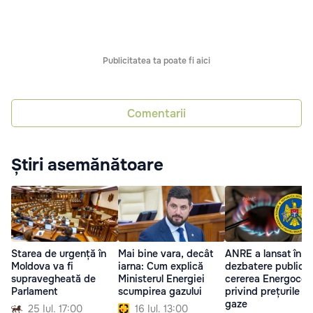
Publicitatea ta poate fi aici
Comentarii
Știri asemănătoare
Starea de urgență în
Mai bine vara, decât
ANRE a lansat în
Moldova va fi
iarna: Cum explică
dezbatere publică
supravegheată de
Ministerul Energiei
cererea Energoco
Parlament
scumpirea gazului
privind prețurile la
gaze
25 Iul. 17:00
16 Iul. 13:00