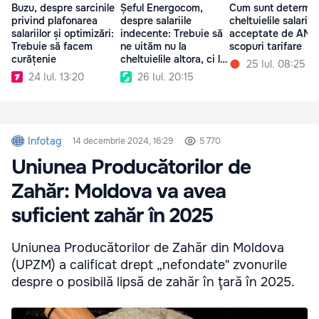
Buzu, despre sarcinile
Șeful Energocom,
Cum sunt determin
privind plafonarea
despre salariile
cheltuielile salarial
salariilor și optimizări:
indecente: Trebuie să
acceptate de ANRE
Trebuie să facem
ne uităm nu la
scopuri tarifare
curățenie
cheltuielile altora, ci la
25 Iul. 08:25
ale noastre
24 Iul. 13:20
26 Iul. 20:15
Infotag
14 decembrie 2024, 16:29
5 770
Uniunea Producătorilor de
Zahăr: Moldova va avea
suficient zahăr în 2025
Uniunea Producătorilor de Zahăr din Moldova
(UPZM) a calificat drept „nefondate" zvonurile
despre o posibilă lipsă de zahăr în ţară în 2025.