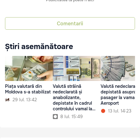
Publicitatea ta poate fi aici
Comentarii
Știri asemănătoare
Piața valutară din
Valută străină
Valută nedeclarată
Moldova s-a stabilizat
nedeclarată și
depistată asupra u
anabolizante,
pasager la vama
29 Iul. 13:42
depistate în cadrul
Aeroport
controlului vamal la
13 Iul. 14:23
Aeroport
8 Iul. 15:49