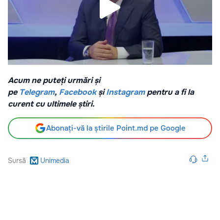
Acum ne puteți urmări și
pe
Telegram
,
Facebook
și
Instagram
pentru a fi la
curent cu ultimele știri.
Abonați-vă la știrile Point.md pe Google
Sursă
Unimedia