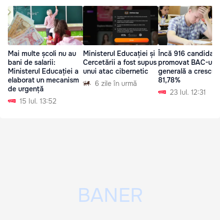
Mai multe școli nu au
Ministerul Educației și
Încă 916 candidați
bani de salarii:
Cercetării a fost supus
promovat BAC-ul: 
Ministerul Educației a
unui atac cibernetic
generală a crescut 
elaborat un mecanism
81,78%
6 zile în urmă
de urgență
23 Iul. 12:31
15 Iul. 13:52