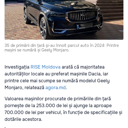
35 de primării din țară și-au înnoit parcul auto în 2024: Printre
mașini se numără și Geely Monjaro.
Investigația
RISE Moldova
arată că majoritatea
autorităților locale au preferat mașinile Dacia, iar
printre cele mai scumpe se numără modelul Geely
Monjaro, relatează
agora.md
.
Valoarea mașinilor procurate de primăriile din țară
pornește de la 253.000 de lei și ajunge la aproape
700.000 de lei per vehicul, în funcție de specificațiile și
dotările acestora.