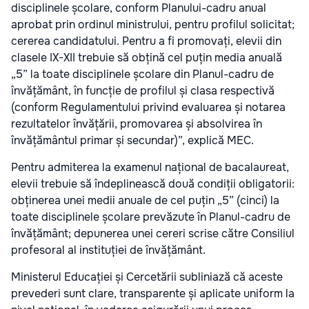
disciplinele școlare, conform Planului-cadru anual
aprobat prin ordinul ministrului, pentru profilul solicitat;
cererea candidatului. Pentru a fi promovați, elevii din
clasele IX-XII trebuie să obțină cel puțin media anuală
„5” la toate disciplinele școlare din Planul-cadru de
învățământ, în funcție de profilul și clasa respectivă
(conform Regulamentului privind evaluarea și notarea
rezultatelor învățării, promovarea și absolvirea în
învățământul primar și secundar)”, explică MEC.
Pentru admiterea la examenul național de bacalaureat,
elevii trebuie să îndeplinească două condiții obligatorii:
obținerea unei medii anuale de cel puțin „5” (cinci) la
toate disciplinele școlare prevăzute în Planul-cadru de
învățământ; depunerea unei cereri scrise către Consiliul
profesoral al instituției de învățământ.
Ministerul Educației și Cercetării subliniază că aceste
prevederi sunt clare, transparente și aplicate uniform la