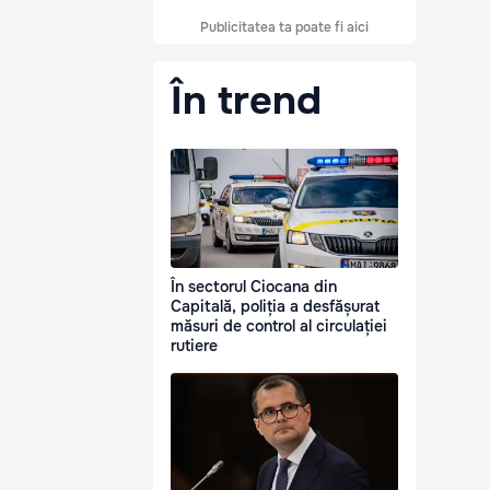
Publicitatea ta poate fi aici
În trend
În sectorul Ciocana din
Capitală, poliția a desfășurat
măsuri de control al circulației
rutiere