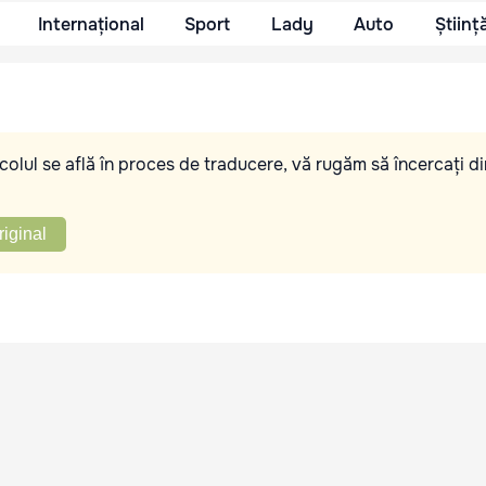
Internațional
Sport
Lady
Auto
Științ
olul se află în proces de traducere, vă rugăm să încercați di
riginal