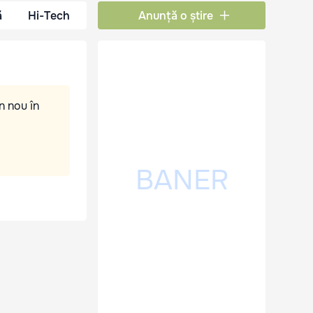
ă
Hi-Tech
Anunță o știre
n nou în