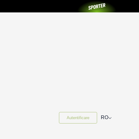
⌵
RO
Autentificare