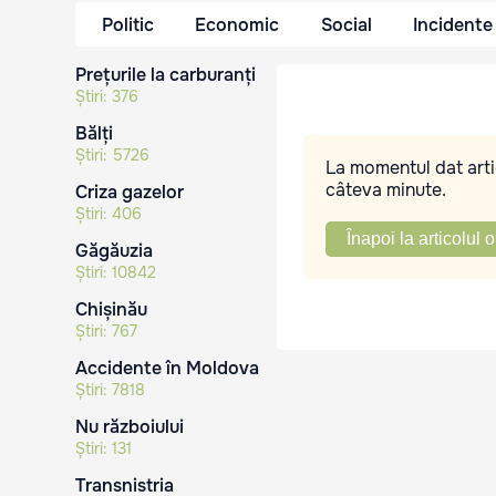
Politic
Economic
Social
Incidente
Prețurile la carburanți
Știri:
376
Bălți
Știri:
5726
La momentul dat artic
câteva minute.
Criza gazelor
Știri:
406
Înapoi la articolul o
Găgăuzia
Știri:
10842
Chișinău
Știri:
767
Accidente în Moldova
Știri:
7818
Nu războiului
Știri:
131
Transnistria