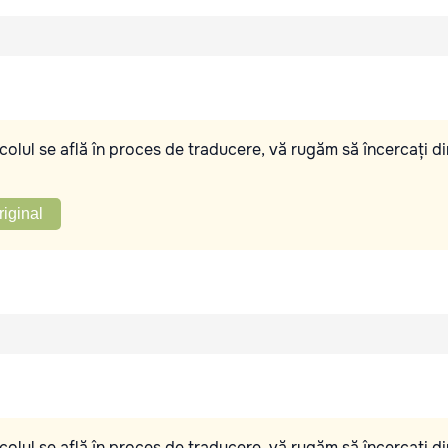
olul se află în proces de traducere, vă rugăm să încercați di
riginal
olul se află în proces de traducere, vă rugăm să încercați di