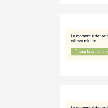
La momentul dat artic
câteva minute.
Înapoi la articolul o
La momentul dat artic