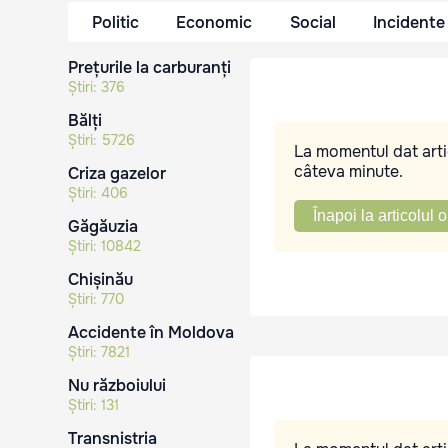
Politic
Economic
Social
Incidente
Prețurile la carburanți
Știri:
376
Bălți
Știri:
5726
La momentul dat artic
câteva minute.
Criza gazelor
Știri:
406
Înapoi la articolul o
Găgăuzia
Știri:
10842
Chișinău
Știri:
770
Accidente în Moldova
Știri:
7821
Nu războiului
Știri:
131
Transnistria