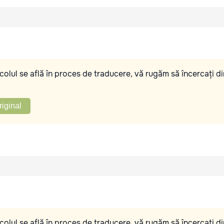
olul se află în proces de traducere, vă rugăm să încercați di
riginal
olul se află în proces de traducere, vă rugăm să încercați di