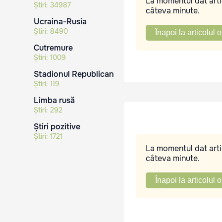
La momentul dat artic
Știri:
34987
câteva minute.
Ucraina-Rusia
Știri:
8490
Înapoi la articolul o
Cutremure
Știri:
1009
Stadionul Republican
Știri:
119
Limba rusă
Știri:
292
Știri pozitive
Știri:
1721
La momentul dat artic
câteva minute.
Înapoi la articolul o