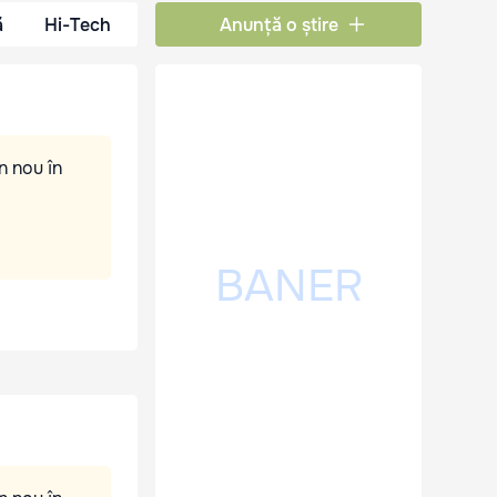
ă
Hi-Tech
Anunță o știre
n nou în