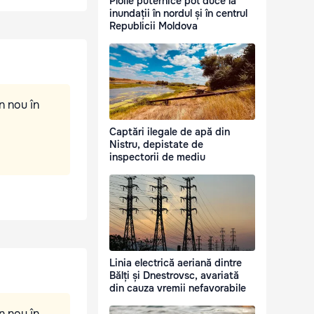
Ploile puternice pot duce la
inundații în nordul și în centrul
Republicii Moldova
n nou în
Captări ilegale de apă din
Nistru, depistate de
inspectorii de mediu
Linia electrică aeriană dintre
Bălți și Dnestrovsc, avariată
din cauza vremii nefavorabile
n nou în