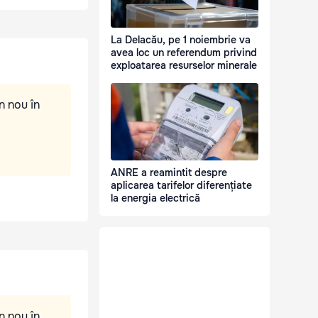
La Delacău, pe 1 noiembrie va
avea loc un referendum privind
exploatarea resurselor minerale
n nou în
ANRE a reamintit despre
aplicarea tarifelor diferențiate
la energia electrică
n nou în