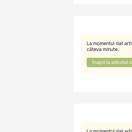
La momentul dat artic
câteva minute.
Înapoi la articolul o
La momentul dat artic