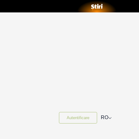
⌵
RO
Autentificare