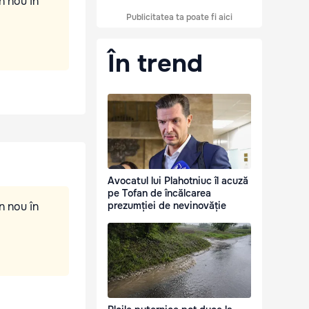
n nou în
Publicitatea ta poate fi aici
În trend
Avocatul lui Plahotniuc îl acuză
pe Tofan de încălcarea
n nou în
prezumției de nevinovăție