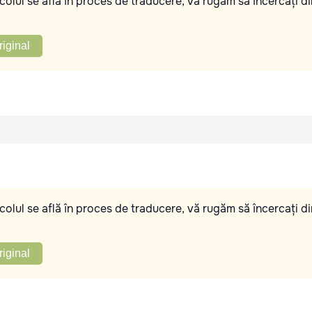
olul se află în proces de traducere, vă rugăm să încercați di
riginal
olul se află în proces de traducere, vă rugăm să încercați di
riginal