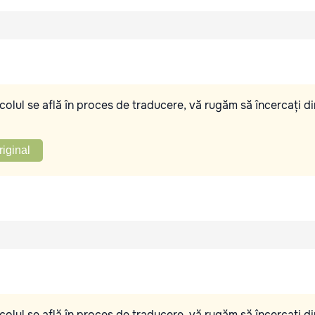
olul se află în proces de traducere, vă rugăm să încercați di
riginal
olul se află în proces de traducere, vă rugăm să încercați di