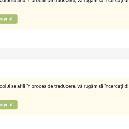
olul se află în proces de traducere, vă rugăm să încercați di
riginal
olul se află în proces de traducere, vă rugăm să încercați di
riginal