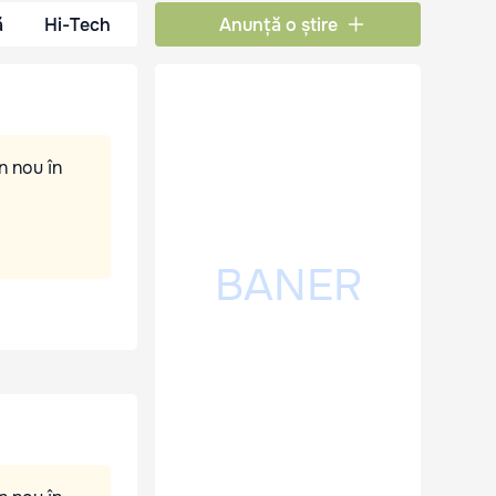
ă
Hi-Tech
Anunță o știre
n nou în