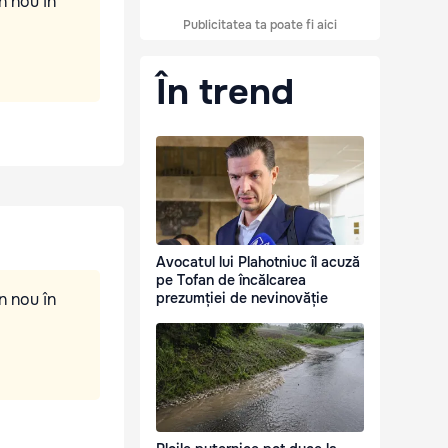
n nou în
Publicitatea ta poate fi aici
În trend
Avocatul lui Plahotniuc îl acuză
pe Tofan de încălcarea
n nou în
prezumției de nevinovăție