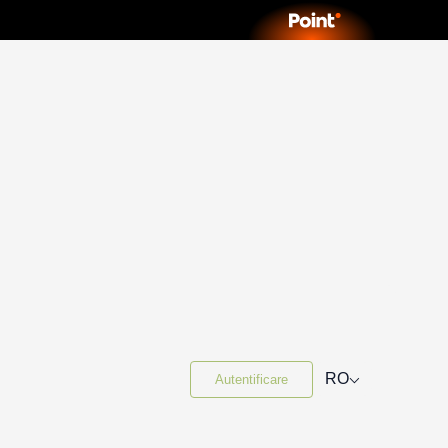
⌵
RO
Autentificare