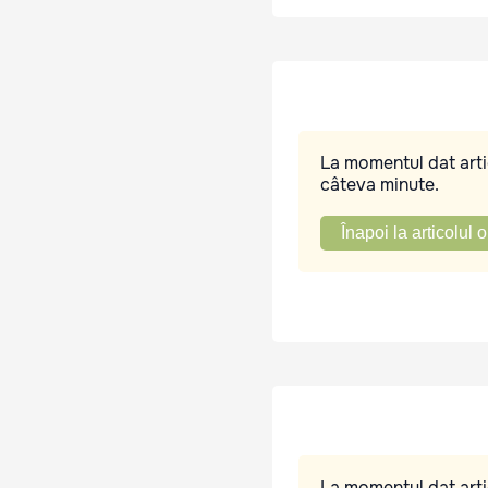
La momentul dat artic
câteva minute.
Înapoi la articolul o
La momentul dat artic