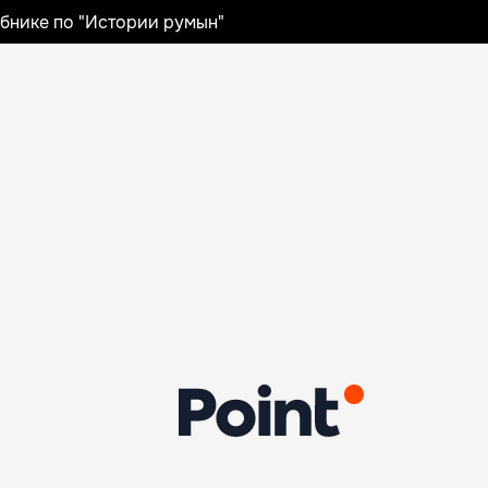
ебнике по "Истории румын"