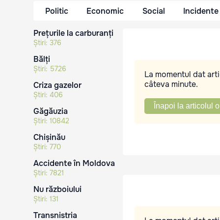
Politic
Economic
Social
Incidente
Prețurile la carburanți
Știri:
376
Bălți
Știri:
5726
La momentul dat artic
câteva minute.
Criza gazelor
Știri:
406
Înapoi la articolul o
Găgăuzia
Știri:
10842
Chișinău
Știri:
770
Accidente în Moldova
Știri:
7821
Nu războiului
Știri:
131
Transnistria