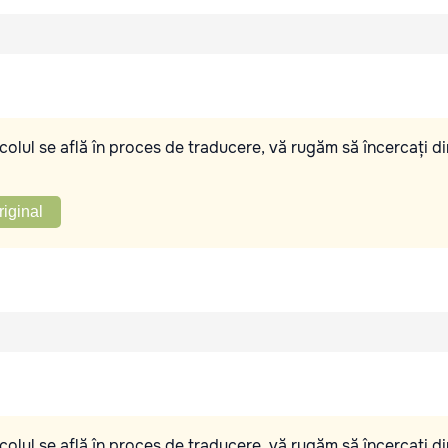
olul se află în proces de traducere, vă rugăm să încercați di
riginal
olul se află în proces de traducere, vă rugăm să încercați di