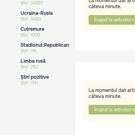
La momentul dat artic
Știri:
34987
câteva minute.
Ucraina-Rusia
Știri:
8490
Înapoi la articolul o
Cutremure
Știri:
1009
Stadionul Republican
Știri:
119
Limba rusă
Știri:
292
Știri pozitive
Știri:
1721
La momentul dat artic
câteva minute.
Înapoi la articolul o