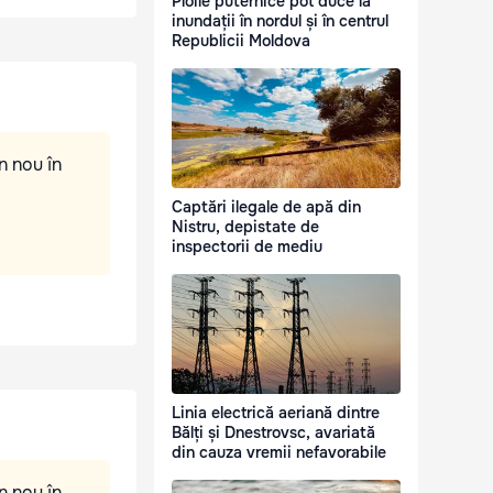
Ploile puternice pot duce la
inundații în nordul și în centrul
Republicii Moldova
n nou în
Captări ilegale de apă din
Nistru, depistate de
inspectorii de mediu
Linia electrică aeriană dintre
Bălți și Dnestrovsc, avariată
din cauza vremii nefavorabile
n nou în