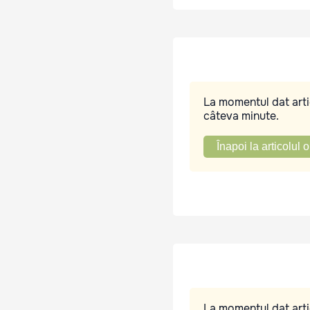
La momentul dat artic
câteva minute.
Înapoi la articolul o
La momentul dat artic