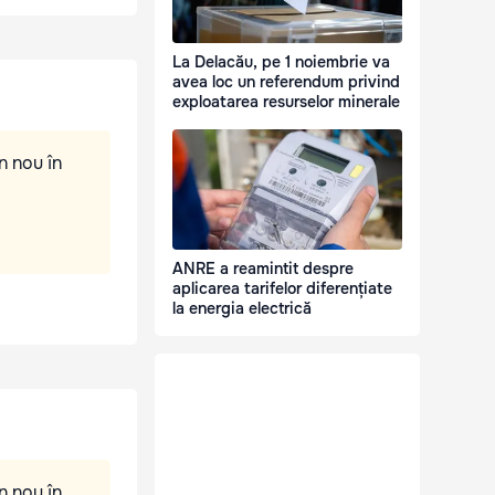
La Delacău, pe 1 noiembrie va
avea loc un referendum privind
exploatarea resurselor minerale
n nou în
ANRE a reamintit despre
aplicarea tarifelor diferențiate
la energia electrică
n nou în