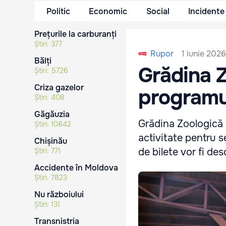
Politic
Economic
Social
Incidente
Prețurile la carburanți
Știri:
377
1 iunie 2026
Rupor
Bălți
Grădina Z
Știri:
5726
Criza gazelor
programu
Știri:
408
Găgăuzia
Grădina Zoologică 
Știri:
10842
activitate pentru s
Chișinău
de bilete vor fi de
Știri:
771
Accidente în Moldova
Știri:
7823
Nu războiului
Știri:
131
Transnistria