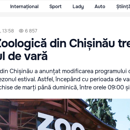
Internațional
Sport
Lady
Auto
Științ
, 13:58
6 857
oologică din Chișinău tr
l de vară
din Chișinău a anunțat modificarea programului 
ezonul estival. Astfel, începând cu perioada de va
schise de marți până duminică, între orele 09:00 ș