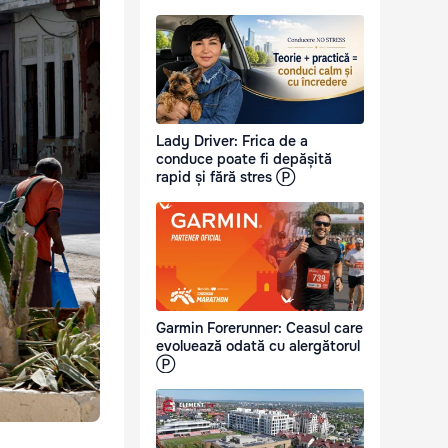
Lady Driver: Frica de a
conduce poate fi depășită
rapid și fără stres Ⓟ
Garmin Forerunner: Ceasul care
evoluează odată cu alergătorul
Ⓟ