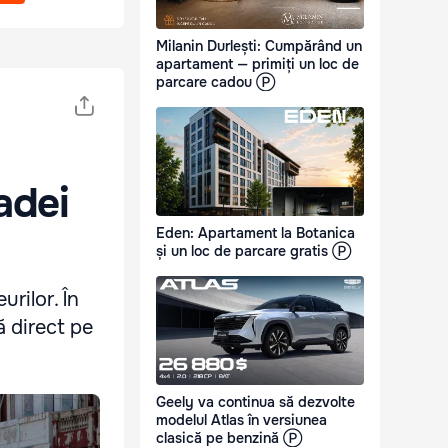
Milanin Durlești: Cumpărând un
apartament — primiți un loc de
parcare cadou Ⓟ
adei
Eden: Apartament la Botanica
și un loc de parcare gratis Ⓟ
urilor. În
ă direct pe
Geely va continua să dezvolte
modelul Atlas în versiunea
clasică pe benzină Ⓟ