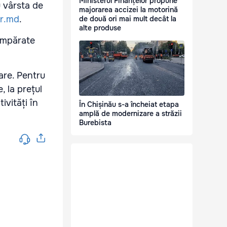
Ministerul Finanțelor propune
u vârsta de
majorarea accizei la motorină
r.md
.
de două ori mai mult decât la
alte produse
cumpărate
are. Pentru
, la prețul
ivități în
În Chișinău s-a încheiat etapa
amplă de modernizare a străzii
Burebista