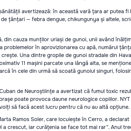
sănătății avertizează: în această vară țara ar putea fi 
 de țânțari — febra dengue, chikungunya și altele, scri
, din cauza munților uriași de gunoi, unii având înălți
 a problemelor în aprovizionarea cu apă, numărul țânțar
ă crește. Una dintre gropile de gunoi stradale din Hav
oximativ 11 mașini parcate una lângă alta, se mențion
arcă în cele din urmă să scoată gunoiul singuri, folosi
 Cuban de Neuroștiințe a avertizat că fumul toxic rezul
 orașe poate provoca daune neurologice copiilor. NYT 
oiți să facă acest lucru pentru că nu au altă opțiune.
arta Ramos Soler, care locuiește în Cerro, a declarat
l a crescut, iar curățenia se face tot mai rar”. Anul tre