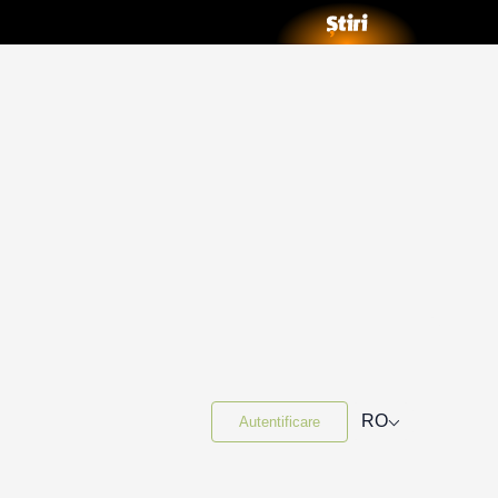
⌵
RO
Autentificare