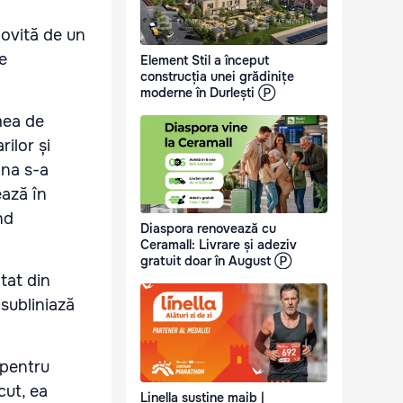
lovită de un
e
Element Stil a început
construcția unei grădinițe
moderne în Durlești Ⓟ
mea de
ilor și
ana s-a
ează în
nd
Diaspora renovează cu
Ceramall: Livrare și adeziv
gratuit doar în August Ⓟ
tat din
subliniază
 pentru
cut, ea
Linella susține maib |