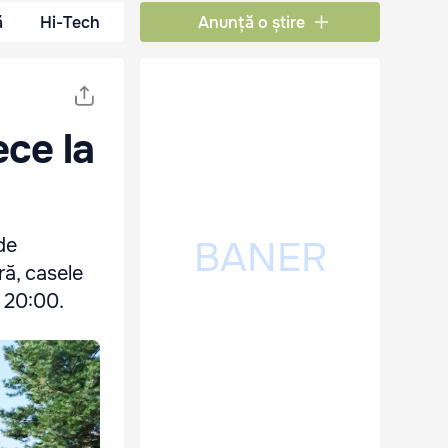
ă
Hi-Tech
Anunță o știre
ece la
de
ră, casele
i 20:00.