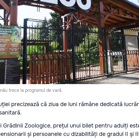
inău trece la programul de vară.
uției precizează că ziua de luni rămâne dedicată lucrăr
 sanitară.
ei Grădinii Zoologice, prețul unui bilet pentru adulți es
 pensionarii și persoanele cu dizabilități de gradul II și II