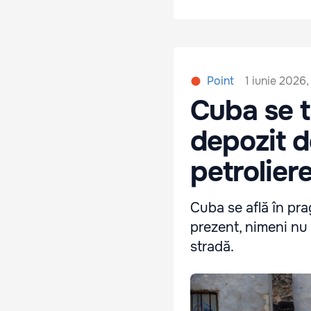
1 iunie 2026,
Point
Cuba se t
depozit d
petrolier
Cuba se află în pra
prezent, nimeni nu 
stradă.