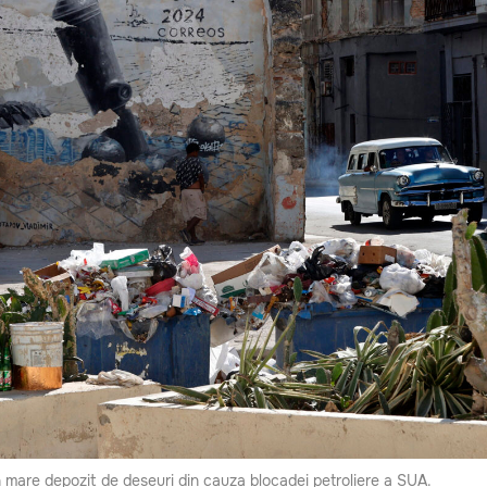
 mare depozit de deșeuri din cauza blocadei petroliere a SUA.