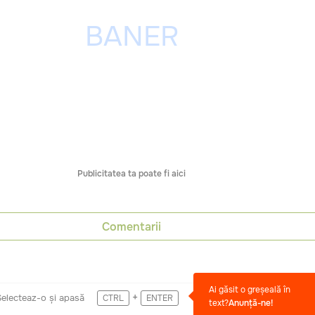
Publicitatea ta poate fi aici
Comentarii
Ai găsit o greșeală în
+
Selecteaz-o și apasă
CTRL
ENTER
text?
Anunță-ne!