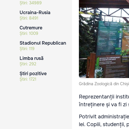
Știri:
34989
Ucraina-Rusia
Știri:
8491
Cutremure
Știri:
1009
Stadionul Republican
Știri:
119
Limba rusă
Știri:
292
Știri pozitive
Știri:
1721
Grădina Zoologică din Chiș
Reprezentanții instit
întreținere și va fi zi
Potrivit administrați
lei. Copiii, studenții,