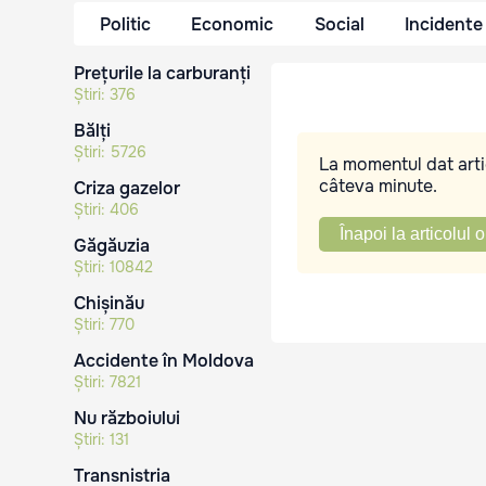
Politic
Economic
Social
Incidente
Prețurile la carburanți
Știri:
376
Bălți
Știri:
5726
La momentul dat artic
câteva minute.
Criza gazelor
Știri:
406
Înapoi la articolul o
Găgăuzia
Știri:
10842
Chișinău
Știri:
770
Accidente în Moldova
Știri:
7821
Nu războiului
Știri:
131
Transnistria