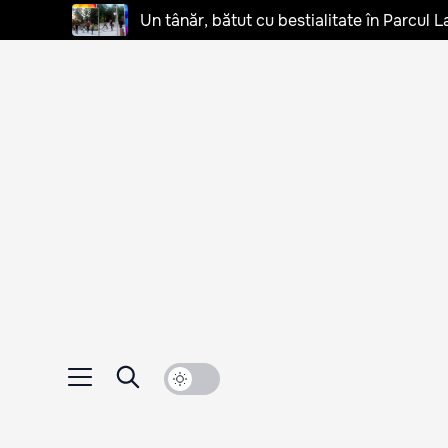
Un tânăr, bătut cu bestialitate în Parcul L