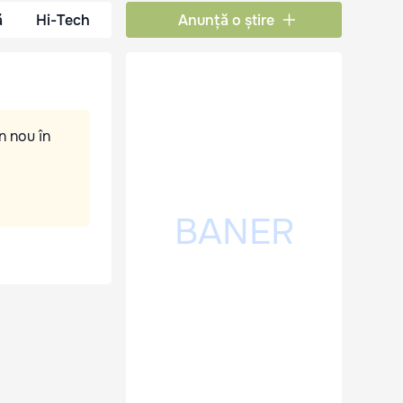
ă
Hi-Tech
Anunță o știre
n nou în