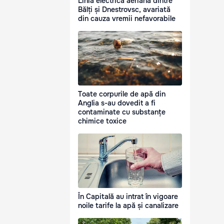
Linia electrică aeriană dintre
Bălți și Dnestrovsc, avariată
din cauza vremii nefavorabile
Toate corpurile de apă din
Anglia s-au dovedit a fi
contaminate cu substanțe
chimice toxice
În Capitală au intrat în vigoare
noile tarife la apă și canalizare