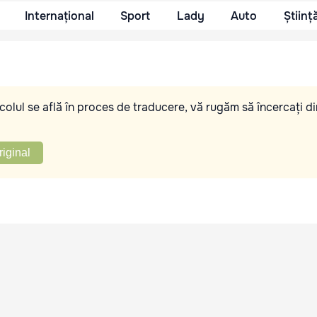
Internațional
Sport
Lady
Auto
Științ
olul se află în proces de traducere, vă rugăm să încercați di
riginal