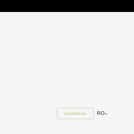
⌵
RO
Autentificare