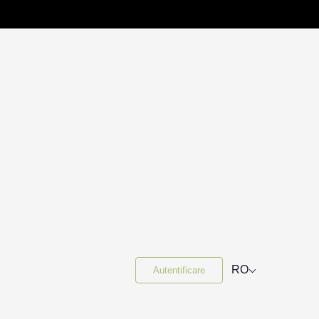
⌵
RO
Autentificare