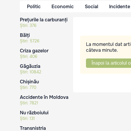
Politic
Economic
Social
Incidente
Prețurile la carburanți
Știri:
376
Bălți
Știri:
5726
La momentul dat artic
câteva minute.
Criza gazelor
Știri:
406
Înapoi la articolul o
Găgăuzia
Știri:
10842
Chișinău
Știri:
770
Accidente în Moldova
Știri:
7821
Nu războiului
Știri:
131
Transnistria