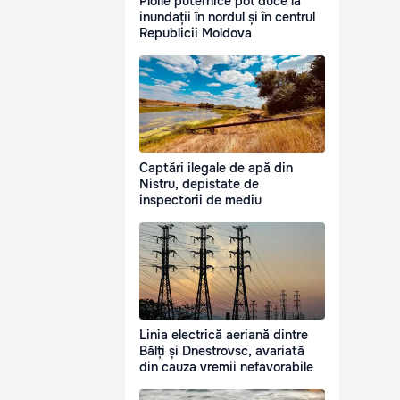
Ploile puternice pot duce la
inundații în nordul și în centrul
Republicii Moldova
Captări ilegale de apă din
Nistru, depistate de
inspectorii de mediu
Linia electrică aeriană dintre
Bălți și Dnestrovsc, avariată
din cauza vremii nefavorabile