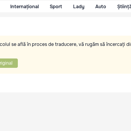
Internațional
Sport
Lady
Auto
Științ
olul se află în proces de traducere, vă rugăm să încercați di
riginal