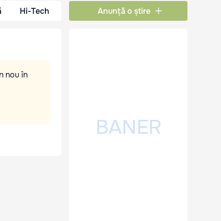
ă
Hi-Tech
Anunță o știre
n nou în