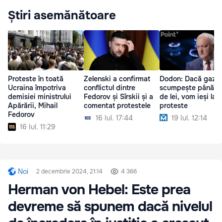
Știri asemănătoare
Proteste în toată
Zelenski a confirmat
Dodon: Dacă gazul
Ucraina împotriva
conflictul dintre
scumpește până la
demisiei ministrului
Fedorov și Sîrskii și a
de lei, vom ieși la
Apărării, Mihail
comentat protestele
proteste
Fedorov
16 Iul. 17:44
19 Iul. 12:14
16 Iul. 11:29
Noi
2 decembrie 2024, 21:14
4 366
Herman von Hebel: Este prea
devreme să spunem dacă nivelul