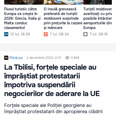
Fluxul turistic către
O insulă grecească
Turiștii moldoveni,
Europa va crește în
preferată de turiștii
avertizați cu privire
2026: Grecia, Italia și
moldoveni surprinde
posibile întârzieri î
Malta conduc
prin prețurile la cazare
aeroporturile din
clasamentul
și mâncare
Europa
10 Iul. 18:39
7 Iul. 08:34
7 Iul. 08:18
Meduza
2 decembrie 2024, 21:21
11 848
La Tbilisi, forțele speciale au
împrăștiat protestatarii
împotriva suspendării
negocierilor de aderare la UE
Forțele speciale ale Poliției georgiene au
împrăștiat protestatarii din apropierea clădirii