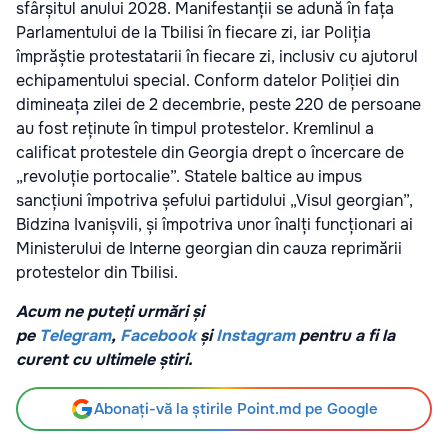
sfârșitul anului 2028. Manifestanții se adună în fața
Parlamentului de la Tbilisi în fiecare zi, iar Poliția
împrăștie protestatarii în fiecare zi, inclusiv cu ajutorul
echipamentului special. Conform datelor Poliției din
dimineața zilei de 2 decembrie, peste 220 de persoane
au fost reținute în timpul protestelor. Kremlinul a
calificat protestele din Georgia drept o încercare de
„revoluție portocalie”. Statele baltice au impus
sancțiuni împotriva șefului partidului „Visul georgian”,
Bidzina Ivanișvili, și împotriva unor înalți funcționari ai
Ministerului de Interne georgian din cauza reprimării
protestelor din Tbilisi.
Acum ne puteți urmări și
pe
Telegram
,
Facebook
și
Instagram
pentru a fi la
curent cu ultimele știri.
Abonați-vă la știrile Point.md pe Google