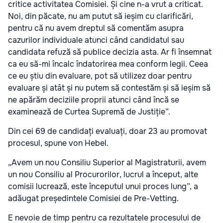
critice activitatea Comisiei. Și cine n-a vrut a criticat.
Noi, din păcate, nu am putut să ieșim cu clarificări,
pentru că nu avem dreptul să comentăm asupra
cazurilor individuale atunci când candidatul sau
candidata refuză să publice decizia asta. Ar fi însemnat
ca eu să-mi încalc îndatorirea mea conform legii. Ceea
ce eu știu din evaluare, pot să utilizez doar pentru
evaluare și atât și nu putem să contestăm și să ieșim să
ne apărăm deciziile proprii atunci când încă se
examinează de Curtea Supremă de Justiție”.
Din cei 69 de candidați evaluați, doar 23 au promovat
procesul, spune von Hebel.
„Avem un nou Consiliu Superior al Magistraturii, avem
un nou Consiliu al Procurorilor, lucrul a început, alte
comisii lucrează, este începutul unui proces lung”, a
adăugat președintele Comisiei de Pre-Vetting.
E nevoie de timp pentru ca rezultatele procesului de