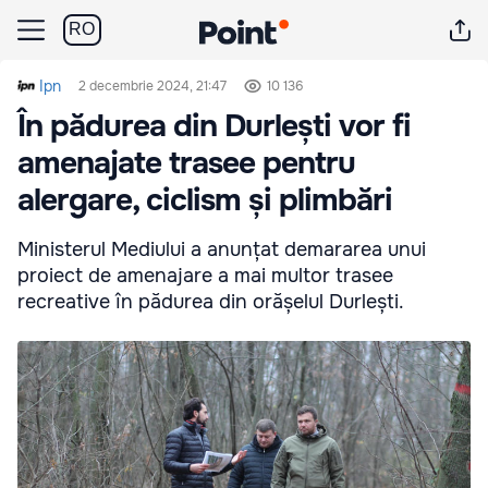
RO
Ipn
2 decembrie 2024, 21:47
10 136
În pădurea din Durlești vor fi
amenajate trasee pentru
alergare, ciclism și plimbări
Ministerul Mediului a anunțat demararea unui
proiect de amenajare a mai multor trasee
recreative în pădurea din orășelul Durlești.