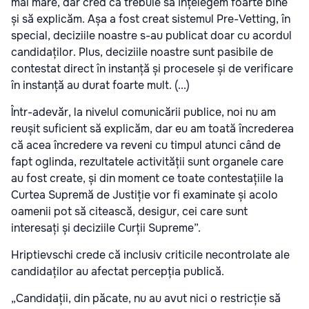
mai mare, dar cred că trebuie să înțelegem foarte bine
și să explicăm. Așa a fost creat sistemul Pre-Vetting, în
special, deciziile noastre s-au publicat doar cu acordul
candidaților. Plus, deciziile noastre sunt pasibile de
contestat direct în instanță și procesele și de verificare
în instanță au durat foarte mult. (...)
Într-adevăr, la nivelul comunicării publice, noi nu am
reușit suficient să explicăm, dar eu am toată încrederea
că acea încredere va reveni cu timpul atunci când de
fapt oglinda, rezultatele activității sunt organele care
au fost create, și din moment ce toate contestațiile la
Curtea Supremă de Justiție vor fi examinate și acolo
oamenii pot să citească, desigur, cei care sunt
interesați și deciziile Curții Supreme”.
Hriptievschi crede că inclusiv criticile necontrolate ale
candidaților au afectat percepția publică.
„Candidații, din păcate, nu au avut nici o restricție să