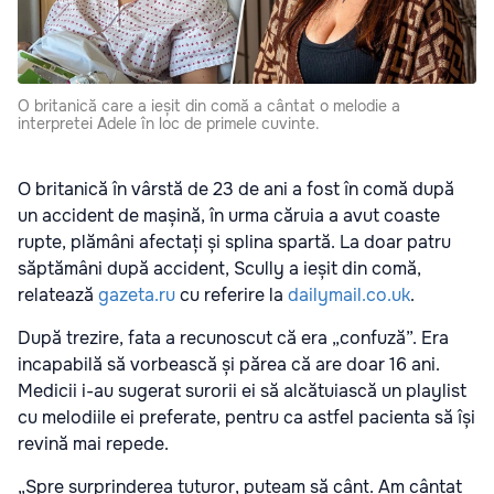
O britanică care a ieșit din comă a cântat o melodie a
interpretei Adele în loc de primele cuvinte.
O britanică în vârstă de 23 de ani a fost în comă după
un accident de mașină, în urma căruia a avut coaste
rupte, plămâni afectați și splina spartă. La doar patru
săptămâni după accident, Scully a ieșit din comă,
relatează
gazeta.ru
cu referire la
dailymail.co.uk
.
După trezire, fata a recunoscut că era „confuză”. Era
incapabilă să vorbească și părea că are doar 16 ani.
Medicii i-au sugerat surorii ei să alcătuiască un playlist
cu melodiile ei preferate, pentru ca astfel pacienta să își
revină mai repede.
„Spre surprinderea tuturor, puteam să cânt. Am cântat