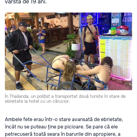
vârstă de 19 ani.
În Thailanda, un polițist a transportat două turiste în stare de
ebrietate la hotel cu un cărucior.
Ambele fete erau într-o stare avansată de ebrietate,
încât nu se puteau ține pe picioare. Se pare că ele
petrecuseră toată seara în barurile din apropiere, a