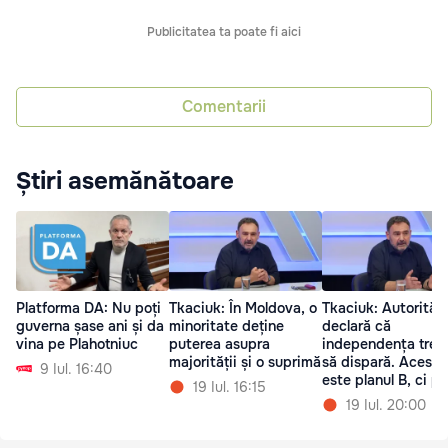
Publicitatea ta poate fi aici
Comentarii
Știri asemănătoare
Platforma DA: Nu poți
Tkaciuk: În Moldova, o
Tkaciuk: Autorități
guverna șase ani și da
minoritate deține
declară că
vina pe Plahotniuc
puterea asupra
independența treb
majorității și o suprimă
să dispară. Acesta
9 Iul. 16:40
este planul B, ci pl
19 Iul. 16:15
A
19 Iul. 20:00