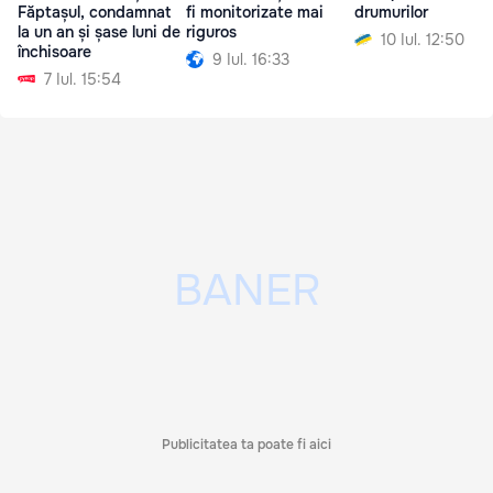
Făptașul, condamnat
fi monitorizate mai
drumurilor
la un an și șase luni de
riguros
10 Iul. 12:50
închisoare
9 Iul. 16:33
7 Iul. 15:54
Publicitatea ta poate fi aici