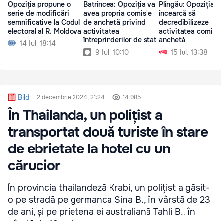
Opoziția propune o
Batrîncea: Opoziția va
Plîngău: Opoziția
serie de modificări
avea propria comisie
încearcă să
semnificative la Codul
de anchetă privind
decredibilizeze
electoral al R. Moldova
activitatea
activitatea comisi
întreprinderilor de stat
anchetă
14 Iul. 18:14
9 Iul. 10:10
15 Iul. 13:38
Bild
2 decembrie 2024, 21:24
14 985
În Thailanda, un polițist a
transportat două turiste în stare
de ebrietate la hotel cu un
cărucior
În provincia thailandeză Krabi, un polițist a găsit-
o pe stradă pe germanca Sina B., în vârstă de 23
de ani, și pe prietena ei australiană Tahli B., în