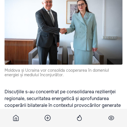
Moldova și Ucraina vor consolida cooperarea în domeniul
energiei și mediului înconjurător.
Discuțiile s-au concentrat pe consolidarea rezilienței
regionale, securitatea energetică și aprofundarea
cooperării bilaterale în contextul provocărilor generate
de războiul din Ucraina, transmite
moldpres.md
.
Oficialii au făcut schimb de opinii privind crizele recente