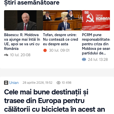
Știri asemănătoare
Băsescu: R. Moldova
Tofan, despre unire:
PCRM pune
va ajunge mai întâi în
Nu contează ce cred
responsabilitatea
UE, apoi se va uni cu
eu despre asta
pentru criza din
România
Moldova pe seama
30 Iul. 09:01
partidului de
10 Iul. 20:08
guvernare și a Mai
24 Iul. 13:28
Sandu
Unian
28 aprilie 2026, 19:52
10 498
Cele mai bune destinații și
trasee din Europa pentru
călătorii cu bicicleta în acest an