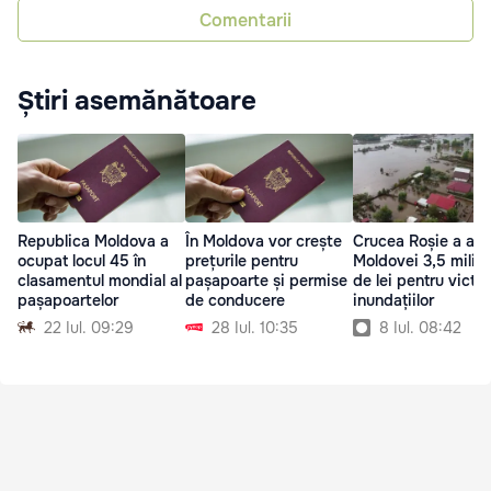
Comentarii
Știri asemănătoare
Republica Moldova a
În Moldova vor crește
Crucea Roșie a alo
ocupat locul 45 în
prețurile pentru
Moldovei 3,5 milio
clasamentul mondial al
pașapoarte și permise
de lei pentru victi
pașapoartelor
de conducere
inundațiilor
22 Iul. 09:29
28 Iul. 10:35
8 Iul. 08:42