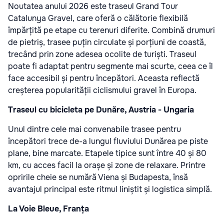
Noutatea anului 2026 este traseul Grand Tour
Catalunya Gravel, care oferă o călătorie flexibilă
împărțită pe etape cu terenuri diferite. Combină drumuri
de pietriș, trasee puțin circulate și porțiuni de coastă,
trecând prin zone adesea ocolite de turiști. Traseul
poate fi adaptat pentru segmente mai scurte, ceea ce îl
face accesibil și pentru începători. Aceasta reflectă
creșterea popularității ciclismului gravel în Europa.
Traseul cu bicicleta pe Dunăre, Austria - Ungaria
Unul dintre cele mai convenabile trasee pentru
începători trece de-a lungul fluviului Dunărea pe piste
plane, bine marcate. Etapele tipice sunt între 40 și 80
km, cu acces facil la orașe și zone de relaxare. Printre
opririle cheie se numără Viena și Budapesta, însă
avantajul principal este ritmul liniștit și logistica simplă.
La Voie Bleue, Franța