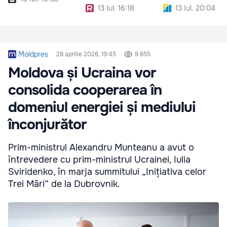
13 Iul. 16:18
13 Iul. 20:04
Moldpres
28 aprilie 2026, 19:45
9 655
Moldova și Ucraina vor
consolida cooperarea în
domeniul energiei și mediului
înconjurător
Prim-ministrul Alexandru Munteanu a avut o
întrevedere cu prim-ministrul Ucrainei, Iulia
Sviridenko, în marja summitului „Inițiativa celor
Trei Mări” de la Dubrovnik.