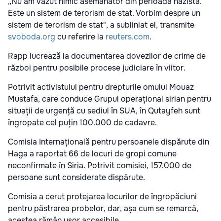
„Nu am văzut nimic asemănător din perioada nazistă.
Este un sistem de terorism de stat. Vorbim despre un
sistem de terorism de stat", a subliniat el, transmite
svoboda.org
cu referire la
reuters.com
.
Rapp lucrează la documentarea dovezilor de crime de
război pentru posibile procese judiciare în viitor.
Potrivit activistului pentru drepturile omului Mouaz
Mustafa, care conduce Grupul operațional sirian pentru
situații de urgență cu sediul în SUA, în Qutayfeh sunt
îngropate cel puțin 100.000 de cadavre.
Comisia Internațională pentru persoanele dispărute din
Haga a raportat 66 de locuri de gropi comune
neconfirmate în Siria. Potrivit comisiei, 157.000 de
persoane sunt considerate dispărute.
Comisia a cerut protejarea locurilor de îngropăciuni
pentru păstrarea probelor, dar, așa cum se remarcă,
acestea rămân ușor accesibile.