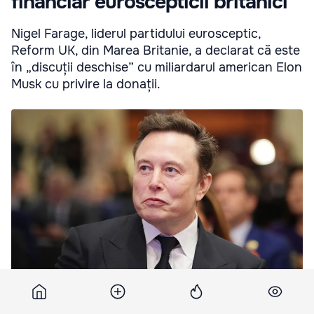
financiar euroscepticii britanici
Nigel Farage, liderul partidului eurosceptic,
Reform UK, din Marea Britanie, a declarat că este
în „discuții deschise” cu miliardarul american Elon
Musk cu privire la donații.
Elon Musk ar putea susține financiar euroscepticii britanici.