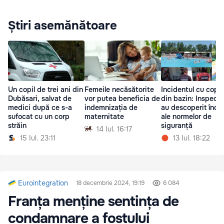
Știri asemănătoare
Un copil de trei ani din
Femeile necăsătorite
Incidentul cu copil
Dubăsari, salvat de
vor putea beneficia de
din bazin: Inspecto
medici după ce s-a
indemnizația de
au descoperit încăl
sufocat cu un corp
maternitate
ale normelor de
străin
siguranță
14 Iul. 16:17
15 Iul. 23:11
13 Iul. 18:22
Eurointegration
18 decembrie 2024, 19:19
6 084
Franța menține sentința de
condamnare a fostului