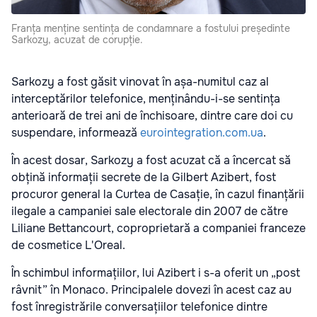
Franța menține sentința de condamnare a fostului președinte
Sarkozy, acuzat de corupție.
Sarkozy a fost găsit vinovat în așa-numitul caz al
interceptărilor telefonice, menținându-i-se sentința
anterioară de trei ani de închisoare, dintre care doi cu
suspendare, informează
eurointegration.com.ua
.
În acest dosar, Sarkozy a fost acuzat că a încercat să
obțină informații secrete de la Gilbert Azibert, fost
procuror general la Curtea de Casație, în cazul finanțării
ilegale a campaniei sale electorale din 2007 de către
Liliane Bettancourt, coproprietară a companiei franceze
de cosmetice L'Oreal.
În schimbul informațiilor, lui Azibert i s-a oferit un „post
râvnit” în Monaco. Principalele dovezi în acest caz au
fost înregistrările conversațiilor telefonice dintre