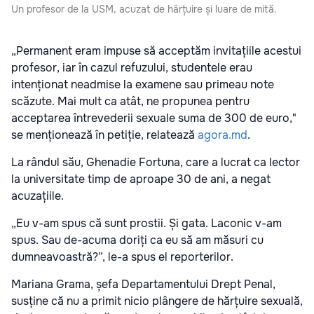
Un profesor de la USM, acuzat de hărțuire și luare de mită.
„Permanent eram impuse să acceptăm invitațiile acestui
profesor, iar în cazul refuzului, studentele erau
intenționat neadmise la examene sau primeau note
scăzute. Mai mult ca atât, ne propunea pentru
acceptarea întrevederii sexuale suma de 300 de euro,"
se menționează în petiție, relatează
agora.md
.
La rândul său, Ghenadie Fortuna, care a lucrat ca lector
la universitate timp de aproape 30 de ani, a negat
acuzațiile.
„Eu v-am spus că sunt prostii. Și gata. Laconic v-am
spus. Sau de-acuma doriți ca eu să am măsuri cu
dumneavoastră?”, le-a spus el reporterilor.
Mariana Grama, șefa Departamentului Drept Penal,
susține că nu a primit nicio plângere de hărțuire sexuală,