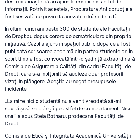
deși recunoaște că au ajuns la urechile ei astfel de
informații. Potrivit acesteia, Procuratura Anticorupție a
fost sesizată cu privire la acuzațiile luării de mită.
În ultimii cinci ani peste 300 de studente ale Facultății
de Drept au depus cerere de exmatriculare din propria
inițiativă. Cazul a ajuns în spațiul public după ce a fost
publicată scrisoarea anonimă din partea studentelor. În
scurt timp a fost convocată într-o ședință extraordinară
Comisia de Asigurare a Calității din cadru Facultății de
Drept, care s-a mulțumit să audieze doar profesorii
vizați în plângere. Aceștia au negat presupusele
incidente.
„La mine nici o studentă nu a venit vreodată să-mi
spună și să se plângă pe astfel de comportament. Nici
una”, a spus Stela Botnaru, prodecana Facultății de
Drept.
Comisia de Etică și Integritate Academică Universității