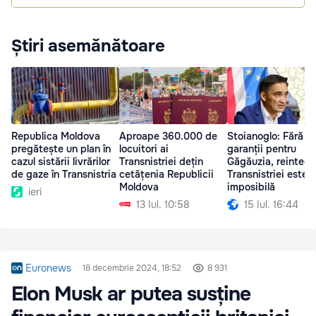
Știri asemănătoare
Republica Moldova
Aproape 360.000 de
Stoianoglo: Fără
pregătește un plan în
locuitori ai
garanții pentru
cazul sistării livrărilor
Transnistriei dețin
Găgăuzia, reintegr
de gaze în Transnistria
cetățenia Republicii
Transnistriei este
Moldova
imposibilă
ieri
13 Iul. 10:58
15 Iul. 16:44
Euronews
18 decembrie 2024, 18:52
8 931
Elon Musk ar putea susține