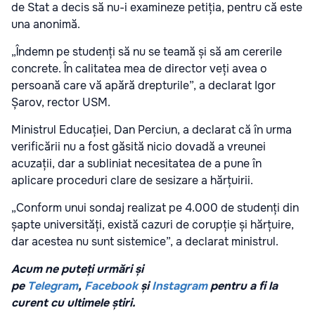
de Stat a decis să nu-i examineze petiția, pentru că este
una anonimă.
„Îndemn pe studenți să nu se teamă și să am cererile
concrete. În calitatea mea de director veți avea o
persoană care vă apără drepturile”, a declarat Igor
Șarov, rector USM.
Ministrul Educației, Dan Perciun, a declarat că în urma
verificării nu a fost găsită nicio dovadă a vreunei
acuzații, dar a subliniat necesitatea de a pune în
aplicare proceduri clare de sesizare a hărțuirii.
„Conform unui sondaj realizat pe 4.000 de studenți din
șapte universități, există cazuri de corupție și hărțuire,
dar acestea nu sunt sistemice”, a declarat ministrul.
Acum ne puteți urmări și
pe
Telegram
,
Facebook
și
Instagram
pentru a fi la
curent cu ultimele știri.