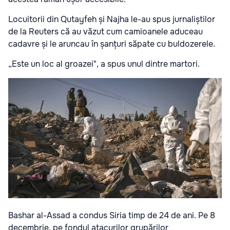
Locuitorii din Qutayfeh și Najha le-au spus jurnaliștilor
de la Reuters că au văzut cum camioanele aduceau
cadavre și le aruncau în șanțuri săpate cu buldozerele.
„Este un loc al groazei", a spus unul dintre martori.
Bashar al-Assad a condus Siria timp de 24 de ani. Pe 8
decembrie, pe fondul atacurilor grupărilor