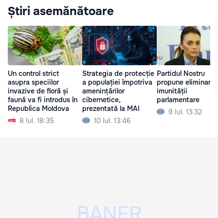
Știri asemănătoare
Un control strict
Strategia de protecție
Partidul Nostru
asupra speciilor
a populației împotriva
propune eliminare
invazive de floră și
amenințărilor
imunității
faună va fi introdus în
cibernetice,
parlamentare
Republica Moldova
prezentată la MAI
9 Iul. 13:32
8 Iul. 18:35
10 Iul. 13:46