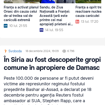
Franța a activat planul
Sandu, de Ziua
Franța a oprit trei
Orsec din cauza celui
Națională a Franței:
reactoare nucleare
de-al treilea val de
Această țară este
cauza caniculei
caniculă extremă
printre cei mai
13 Iul. 17:20
apropiați prieteni ai
10 Iul. 21:55
noștri
14 Iul. 19:55
Svoboda
18 decembrie 2024, 19:09
6 796
În Siria au fost descoperite gropi
comune în apropiere de Damasc
Peste 100.000 de persoane ar fi putut deveni
victime ale represiunilor regimului fostului
președinte Bashar al-Assad, a declarat pe 18
decembrie pentru agenția Reuters fostul
ambasador al SUA, Stephen Rapp, care a