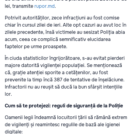
lei, transmite
rupor.md
.
Potrivit autorităților, zece infracțiuni au fost comise
chiar în cursul zilei de ieri. Alte opt cazuri au avut loc în
zilele precedente, însă victimele au sesizat Poliția abia
acum, ceea ce complică semnificativ elucidarea
faptelor pe urme proaspete.
În ciuda statisticilor îngrijorătoare, s-au evitat pierderi
majore datorită vigilenței populației. Se menționează
că, grație atenției sporite a cetățenilor, au fost
prevenite la timp încă 387 de tentative de înșelăciune.
Infractorii nu au reușit să ducă la bun sfârșit intențiile
lor.
Cum să te protejezi: reguli de siguranță de la Poliție
Oamenii legii îndeamnă locuitorii țării să rămână extrem
de vigilenți și reamintesc regulile de bază ale igienei
digitale: