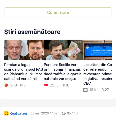
Comentarii
Știri asemănătoare
Perciun a legat
Perciun: Școlile vor
Locuitorii din Coșn
scandalul din jurul PAS
primi sprijin financiar,
cer referendum pe
de Plahotniuc: Nu mor
dacă tarifele la gazele
revocarea primarul
caii când vor câinii
naturale vor crește
Inițiativa, respinsă
CEC
9 Iul. 11:31
29 Iul. 11:30
16 Iul. 19:27
Realitatea
28 mai 2026, 17:02
35 440