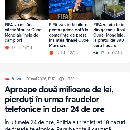
FIFA va înmâna
FIFA va vinde bilete
FIFA va vinde bucă
câștigătorilor Cupei
pentru prima dată la
din gazonul finalei
Mondiale inele de
conferința de presă
Cupei Mondiale 2
campioni
înaintea finalei Cupei
la prețul de 390 de
Mondiale
euro fiecare
17 Iul. 16:19
17 Iul. 22:23
13 Iul. 07:18
Rupor
28 mai 2026, 17:17
11 730
Aproape două milioane de lei,
pierduți în urma fraudelor
telefonice în doar 24 de ore
În ultimele 24 de ore, Poliția a înregistrat 18 cazuri
de fraude telefonice. Paguba totală cauzată