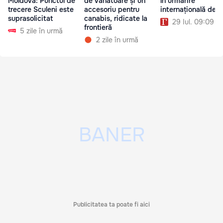
Moldova: Punctul de
de vânătoare și un
în urmărire
trecere Sculeni este
accesoriu pentru
internațională de R
suprasolicitat
canabis, ridicate la
29 Iul. 09:09
frontieră
5 zile în urmă
2 zile în urmă
Publicitatea ta poate fi aici