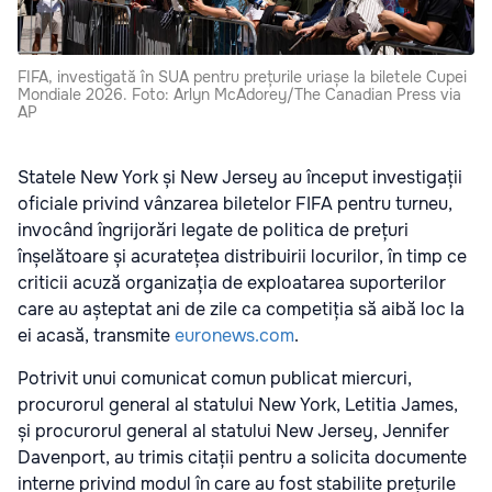
FIFA, investigată în SUA pentru prețurile uriașe la biletele Cupei
Mondiale 2026. Foto: Arlyn McAdorey/The Canadian Press via
AP
Statele New York și New Jersey au început investigații
oficiale privind vânzarea biletelor FIFA pentru turneu,
invocând îngrijorări legate de politica de prețuri
înșelătoare și acuratețea distribuirii locurilor, în timp ce
criticii acuză organizația de exploatarea suporterilor
care au așteptat ani de zile ca competiția să aibă loc la
ei acasă, transmite
euronews.com
.
Potrivit unui comunicat comun publicat miercuri,
procurorul general al statului New York, Letitia James,
și procurorul general al statului New Jersey, Jennifer
Davenport, au trimis citații pentru a solicita documente
interne privind modul în care au fost stabilite prețurile