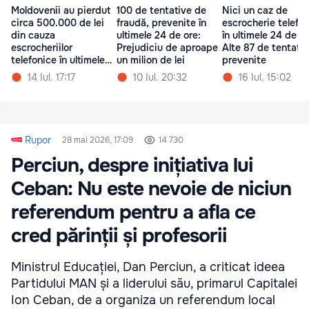
Moldovenii au pierdut
100 de tentative de
Nici un caz de
circa 500.000 de lei
fraudă, prevenite în
escrocherie telefo
din cauza
ultimele 24 de ore:
în ultimele 24 de or
escrocheriilor
Prejudiciu de aproape
Alte 87 de tentativ
telefonice în ultimele
un milion de lei
prevenite
24 de ore
14 Iul. 17:17
10 Iul. 20:32
16 Iul. 15:02
Rupor
28 mai 2026, 17:09
14 730
Perciun, despre inițiativa lui
Ceban: Nu este nevoie de niciun
referendum pentru a afla ce
cred părinții și profesorii
Ministrul Educației, Dan Perciun, a criticat ideea
Partidului MAN și a liderului său, primarul Capitalei
Ion Ceban, de a organiza un referendum local