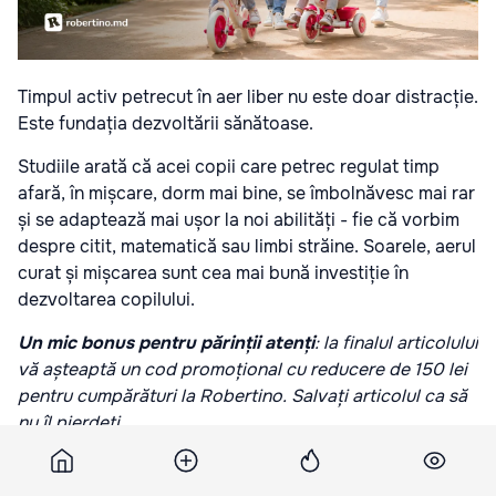
Timpul activ petrecut în aer liber nu este doar distracție.
Este fundația dezvoltării sănătoase.
Studiile arată că acei copii care petrec regulat timp
afară, în mișcare, dorm mai bine, se îmbolnăvesc mai rar
și se adaptează mai ușor la noi abilități - fie că vorbim
despre citit, matematică sau limbi străine. Soarele, aerul
curat și mișcarea sunt cea mai bună investiție în
dezvoltarea copilului.
Un mic bonus pentru părinții atenți
: la finalul articolului
vă așteaptă un cod promoțional cu reducere de 150 lei
pentru cumpărături la Robertino. Salvați articolul ca să
nu îl pierdeți.
În Chișinău există tot ce trebuie pentru asta: parcuri,
curți spațioase, alei largi în Buiucani și Rîșcani. Lipsește