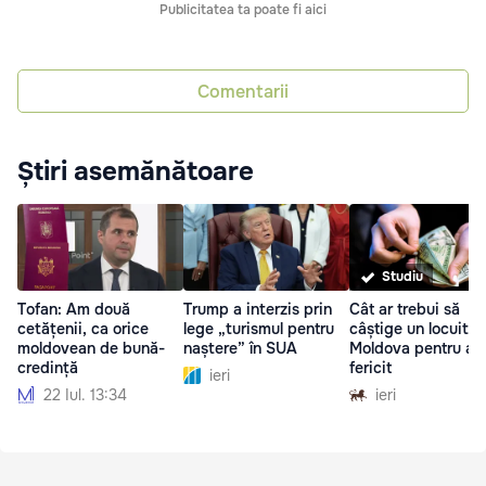
Publicitatea ta poate fi aici
Comentarii
Știri asemănătoare
Studiu
Tofan: Am două
Trump a interzis prin
Cât ar trebui să
cetățenii, ca orice
lege „turismul pentru
câștige un locuitor
moldovean de bună-
naștere” în SUA
Moldova pentru a f
credință
fericit
ieri
22 Iul. 13:34
ieri