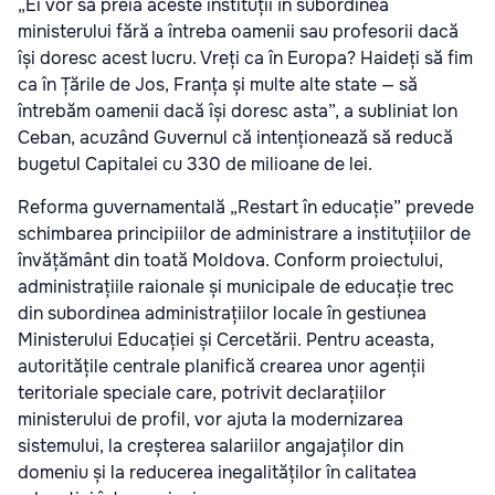
„Ei vor să preia aceste instituții în subordinea
ministerului fără a întreba oamenii sau profesorii dacă
își doresc acest lucru. Vreți ca în Europa? Haideți să fim
ca în Țările de Jos, Franța și multe alte state — să
întrebăm oamenii dacă își doresc asta”, a subliniat Ion
Ceban, acuzând Guvernul că intenționează să reducă
bugetul Capitalei cu 330 de milioane de lei.
Reforma guvernamentală „Restart în educație” prevede
schimbarea principiilor de administrare a instituțiilor de
învățământ din toată Moldova. Conform proiectului,
administrațiile raionale și municipale de educație trec
din subordinea administrațiilor locale în gestiunea
Ministerului Educației și Cercetării. Pentru aceasta,
autoritățile centrale planifică crearea unor agenții
teritoriale speciale care, potrivit declarațiilor
ministerului de profil, vor ajuta la modernizarea
sistemului, la creșterea salariilor angajaților din
domeniu și la reducerea inegalităților în calitatea