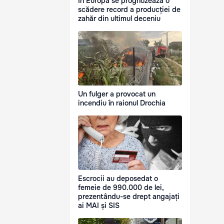
În Europa se prognozează o
scădere record a producției de
zahăr din ultimul deceniu
Un fulger a provocat un
incendiu în raionul Drochia
Escrocii au deposedat o
femeie de 990.000 de lei,
prezentându-se drept angajați
ai MAI și SIS