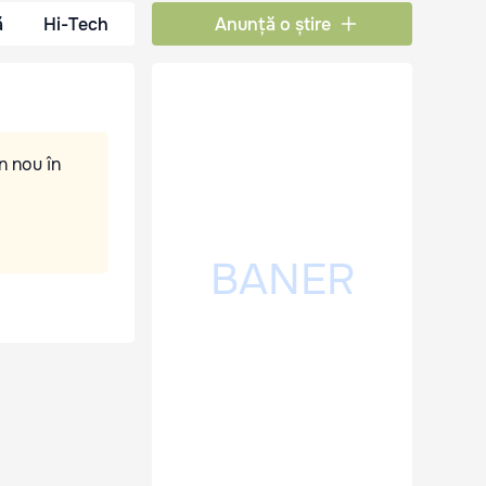
ă
Hi-Tech
Anunță o știre
n nou în