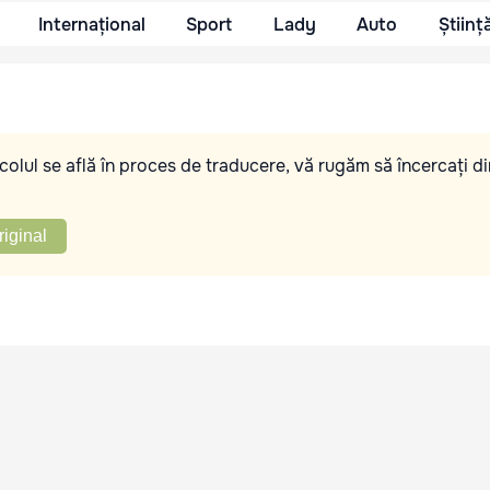
Internațional
Sport
Lady
Auto
Științ
olul se află în proces de traducere, vă rugăm să încercați di
riginal