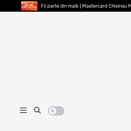
Fii parte din maib | Mastercard Chisinau 