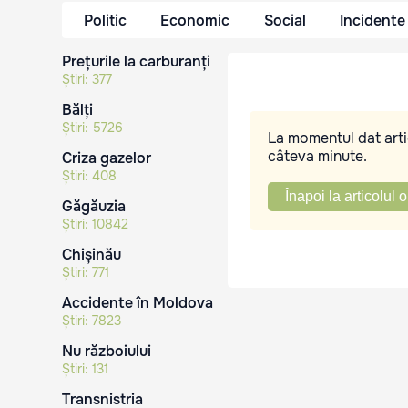
Politic
Economic
Social
Incidente
Prețurile la carburanți
Știri:
377
Bălți
Știri:
5726
La momentul dat artic
câteva minute.
Criza gazelor
Știri:
408
Înapoi la articolul o
Găgăuzia
Știri:
10842
Chișinău
Știri:
771
Accidente în Moldova
Știri:
7823
Nu războiului
Știri:
131
Transnistria