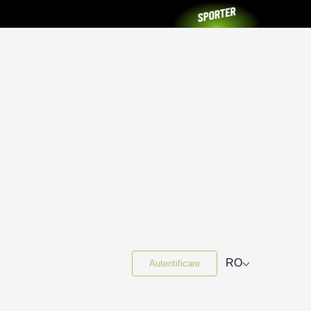
⌵
RO
Autentificare