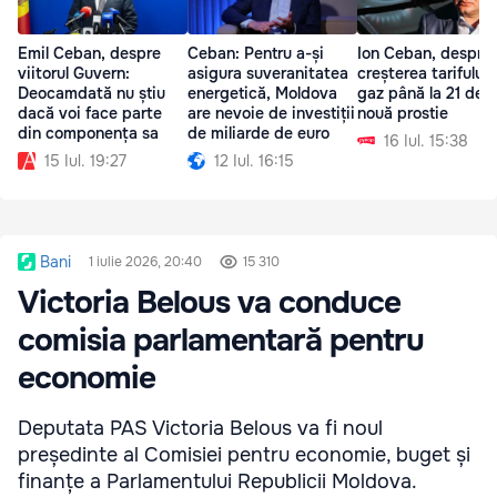
Emil Ceban, despre
Ceban: Pentru a-și
Ion Ceban, despre
viitorul Guvern:
asigura suveranitatea
creșterea tarifului 
Deocamdată nu știu
energetică, Moldova
gaz până la 21 de l
dacă voi face parte
are nevoie de investiții
nouă prostie
din componența sa
de miliarde de euro
16 Iul. 15:38
15 Iul. 19:27
12 Iul. 16:15
Bani
1 iulie 2026, 20:40
15 310
Victoria Belous va conduce
comisia parlamentară pentru
economie
Deputata PAS Victoria Belous va fi noul
președinte al Comisiei pentru economie, buget și
finanțe a Parlamentului Republicii Moldova.