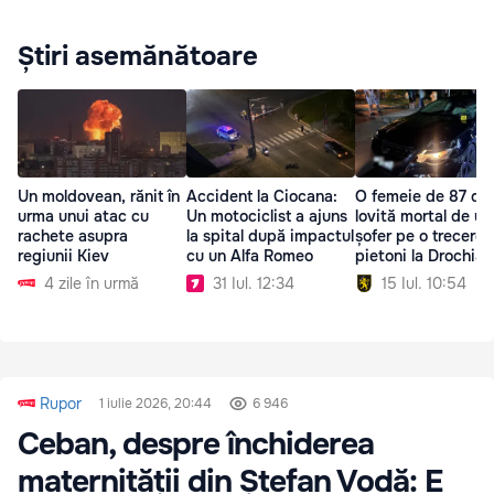
Știri asemănătoare
Un moldovean, rănit în
Accident la Ciocana:
O femeie de 87 de 
urma unui atac cu
Un motociclist a ajuns
lovită mortal de un
rachete asupra
la spital după impactul
șofer pe o trecere 
regiunii Kiev
cu un Alfa Romeo
pietoni la Drochia
4 zile în urmă
31 Iul. 12:34
15 Iul. 10:54
Rupor
1 iulie 2026, 20:44
6 946
Ceban, despre închiderea
maternității din Ștefan Vodă: E