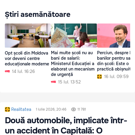
Știri asemănătoare
Mai multe școli nu au
Perciun, despre lip
Opt școli din Moldova
bani de salarii:
banilor pentru salar
vor deveni centre
Ministerul Educației a
din școli: Este o
educaționale moderne
elaborat un mecanism
practică obișnuită
14 Iul. 16:26
de urgență
16 Iul. 09:59
15 Iul. 13:52
Realitatea
1 iulie 2026, 20:46
11 781
Două automobile, implicate într-
un accident în Capitală: O