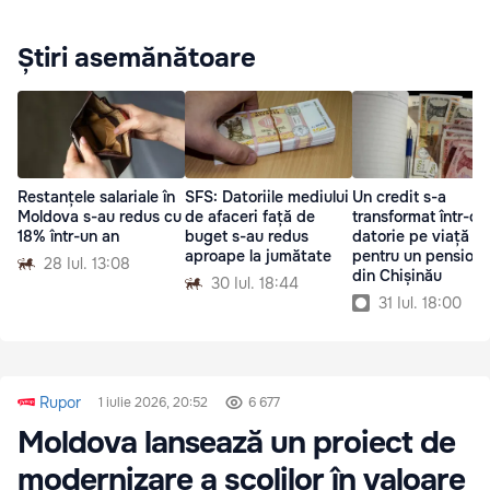
Știri asemănătoare
Restanțele salariale în
SFS: Datoriile mediului
Un credit s-a
Moldova s-au redus cu
de afaceri față de
transformat într-o
18% într-un an
buget s-au redus
datorie pe viață
aproape la jumătate
pentru un pensiona
28 Iul. 13:08
din Chișinău
30 Iul. 18:44
31 Iul. 18:00
Rupor
1 iulie 2026, 20:52
6 677
Moldova lansează un proiect de
modernizare a școlilor în valoare