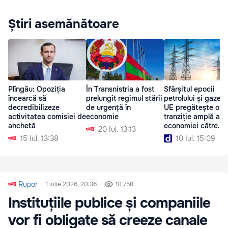
Știri asemănătoare
Plîngău: Opoziția
În Transnistria a fost
Sfârșitul epocii
încearcă să
prelungit regimul stării
petrolului și gazelor
decredibilizeze
de urgență în
UE pregătește o
activitatea comisiei de
economie
tranziție amplă a
anchetă
economiei către
20 Iul. 13:13
energia electrică
15 Iul. 13:38
10 Iul. 15:09
Rupor
1 iulie 2026, 20:36
10 758
Instituțiile publice și companiile
vor fi obligate să creeze canale