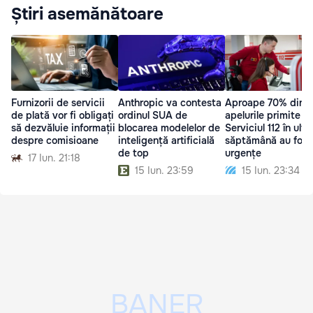
Știri asemănătoare
Furnizorii de servicii
Anthropic va contesta
Aproape 70% din
de plată vor fi obligați
ordinul SUA de
apelurile primite la
să dezvăluie informații
blocarea modelelor de
Serviciul 112 în ulti
despre comisioane
inteligență artificială
săptămână au fost
de top
urgențe
17 Iun. 21:18
15 Iun. 23:59
15 Iun. 23:34