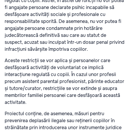
regulat cu copiii. Astfel, în astfel de funcții nu vor putea
fi angajate persoane declarate psihic incapabile să
desfășoare activități sociale și profesionale cu
responsabilitate sporită. De asemenea, nu vor putea fi
angajate persoane condamnate prin hotărâre
judecătorească definitivă sau care au statut de
suspect, acuzat sau inculpat într-un dosar penal privind
infracțiuni săvârșite împotriva copiilor.
Aceste restricții se vor aplica și persoanelor care
desfășoară activități de voluntariat ce implică
interacțiune regulată cu copiii. În cazul unor profesii
precum asistent parental profesionist, părinte educator
și tutore/curator, restricțiile se vor extinde și asupra
membrilor familiei persoanei care desfășoară această
activitate.
Proiectul conține, de asemenea, măsuri pentru
prevenirea deplasării ilegale sau reținerii copiilor în
străinătate prin introducerea unor instrumente juridice