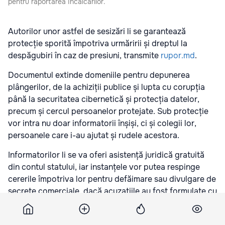
pentru raportarea încălcărilor.
Autorilor unor astfel de sesizări li se garantează
protecție sporită împotriva urmăririi și dreptul la
despăgubiri în caz de presiuni, transmite
rupor.md
.
Documentul extinde domeniile pentru depunerea
plângerilor, de la achiziții publice și lupta cu corupția
până la securitatea cibernetică și protecția datelor,
precum și cercul persoanelor protejate. Sub protecție
vor intra nu doar informatorii înșiși, ci și colegii lor,
persoanele care i-au ajutat și rudele acestora.
Informatorilor li se va oferi asistență juridică gratuită
din contul statului, iar instanțele vor putea respinge
cererile împotriva lor pentru defăimare sau divulgare de
secrete comerciale, dacă acuzațiile au fost formulate cu
bună credință. Scopul proiectului este de a alinia
legislația Moldovei la standardele UE.