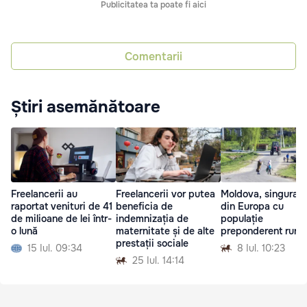
Publicitatea ta poate fi aici
Comentarii
Știri asemănătoare
Freelancerii au
Freelancerii vor putea
Moldova, singura ț
raportat venituri de 41
beneficia de
din Europa cu
de milioane de lei într-
indemnizația de
populație
o lună
maternitate și de alte
preponderent rural
prestații sociale
15 Iul. 09:34
8 Iul. 10:23
25 Iul. 14:14