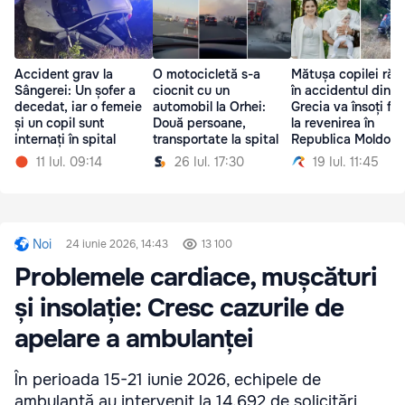
Accident grav la
O motocicletă s-a
Mătușa copilei răn
Sângerei: Un șofer a
ciocnit cu un
în accidentul din
decedat, iar o femeie
automobil la Orhei:
Grecia va însoți fet
și un copil sunt
Două persoane,
la revenirea în
internați în spital
transportate la spital
Republica Moldova
11 Iul. 09:14
26 Iul. 17:30
19 Iul. 11:45
Noi
24 iunie 2026, 14:43
13 100
Problemele cardiace, mușcături
și insolație: Cresc cazurile de
apelare a ambulanței
În perioada 15-21 iunie 2026, echipele de
ambulanță au intervenit la 14.692 de solicitări,