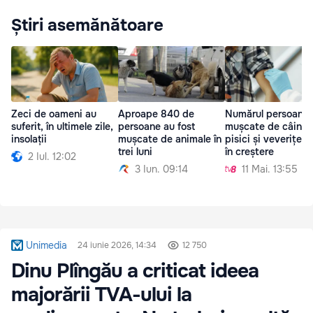
Știri asemănătoare
Zeci de oameni au
Aproape 840 de
Numărul persoanel
suferit, în ultimele zile,
persoane au fost
mușcate de câini,
insolații
mușcate de animale în
pisici și veverițe e
trei luni
în creștere
2 Iul. 12:02
3 Iun. 09:14
11 Mai. 13:55
Unimedia
24 iunie 2026, 14:34
12 750
Dinu Plîngău a criticat ideea
majorării TVA-ului la