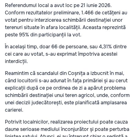
Referendumul local a avut loc pe 21 iunie 2026.
Conform rezultatelor preliminare, 1.466 de cetățeni au
votat pentru interzicerea schimbării destinației unor
terenuri situate în afara localității. Aceasta reprezintă
peste 95% din participanții la vot.
În același timp, doar 66 de persoane, sau 4,31% dintre
cei care au votat, s-au exprimat împotriva acestei
interdicții.
Reamintim că scandalul din Coșnița a izbucnit în mai,
când locuitorii s-au adunat în fața primăriei și au cerut
explicații după ce pe ordinea de zi a apărut problema
schimbării destinației unui teren agricol, unde, conform
unei decizii judecătorești, este planificată amplasarea
carierei.
Potrivit localnicilor, realizarea proiectului poate cauza
daune serioase mediului înconjurător și poate perturba
liniștea satului. Atunci, ei au întrerupt chiar o ședință a