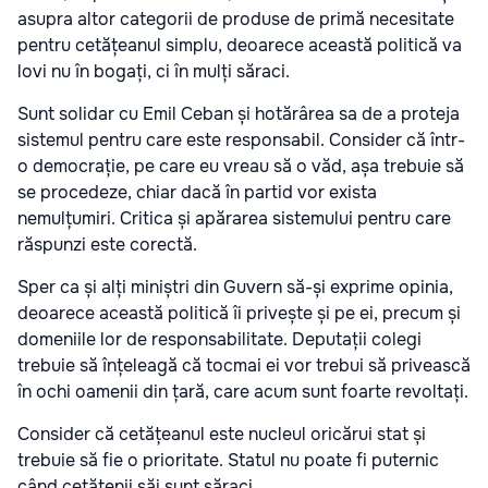
asupra altor categorii de produse de primă necesitate
pentru cetățeanul simplu, deoarece această politică va
lovi nu în bogați, ci în mulți săraci.
Sunt solidar cu Emil Ceban și hotărârea sa de a proteja
sistemul pentru care este responsabil. Consider că într-
o democrație, pe care eu vreau să o văd, așa trebuie să
se procedeze, chiar dacă în partid vor exista
nemulțumiri. Critica și apărarea sistemului pentru care
răspunzi este corectă.
Sper ca și alți miniștri din Guvern să-și exprime opinia,
deoarece această politică îi privește și pe ei, precum și
domeniile lor de responsabilitate. Deputații colegi
trebuie să înțeleagă că tocmai ei vor trebui să privească
în ochi oamenii din țară, care acum sunt foarte revoltați.
Consider că cetățeanul este nucleul oricărui stat și
trebuie să fie o prioritate. Statul nu poate fi puternic
când cetățenii săi sunt săraci.