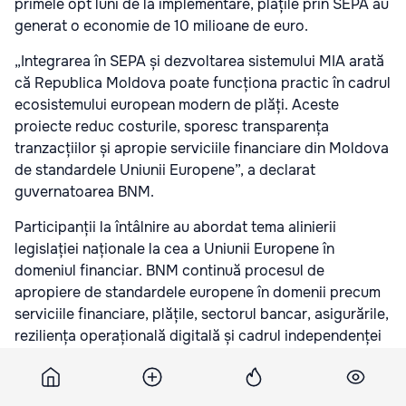
primele opt luni de la implementare, plățile prin SEPA au
generat o economie de 10 milioane de euro.
„Integrarea în SEPA și dezvoltarea sistemului MIA arată
că Republica Moldova poate funcționa practic în cadrul
ecosistemului european modern de plăți. Aceste
proiecte reduc costurile, sporesc transparența
tranzacțiilor și apropie serviciile financiare din Moldova
de standardele Uniunii Europene”, a declarat
guvernatoarea BNM.
Participanții la întâlnire au abordat tema alinierii
legislației naționale la cea a Uniunii Europene în
domeniul financiar. BNM continuă procesul de
apropiere de standardele europene în domenii precum
serviciile financiare, plățile, sectorul bancar, asigurările,
reziliența operațională digitală și cadrul independenței
băncii centrale.
În cadrul dialogului a fost discutată cooperarea dintre