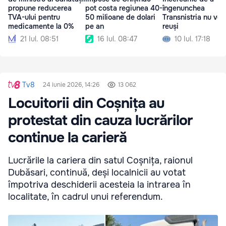
propune reducerea
pot costa regiunea 40-
îngenunchea
TVA-ului pentru
50 milioane de dolari
Transnistria nu vor
medicamente la 0%
pe an
reuși
21 Iul. 08:51
16 Iul. 08:47
10 Iul. 17:18
Tv8
24 iunie 2026, 14:26
13 062
Locuitorii din Coșnița au
protestat din cauza lucrărilor
continue la carieră
Lucrările la cariera din satul Coșnița, raionul
Dubăsari, continuă, deși localnicii au votat
împotriva deschiderii acesteia la intrarea în
localitate, în cadrul unui referendum.