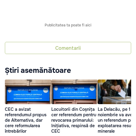
Publicitatea ta poate fi aici
Comentarii
Știri asemănătoare
CEC a avizat
Locuitorii din Coșnița
La Delacău, pe 1
referendumul propus
cer referendum pentru
noiembrie va avea 
de Alternativa, dar
revocarea primarului:
un referendum priv
cere reformularea
Inițiativa, respinsă de
exploatarea resurs
întrebărilor
CEC
minerale