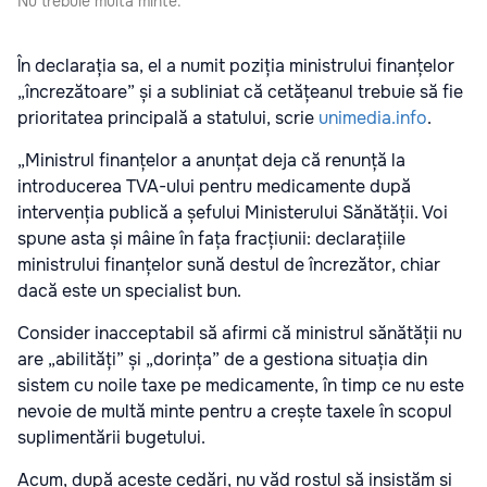
Nu trebuie multă minte.
În declarația sa, el a numit poziția ministrului finanțelor
„încrezătoare” și a subliniat că cetățeanul trebuie să fie
prioritatea principală a statului, scrie
unimedia.info
.
„Ministrul finanțelor a anunțat deja că renunță la
introducerea TVA-ului pentru medicamente după
intervenția publică a șefului Ministerului Sănătății. Voi
spune asta și mâine în fața fracțiunii: declarațiile
ministrului finanțelor sună destul de încrezător, chiar
dacă este un specialist bun.
Consider inacceptabil să afirmi că ministrul sănătății nu
are „abilități” și „dorința” de a gestiona situația din
sistem cu noile taxe pe medicamente, în timp ce nu este
nevoie de multă minte pentru a crește taxele în scopul
suplimentării bugetului.
Acum, după aceste cedări, nu văd rostul să insistăm și